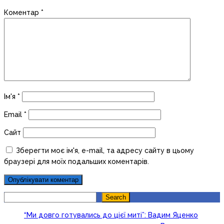
Коментар
*
Ім'я
*
Email
*
Сайт
Зберегти моє ім'я, e-mail, та адресу сайту в цьому
браузері для моїх подальших коментарів.
Search
Search
“Ми довго готувались до цієї миті”: Вадим Яценко