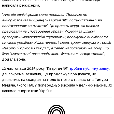
написала режисерка.
“
Але від однієї фрази мене порвало. “Просимо не
використовувати бренд “Квартал 95″ у спекулятивних чи
політизованих контекстах”. Це просять люди, які роками
працювали на спотворення образу України за цілком
прозорими маасковскімі сценаріями, послідовно висміювали
питання української ідентичності, мови, травм минулого, героїв
Революції гідності і так далі, а тепер наполягають на тому, що
їхнє “мистецтво” поза політикою. Фестиваль огиди триває
“, —
додала вона.
12 листопада 2025 року “Квартал 95”
зробив публічну заяву
,
де, зокрема, зазначив, що продовжує працювати, не
дивлячись на скандал навколо їхнього співвласника Тимура
Міндіча, якого НАБУ попередньо викрила у великих махінаціях
навколо енергетики України.