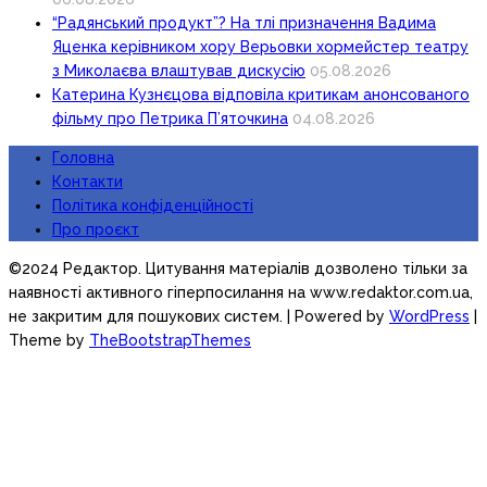
“Радянський продукт”? На тлі призначення Вадима
Яценка керівником хору Верьовки хормейстер театру
з Миколаєва влаштував дискусію
05.08.2026
Катерина Кузнєцова відповіла критикам анонсованого
фільму про Петрика П’яточкина
04.08.2026
Головна
Контакти
Політика конфіденційності
Про проєкт
©2024 Редактор. Цитування матеріалів дозволено тільки за
наявності активного гіперпосилання на www.redaktor.com.ua,
не закритим для пошукових систем.
| Powered by
WordPress
|
Theme by
TheBootstrapThemes