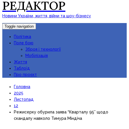
РЕДАКТОР
Новини України, життя, війни та шоу-бізнесу
Toggle navigation
Політика
Поле бою
Зброя і технології
Мобілізація
Життя
Таблоїд
Про проєкт
Головна
2025
Листопад
12
Режисерку обурила заява “Кварталу 95” щодо
скандалу навколо Тимура Міндіча