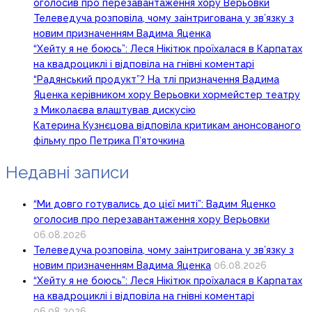
оголосив про перезавантаження хору Верьовки
Телеведуча розповіла, чому заінтригована у зв’язку з
новим призначенням Вадима Яценка
“Хейту я не боюсь”: Леся Нікітюк проїхалася в Карпатах
на квадроциклі і відповіла на гнівні коментарі
“Радянський продукт”? На тлі призначення Вадима
Яценка керівником хору Верьовки хормейстер театру
з Миколаєва влаштував дискусію
Катерина Кузнєцова відповіла критикам анонсованого
фільму про Петрика П’яточкина
Недавні записи
“Ми довго готувались до цієї миті”: Вадим Яценко
оголосив про перезавантаження хору Верьовки
06.08.2026
Телеведуча розповіла, чому заінтригована у зв’язку з
новим призначенням Вадима Яценка
06.08.2026
“Хейту я не боюсь”: Леся Нікітюк проїхалася в Карпатах
на квадроциклі і відповіла на гнівні коментарі
06.08.2026