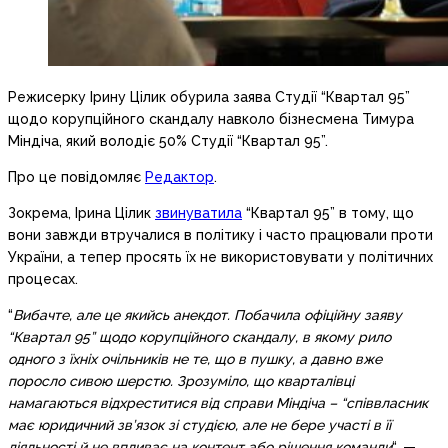
Режисерку Ірину Цілик обурила заява Студії “Квартал 95”
щодо корупційного скандалу навколо бізнесмена Тимура
Міндіча, який володіє 50% Студії “Квартал 95”.
Про це повідомляє
Редактор
.
Зокрема, Ірина Цілик
звинуватила
“Квартал 95” в тому, що
вони завжди втручалися в політику і часто працювали проти
України, а тепер просять їх не використовувати у політичних
процесах.
“
Вибачте, але це якийсь анекдот. Побачила офіційну заяву
“Квартал 95” щодо корупційного скандалу, в якому рило
одного з їхніх очільників не те, що в пушку, а давно вже
поросло сивою шерстю. Зрозуміло, що кварталівці
намагаються відхреститися від справи Міндіча – “співвласник
має юридичний зв’язок зі студією, але не бере участі в її
діяльності й не впливає на контент або рішення команди
“, —