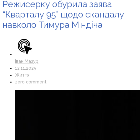
Режисерку обурила заява
“Кварталу 95” щодо скандалу
навколо Тимура Міндіча
Іван Мазур
12.11.2025
Життя
zero comment