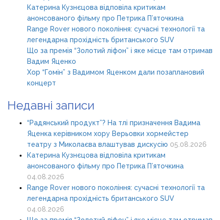
Катерина Кузнєцова відповіла критикам
анонсованого фільму про Петрика П’яточкина
Range Rover нового покоління: сучасні технології та
легендарна прохідність британського SUV
Що за премія “Золотий ліфон” і яке місце там отримав
Вадим Яценко
Хор “Гомін” з Вадимом Яценком дали позаплановий
концерт
Недавні записи
“Радянський продукт”? На тлі призначення Вадима
Яценка керівником хору Верьовки хормейстер
театру з Миколаєва влаштував дискусію
05.08.2026
Катерина Кузнєцова відповіла критикам
анонсованого фільму про Петрика П’яточкина
04.08.2026
Range Rover нового покоління: сучасні технології та
легендарна прохідність британського SUV
04.08.2026