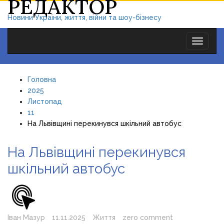
РЕДАКТОР
Новини України, життя, війни та шоу-бізнесу
Toggle
navigat
Головна
2025
Листопад
11
На Львівщині перекинувся шкільний автобус
На Львівщині перекинувся
шкільний автобус
Іван Мазур
11.11.2025
Життя
zero comment