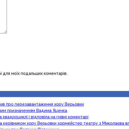
рі для моїх подальших коментарів.
осив про перезавантаження хору Верьовки
новим призначенням Вадима Яценка
 квадроциклі і відповіла на гнівні коментарі
ка керівником хору Верьовки хормейстер театру з Миколаєва в