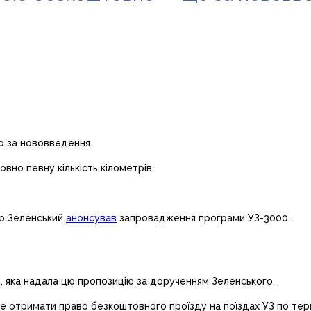
вно певну кількість кілометрів.
ир Зеленський
анонсував
запровадження програми УЗ-3000.
я, яка надала цю пропозицію за дорученням Зеленського.
отримати право безкоштовного проїзду на поїздах УЗ по терито