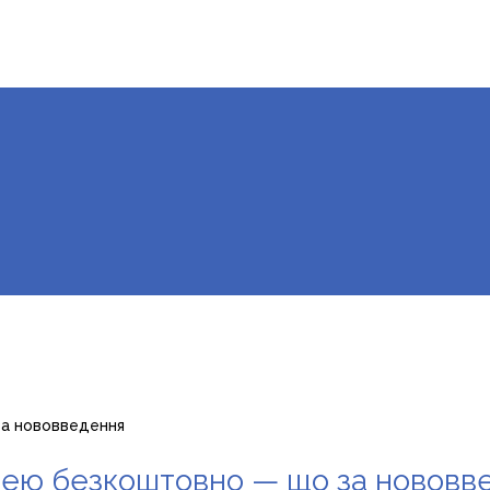
за нововведення
ицею безкоштовно — що за нововв