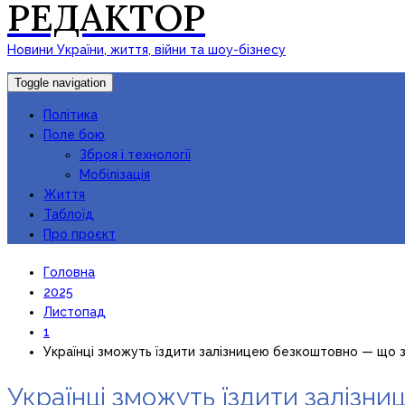
РЕДАКТОР
Новини України, життя, війни та шоу-бізнесу
Toggle navigation
Політика
Поле бою
Зброя і технології
Мобілізація
Життя
Таблоїд
Про проєкт
Головна
2025
Листопад
1
Українці зможуть їздити залізницею безкоштовно — що 
Українці зможуть їздити залізн