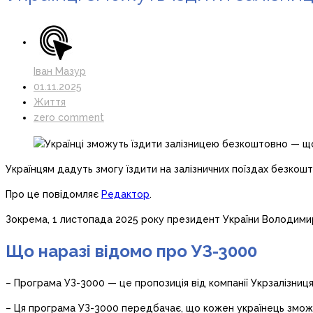
Іван Мазур
01.11.2025
Життя
zero comment
Українцям дадуть змогу їздити на залізничних поїздах безкошто
Про це повідомляє
Редактор
.
Зокрема, 1 листопада 2025 року президент України Володим
Що наразі відомо про УЗ-3000
– Програма УЗ-3000 — це пропозиція від компанії Укрзалізниц
– Ця програма УЗ-3000 передбачає, що кожен українець зможе 