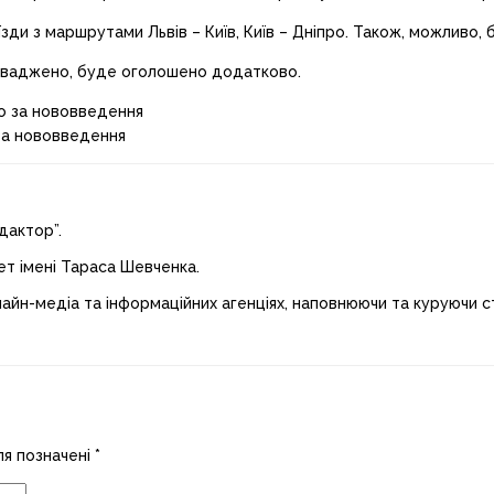
ди з маршрутами Львів – Київ, Київ – Дніпро. Також, можливо, б
роваджено, буде оголошено додатково.
за нововведення
дактор”.
ет імені Тараса Шевченка.
лайн-медіа та інформаційних агенціях, наповнюючи та куруючи ст
ля позначені
*