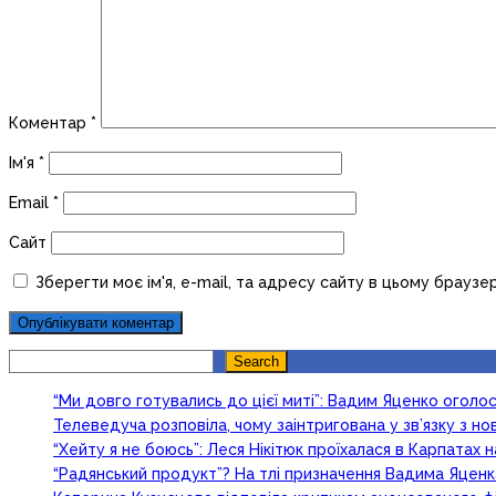
Коментар
*
Ім'я
*
Email
*
Сайт
Зберегти моє ім'я, e-mail, та адресу сайту в цьому браузе
Search
Search
“Ми довго готувались до цієї миті”: Вадим Яценко огол
Телеведуча розповіла, чому заінтригована у зв’язку з 
“Хейту я не боюсь”: Леся Нікітюк проїхалася в Карпатах на
“Радянський продукт”? На тлі призначення Вадима Яцен