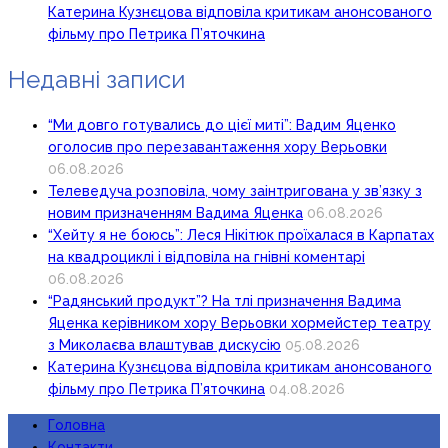
Катерина Кузнєцова відповіла критикам анонсованого
фільму про Петрика П’яточкина
Недавні записи
“Ми довго готувались до цієї миті”: Вадим Яценко
оголосив про перезавантаження хору Верьовки
06.08.2026
Телеведуча розповіла, чому заінтригована у зв’язку з
новим призначенням Вадима Яценка
06.08.2026
“Хейту я не боюсь”: Леся Нікітюк проїхалася в Карпатах
на квадроциклі і відповіла на гнівні коментарі
06.08.2026
“Радянський продукт”? На тлі призначення Вадима
Яценка керівником хору Верьовки хормейстер театру
з Миколаєва влаштував дискусію
05.08.2026
Катерина Кузнєцова відповіла критикам анонсованого
фільму про Петрика П’яточкина
04.08.2026
Головна
Контакти