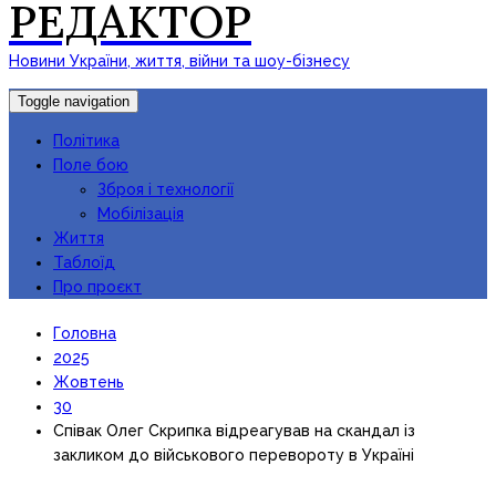
РЕДАКТОР
Новини України, життя, війни та шоу-бізнесу
Toggle navigation
Політика
Поле бою
Зброя і технології
Мобілізація
Життя
Таблоїд
Про проєкт
Головна
2025
Жовтень
30
Співак Олег Скрипка відреагував на скандал із
закликом до військового перевороту в Україні