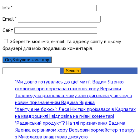
Ім'я
*
Email
*
Сайт
Зберегти моє ім'я, e-mail, та адресу сайту в цьому
браузері для моїх подальших коментарів.
Search
Search
“Ми довго готувались до цієї миті”: Вадим Яценко
оголосив про перезавантаження хору Верьовки
Телеведуча розповіла, чому заінтригована у зв’язку з
новим призначенням Вадима Яценка
“Хейту я не боюсь”: Леся Нікітюк проїхалася в Карпатах
на квадроциклі і відповіла на гнівні коментарі
“Радянський продукт”? На тлі призначення Вадима
Яценка керівником хору Верьовки хормейстер театру
з Миколаєва влаштував дискусію