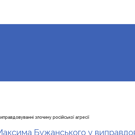
правдовуванні злочину російської агресії
аксима Бужанського у виправдов