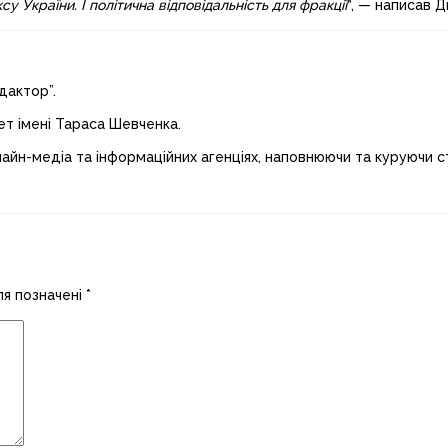
су України. І політична відповідальність для фракції
“, — написав 
дактор”.
ет імені Тараса Шевченка.
лайн-медіа та інформаційних агенціях, наповнюючи та куруючи ст
ля позначені
*