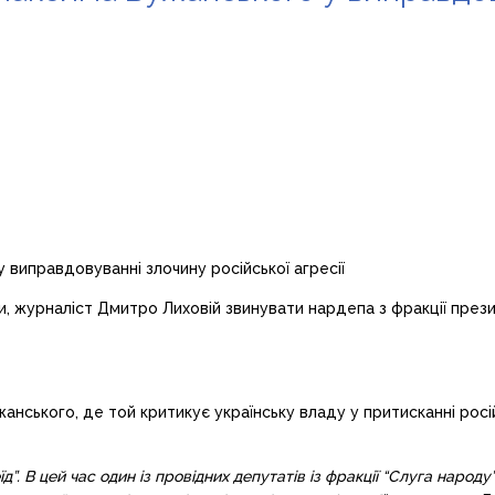
и, журналіст Дмитро Лиховій звинувати нардепа з фракції през
анського, де той критикує українську владу у притисканні ро
д”. В цей час один із провідних депутатів із фракції “Слуга народ