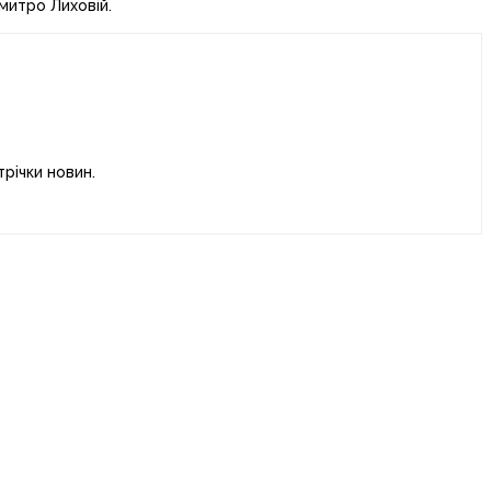
Дмитро Лиховій.
річки новин.