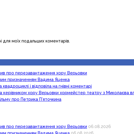
рі для моїх подальших коментарів.
осив про перезавантаження хору Верьовки
новим призначенням Вадима Яценка
 квадроциклі і відповіла на гнівні коментарі
ка керівником хору Верьовки хормейстер театру з Миколаєва в
ільму про Петрика П’яточкина
осив про перезавантаження хору Верьовки
06.08.2026
новим призначенням Вадима Яценка
06.08.2026