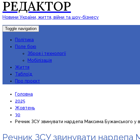
РЕДАКТОР
Новини України, життя, війни та шоу-бізнесу
Toggle navigation
Політика
Поле бою
Зброя і технології
Мобілізація
Життя
Таблоїд
Про проєкт
Головна
2025
Жовтень
30
Речник ЗСУ звинувати нардепа Максима Бужанського у ви
Речник ЗСУ звинувати нардепа М