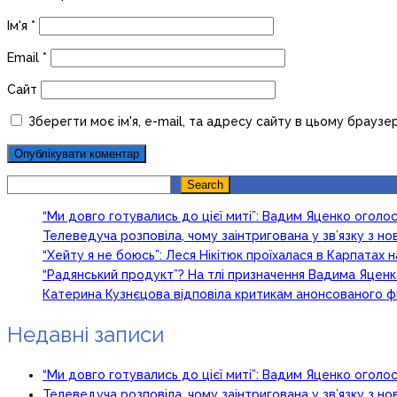
Ім'я
*
Email
*
Сайт
Зберегти моє ім'я, e-mail, та адресу сайту в цьому браузе
Search
Search
“Ми довго готувались до цієї миті”: Вадим Яценко огол
Телеведуча розповіла, чому заінтригована у зв’язку з 
“Хейту я не боюсь”: Леся Нікітюк проїхалася в Карпатах на
“Радянський продукт”? На тлі призначення Вадима Яцен
Катерина Кузнєцова відповіла критикам анонсованого ф
Недавні записи
“Ми довго готувались до цієї миті”: Вадим Яценко огол
Телеведуча розповіла, чому заінтригована у зв’язку з 