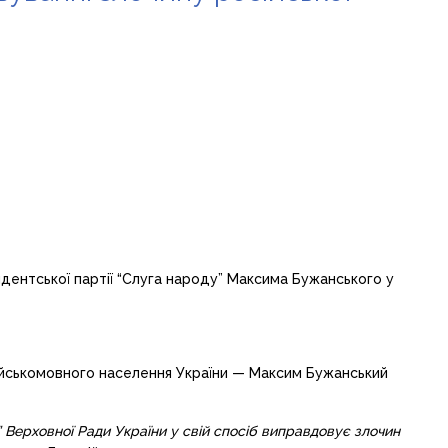
идентської партії “Слуга народу” Максима Бужанського у
сійськомовного населення України — Максим Бужанський
у” Верховної Ради України у свій спосіб виправдовує злочин