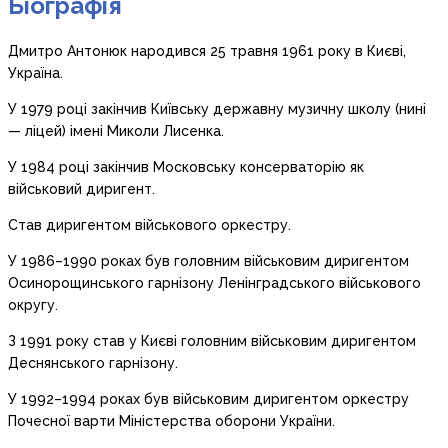
Біографія
Дмитро Антонюк народився 25 травня 1961 року в Києві,
Україна.
У 1979 році закінчив Київську державну музичну школу (нині
— ліцей) імені Миколи Лисенка.
У 1984 році закінчив Московську консерваторію як
військовий диригент.
Став диригентом військового оркестру.
У 1986–1990 роках був головним військовим диригентом
Осинорощинського гарнізону Ленінградського військового
округу.
З 1991 року став у Києві головним військовим диригентом
Деснянського гарнізону.
У 1992–1994 роках був військовим диригентом оркестру
Почесної варти Міністерства оборони України.