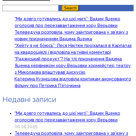
Search
Search
“Ми довго готувались до цієї миті”: Вадим Яценко
оголосив про перезавантаження хору Верьовки
Телеведуча розповіла, чому заінтригована у зв’язку з
новим призначенням Вадима Яценка
“Хейту я не боюсь”: Леся Нікітюк проїхалася в Карпатах
на квадроциклі і відповіла на гнівні коментарі
“Радянський продукт”? На тлі призначення Вадима
Яценка керівником хору Верьовки хормейстер театру
з Миколаєва влаштував дискусію
Катерина Кузнєцова відповіла критикам анонсованого
фільму про Петрика П’яточкина
Недавні записи
“Ми довго готувались до цієї миті”: Вадим Яценко
оголосив про перезавантаження хору Верьовки
06.08.2026
Телеведуча розповіла, чому заінтригована у зв’язку з