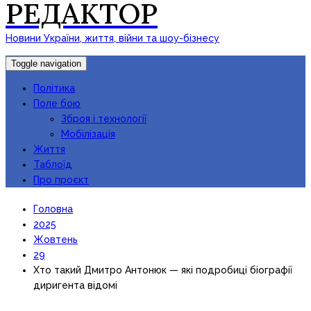
РЕДАКТОР
Новини України, життя, війни та шоу-бізнесу
Toggle navigation
Політика
Поле бою
Зброя і технології
Мобілізація
Життя
Таблоїд
Про проєкт
Головна
2025
Жовтень
29
Хто такий Дмитро Антонюк — які подробиці біографії
диригента відомі