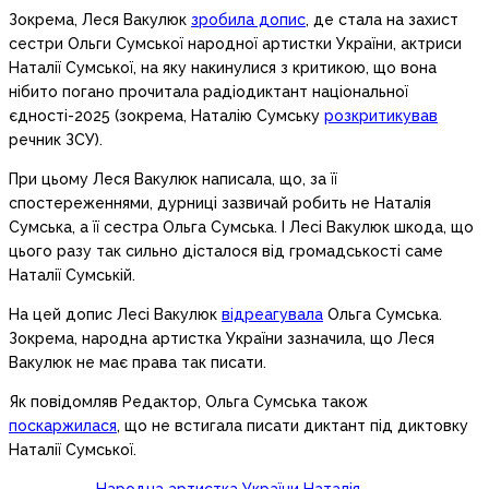
Зокрема, Леся Вакулюк
зробила допис
, де стала на захист
сестри Ольги Сумської народної артистки України, актриси
Наталії Сумської, на яку накинулися з критикою, що вона
нібито погано прочитала радіодиктант національної
єдності-2025 (зокрема, Наталію Сумську
розкритикував
речник ЗСУ).
При цьому Леся Вакулюк написала, що, за її
спостереженнями, дурниці зазвичай робить не Наталія
Сумська, а її сестра Ольга Сумська. І Лесі Вакулюк шкода, що
цього разу так сильно дісталося від громадськості саме
Наталії Сумській.
На цей допис Лесі Вакулюк
відреагувала
Ольга Сумська.
Зокрема, народна артистка України зазначила, що Леся
Вакулюк не має права так писати.
Як повідомляв Редактор, Ольга Сумська також
поскаржилася
, що не встигала писати диктант під диктовку
Наталії Сумської.