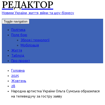
РЕДАКТОР
Новини України, життя, війни та шоу-бізнесу
Toggle navigation
Політика
Поле бою
Зброя і технології
Мобілізація
Життя
Таблоїд
Про проєкт
Головна
2025
Жовтень
28
Народна артистка України Ольга Сумська образилася
на телеведучу за гостру заяву