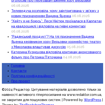
оголосив про перезавантаження хору Верьовки
06.08.2026
Телеведуча розповіла, чому заінтригована у зв’язку з
новим призначенням Вадима Яценка
06.08.2026
“Хейту я не боюсь”: Леся Нікітюк проїхалася в Карпатах
на квадроциклі і відповіла на гнівні коментарі
06.08.2026
“Радянський продукт”? На тлі призначення Вадима
Яценка керівником хору Верьовки хормейстер театру
з Миколаєва влаштував дискусію
05.08.2026
Катерина Кузнєцова відповіла критикам анонсованого
фільму про Петрика П’яточкина
04.08.2026
Головна
Контакти
Політика конфіденційності
Про проєкт
©2024 Редактор. Цитування матеріалів дозволено тільки за
наявності активного гіперпосилання на www.redaktor.com.ua,
не закритим для пошукових систем.
| Powered by
WordPress
|