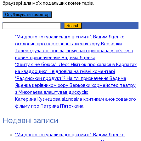
браузері для моїх подальших коментарів.
Search
Search
“Ми довго готувались до цієї миті”: Вадим Яценко
оголосив про перезавантаження хору Верьовки
Телеведуча розповіла, чому заінтригована у зв’язку з
новим призначенням Вадима Яценка
“Хейту я не боюсь”: Леся Нікітюк проїхалася в Карпатах
на квадроциклі і відповіла на гнівні коментарі
“Радянський продукт”? На тлі призначення Вадима
Яценка керівником хору Верьовки хормейстер театру
з Миколаєва влаштував дискусію
Катерина Кузнєцова відповіла критикам анонсованого
фільму про Петрика П’яточкина
Недавні записи
“Ми довго готувались до цієї миті”: Вадим Яценко