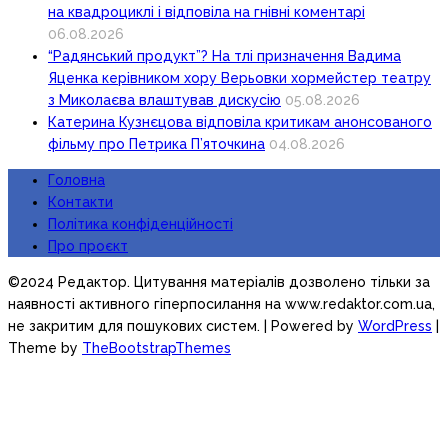
на квадроциклі і відповіла на гнівні коментарі
06.08.2026
“Радянський продукт”? На тлі призначення Вадима
Яценка керівником хору Верьовки хормейстер театру
з Миколаєва влаштував дискусію
05.08.2026
Катерина Кузнєцова відповіла критикам анонсованого
фільму про Петрика П’яточкина
04.08.2026
Головна
Контакти
Політика конфіденційності
Про проєкт
©2024 Редактор. Цитування матеріалів дозволено тільки за
наявності активного гіперпосилання на www.redaktor.com.ua,
не закритим для пошукових систем.
| Powered by
WordPress
|
Theme by
TheBootstrapThemes