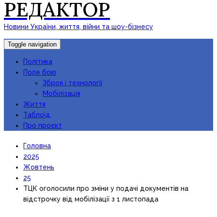
РЕДАКТОР
Новини України, життя, війни та шоу-бізнесу
Toggle navigation
Політика
Поле бою
Зброя і технології
Мобілізація
Життя
Таблоїд
Про проєкт
Головна
2025
Жовтень
25
ТЦК оголосили про зміни у подачі документів на
відстрочку від мобілізації з 1 листопада