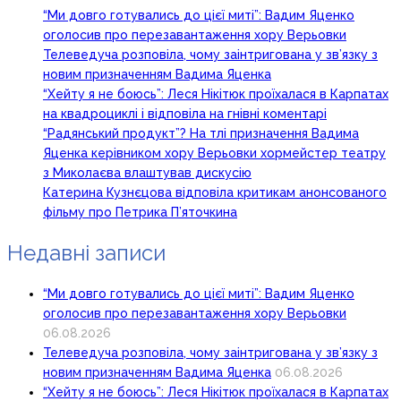
“Ми довго готувались до цієї миті”: Вадим Яценко
оголосив про перезавантаження хору Верьовки
Телеведуча розповіла, чому заінтригована у зв’язку з
новим призначенням Вадима Яценка
“Хейту я не боюсь”: Леся Нікітюк проїхалася в Карпатах
на квадроциклі і відповіла на гнівні коментарі
“Радянський продукт”? На тлі призначення Вадима
Яценка керівником хору Верьовки хормейстер театру
з Миколаєва влаштував дискусію
Катерина Кузнєцова відповіла критикам анонсованого
фільму про Петрика П’яточкина
Недавні записи
“Ми довго готувались до цієї миті”: Вадим Яценко
оголосив про перезавантаження хору Верьовки
06.08.2026
Телеведуча розповіла, чому заінтригована у зв’язку з
новим призначенням Вадима Яценка
06.08.2026
“Хейту я не боюсь”: Леся Нікітюк проїхалася в Карпатах