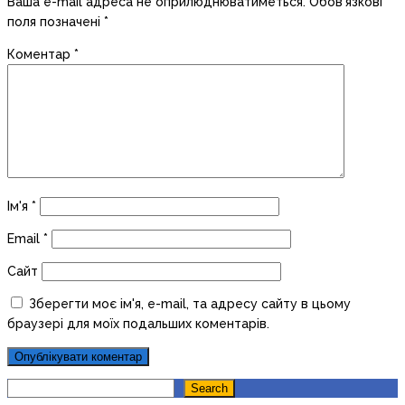
Ваша e-mail адреса не оприлюднюватиметься.
Обов’язкові
поля позначені
*
Коментар
*
Ім'я
*
Email
*
Сайт
Зберегти моє ім'я, e-mail, та адресу сайту в цьому
браузері для моїх подальших коментарів.
Search
Search