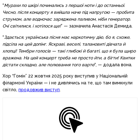
“
Мурахи по шкірі починались з першої ноти і до останньої.
Чесно, після концерту я вийшла наче під напругою — пробита
струмом, але водночас заряджена паливом, ніби генератор.
Очі світилися, і хотілося ще!
” — зазначила Анастасія Демида.
“
Здається, українська пісня має наркотичну дію, бо я, схоже,
підсіла на цей допінг. Яскраві, веселі, талановиті дівчата й
хлопці! Тембри голосів — такі глибокі й багаті, що я була щиро
вражена. На цей концерт треба не просто йти, а бігти! Квитки
дістати складно, але полювання того варте
“, — додала вона.
Хор “Гомін” 22 жовтня 2025 року виступив у Національній
філармонії України — і не дивлячись на те, що там вимкнули
світло,
продовжив виступ
.