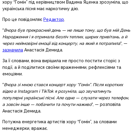
хору “Гомін” під керівництвом Вадима Яценка зрозуміла, що
українська пісня має наркотичну дію.
Про це повідомляє
Редактор
.
“
Вчора був прекрасний день — не лише тому, що був мій День
Народження і я отримала безліч теплих, щирих привітань, а й
через неймовірні емоції від концерту, на який я потрапила
“, —
зазначила
Анастасія Демида.
За її словами, вона вирішила не просто постити сторіс з
події, а й поділитися своїми враженнями, рефлексіями та
емоціями.
“
Вчора зі мною стався концерт хору “Гомін”. Після коротких
відео в Instagram і TikTok я розуміла, що звучатимуть
популярні українські пісні. Але одне — слухати через телефон,
а зовсім інше — побачити та почути наживо
“, — розповіла
Анастасія Демида.
Потужна енергетика артистів хору “Гомін”, за словами
менеджерки, вражає.