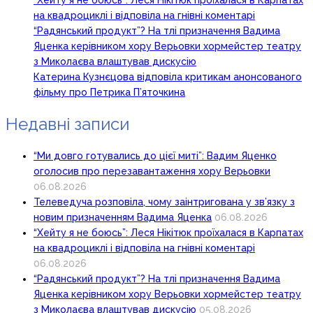
“Хейту я не боюсь”: Леся Нікітюк проїхалася в Карпатах
на квадроциклі і відповіла на гнівні коментарі
“Радянський продукт”? На тлі призначення Вадима
Яценка керівником хору Верьовки хормейстер театру
з Миколаєва влаштував дискусію
Катерина Кузнєцова відповіла критикам анонсованого
фільму про Петрика П’яточкина
Недавні записи
“Ми довго готувались до цієї миті”: Вадим Яценко
оголосив про перезавантаження хору Верьовки
06.08.2026
Телеведуча розповіла, чому заінтригована у зв’язку з
новим призначенням Вадима Яценка
06.08.2026
“Хейту я не боюсь”: Леся Нікітюк проїхалася в Карпатах
на квадроциклі і відповіла на гнівні коментарі
06.08.2026
“Радянський продукт”? На тлі призначення Вадима
Яценка керівником хору Верьовки хормейстер театру
з Миколаєва влаштував дискусію
05.08.2026