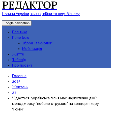
РЕДАКТОР
Новини України, життя, війни та шоу-бізнесу
Toggle navigation
Політика
Поле бою
Зброя і технології
Мобілізація
Життя
Таблоїд
Про проєкт
Головна
2025
Жовтень
23
“Здається, українська пісня має наркотичну дію”:
менеджерку “побило струмом” на концерті хору
“Гомін”