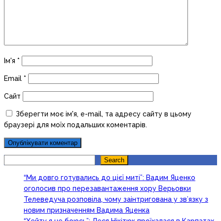
Ім'я
*
Email
*
Сайт
Зберегти моє ім'я, e-mail, та адресу сайту в цьому
браузері для моїх подальших коментарів.
Search
Search
“Ми довго готувались до цієї миті”: Вадим Яценко
оголосив про перезавантаження хору Верьовки
Телеведуча розповіла, чому заінтригована у зв’язку з
новим призначенням Вадима Яценка