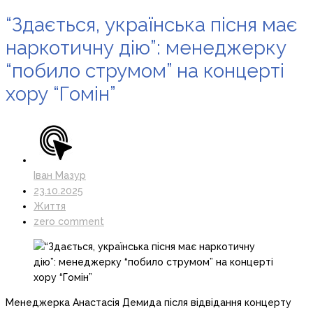
“Здається, українська пісня має
наркотичну дію”: менеджерку
“побило струмом” на концерті
хору “Гомін”
Іван Мазур
23.10.2025
Життя
zero comment
Менеджерка Анастасія Демида після відвідання концерту