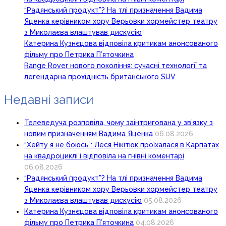
“Радянський продукт”? На тлі призначення Вадима
Яценка керівником хору Верьовки хормейстер театру
з Миколаєва влаштував дискусію
Катерина Кузнєцова відповіла критикам анонсованого
фільму про Петрика П’яточкина
Range Rover нового покоління: сучасні технології та
легендарна прохідність британського SUV
Недавні записи
Телеведуча розповіла, чому заінтригована у зв’язку з
новим призначенням Вадима Яценка
06.08.2026
“Хейту я не боюсь”: Леся Нікітюк проїхалася в Карпатах
на квадроциклі і відповіла на гнівні коментарі
06.08.2026
“Радянський продукт”? На тлі призначення Вадима
Яценка керівником хору Верьовки хормейстер театру
з Миколаєва влаштував дискусію
05.08.2026
Катерина Кузнєцова відповіла критикам анонсованого
фільму про Петрика П’яточкина
04.08.2026