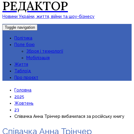
РЕДАКТОР
Новини України, життя, війни та шоу-бізнесу
Toggle navigation
Політика
Поле бою
Зброя і технології
Мобілізація
Життя
Таблоїд
Про проєкт
Головна
2025
Жовтень
23
Співачка Анна Трінчер вибачилася за російську книгу
Співачка Анна Трінчер