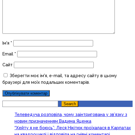
Ім'я
*
Email
*
Сайт
Зберегти моє ім'я, e-mail, та адресу сайту в цьому
браузері для моїх подальших коментарів.
Search
Search
Телеведуча розповіла, чому заінтригована у зв’язку з
новим призначенням Вадима Яценка
“Хейту я не боюсь”: Леся Нікітюк проїхалася в Карпатах
на квадроциклі і відповіла на гнівні коментарі