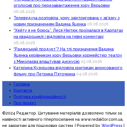
оголосив про перезавантаження хору Верьовки
06.08.2026
Телеведуча розповіла, чому заінтригована у зв’язку з
новим призначенням Вадима Яценка
06.08.2026
“Хейту я не боюсь”: Леся Нікітюк проїхалася в Карпатах
на квадроциклі і відповіла на гнівні коментарі
06.08.2026
“Радянський продукт”? На тлі призначення Вадима
Яценка керівником хору Верьовки хормейстер театру
з Миколаєва влаштував дискусію
05.08.2026
Катерина Кузнєцова відповіла критикам анонсованого
фільму про Петрика П’яточкина
04.08.2026
Головна
Контакти
Політика конфіденційності
Про проєкт
©2024 Редактор. Цитування матеріалів дозволено тільки за
наявності активного гіперпосилання на www.redaktor.com.ua,
не закритим для пошукових систем.
| Powered by
WordPress
|