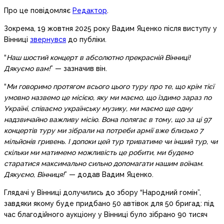
Про це повідомляє
Редактор
.
Зокрема, 19 жовтня 2025 року Вадим Яценко після виступу у
Вінниці
звернувся
до публіки.
“
Наш шостий концерт в абсолютно прекрасній Вінниці!
Дякуємо вам!
” — зазначив він.
“
Ми говоримо протягом всього цього туру про те, що крім тієї
умовно назвемо це місією, яку ми маємо, що їздимо зараз по
Україні, співаємо українську музику, ми маємо ще одну
надзвичайно важливу місію. Вона полягає в тому, що за ці 97
концертів туру ми зібрали на потреби армії вже близько 7
мільйонів гривень. І допоки цей тур триватиме чи інший тур, чи
скільки ми матимемо можливість це робити, ми будемо
старатися максимально сильно допомагати нашим воїнам.
Дякуємо, Вінниця!
” — додав Вадим Яценко.
Глядачі у Вінниці долучились до збору “Народний гомін”,
завдяки якому буде придбано 50 автівок для 50 бригад: під
час благодійного аукціону у Вінниці було зібрано 90 тисяч