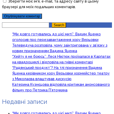
Зберегти моє ім'я, e-mail, та адресу сайту в цьому
браузері для моїх подальших коментарів.
Search
Search
“Ми довго готувались до цієї миті”: Вадим Яценко
оголосив про перезавантаження хору Верьовки
Телеведуча розповіла, чому заінтригована у зв’язку з
новим призначенням Вадима Яценка
“Хейту я не боюсь”: Леся Нікітюк проїхалася в Карпатах
на квадроциклі і відповіла на гнівні коментарі
“Радянський продукт”? На тлі призначення Вадима
Яценка керівником хору Верьовки хормейстер театру
з Миколаєва влаштував дискусію
Катерина Кузнєцова відповіла критикам анонсованого
фільму про Петрика П’яточкина
Недавні записи
“Ми довго готувались до цієї миті”: Вадим Яценко