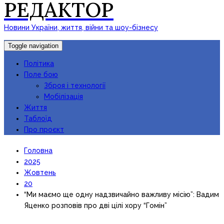
РЕДАКТОР
Новини України, життя, війни та шоу-бізнесу
Toggle navigation
Політика
Поле бою
Зброя і технології
Мобілізація
Життя
Таблоїд
Про проєкт
Головна
2025
Жовтень
20
“Ми маємо ще одну надзвичайно важливу місію”: Вадим
Яценко розповів про дві цілі хору “Гомін”