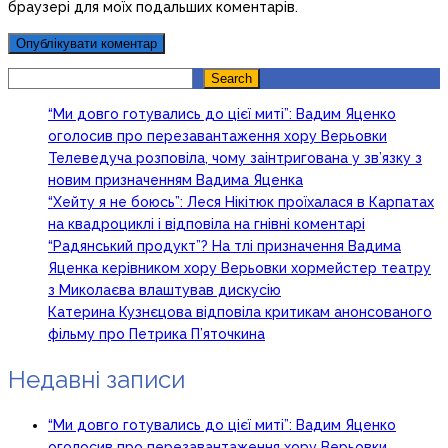
браузері для моїх подальших коментарів.
Search
Search
“Ми довго готувались до цієї миті”: Вадим Яценко
оголосив про перезавантаження хору Верьовки
Телеведуча розповіла, чому заінтригована у зв’язку з
новим призначенням Вадима Яценка
“Хейту я не боюсь”: Леся Нікітюк проїхалася в Карпатах
на квадроциклі і відповіла на гнівні коментарі
“Радянський продукт”? На тлі призначення Вадима
Яценка керівником хору Верьовки хормейстер театру
з Миколаєва влаштував дискусію
Катерина Кузнєцова відповіла критикам анонсованого
фільму про Петрика П’яточкина
Недавні записи
“Ми довго готувались до цієї миті”: Вадим Яценко
оголосив про перезавантаження хору Верьовки