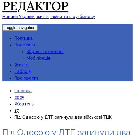
РЕДАКТОР
Новини України, життя, війни та шоу-бізнесу
Toggle navigation
Політика
Поле бою
Зброя і технології
Мобілізація
Життя
Таблоїд
Про проєкт
Головна
2025
Жовтень
17
Під Одесою у ДТП загинули два військові ТЦК
Під Одесою у ДТП загинули два