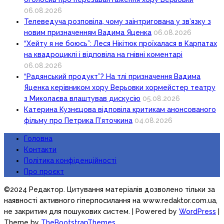
06.08.2026
Телеведуча розповіла, чому заінтригована у зв’язку з
новим призначенням Вадима Яценка
06.08.2026
“Хейту я не боюсь”: Леся Нікітюк проїхалася в Карпатах
на квадроциклі і відповіла на гнівні коментарі
06.08.2026
“Радянський продукт”? На тлі призначення Вадима
Яценка керівником хору Верьовки хормейстер театру
з Миколаєва влаштував дискусію
05.08.2026
Катерина Кузнєцова відповіла критикам анонсованого
фільму про Петрика П’яточкина
04.08.2026
Головна
Контакти
Політика конфіденційності
Про проєкт
©2024 Редактор. Цитування матеріалів дозволено тільки за
наявності активного гіперпосилання на www.redaktor.com.ua,
не закритим для пошукових систем.
| Powered by
WordPress
|
Theme by
TheBootstrapThemes