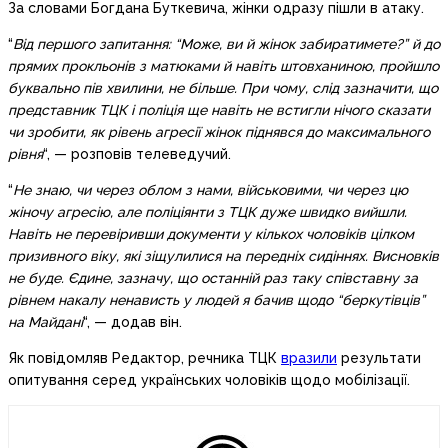
За словами Богдана Буткевича, жінки одразу пішли в атаку.
“
Від першого запитання: “Може, ви й жінок забиратимете?” й до
прямих прокльонів з матюками й навіть штовханиною, пройшло
буквально пів хвилини, не більше. При чому, слід зазначити, що
представник ТЦК і поліція ще навіть не встигли нічого сказати
чи зробити, як рівень агресії жінок піднявся до максимального
рівня
“, — розповів телеведучий.
“
Не знаю, чи через облом з нами, військовими, чи через цю
жіночу агресію, але поліціянти з ТЦК дуже швидко вийшли.
Навіть не перевіривши документи у кількох чоловіків цілком
призивного віку, які зіщулилися на передніх сидіннях. Висновків
не буде. Єдине, зазначу, що останній раз таку співставну за
рівнем накалу ненависть у людей я бачив щодо “беркутівців”
на Майдані
“, — додав він.
Як повідомляв Редактор, речника ТЦК
вразили
результати
опитування серед українських чоловіків щодо мобілізації.