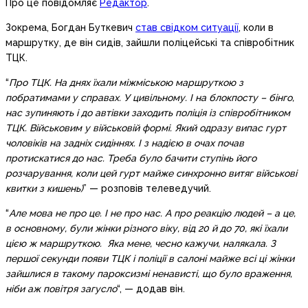
Про це повідомляє
Редактор
.
Зокрема, Богдан Буткевич
став свідком ситуації
, коли в
маршрутку, де він сидів, зайшли поліцейські та співробітник
ТЦК.
“
Про ТЦК. На днях їхали міжміською маршруткою з
побратимами у справах. У цивільному. І на блокпосту – бінго,
нас зупиняють і до автівки заходить поліція із співробітником
ТЦК. Військовим у військовій формі. Який одразу випас гурт
чоловіків на задніх сидіннях. І з надією в очах почав
протискатися до нас. Треба було бачити ступінь його
розчарування, коли цей гурт майже синхронно витяг військові
квитки з кишень)
” — розповів телеведучий.
“
Але мова не про це. І не про нас. А про реакцію людей – а це,
в основному, були жінки різного віку, від 20 й до 70, які їхали
цією ж маршруткою. Яка мене, чесно кажучи, налякала. З
першої секунди появи ТЦК і поліції в салоні майже всі ці жінки
зайшлися в такому пароксизмі ненависті, що було враження,
ніби аж повітря загусло
“, — додав він.