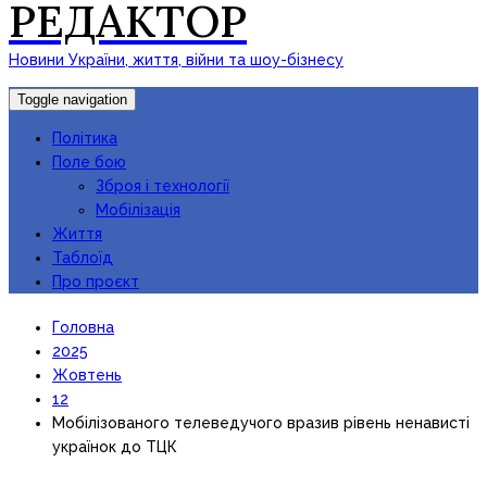
РЕДАКТОР
Новини України, життя, війни та шоу-бізнесу
Toggle navigation
Політика
Поле бою
Зброя і технології
Мобілізація
Життя
Таблоїд
Про проєкт
Головна
2025
Жовтень
12
Мобілізованого телеведучого вразив рівень ненависті
українок до ТЦК