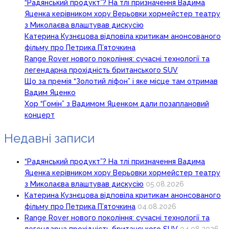
“Радянський продукт”? На тлі призначення Вадима
Яценка керівником хору Верьовки хормейстер театру
з Миколаєва влаштував дискусію
Катерина Кузнєцова відповіла критикам анонсованого
фільму про Петрика П’яточкина
Range Rover нового покоління: сучасні технології та
легендарна прохідність британського SUV
Що за премія “Золотий ліфон” і яке місце там отримав
Вадим Яценко
Хор “Гомін” з Вадимом Яценком дали позаплановий
концерт
Недавні записи
“Радянський продукт”? На тлі призначення Вадима
Яценка керівником хору Верьовки хормейстер театру
з Миколаєва влаштував дискусію
05.08.2026
Катерина Кузнєцова відповіла критикам анонсованого
фільму про Петрика П’яточкина
04.08.2026
Range Rover нового покоління: сучасні технології та