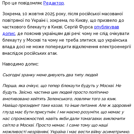
Про це повідомляє
Редактор
.
Зокрема, 10 жовтня 2025 року, після російської масованої
повітряної по Україні і, зокрема, по Києву, що призвело до
часткового блекауту в Києві, Сергій Фурса
опублікував
допис
, де пояснив українцям дві речі: чому не слід очікувати
блекауту у Москві та чому не треба злитися, що українська
влада досі не може попередити відключення електроенергії
внаслідок російських атак.
Наводимо допис:
Сьогодні зранку мене дивують два типу людей
Перша, яка очікує, що тепер блекаути будуть у Москві. Не
будуть. Звісно, частина цих людей просто політично
вмотивовано хейтять Зеленського, ловлячи того за язик.
Навіщо президент таке казав, то інше питання. Але ж здоровий
глузд має бути присутнім. І ми маємо розуміти, що немає у
нас спроможностей, навіть якби дали томагавки, виключити
світло в Москві. Просто немає. І саме тому що наші
можливості незрівняні, Україна і має вести війну асиметрично.