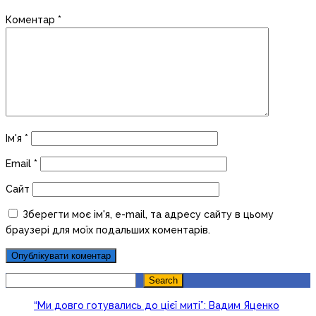
Коментар
*
Ім'я
*
Email
*
Сайт
Зберегти моє ім'я, e-mail, та адресу сайту в цьому
браузері для моїх подальших коментарів.
Search
Search
“Ми довго готувались до цієї миті”: Вадим Яценко