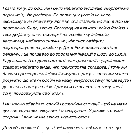
І саме тому, до речі, нам було набагато вигідніше енергетичне
перемир’я, ніж росіянам. Бо вплив цих ударів на нашу
економіку й на економіку Росії не співставний. Бо лоб в лоб ми
програємо. Якщо, звісно, Бєлгород не вважати всією Росією. І
тиск дефіциту електроенергії на українську інфляцію,
наприклад, набагато сильніший, ніж тиск дефіциту
нафтопродуктів на російську. Да, в Росії зросла вартість
бензину. І це призвело до зростання інфляції з 8,01% до 8,08%.
Радикально. А от доля вартості електроенергії в українських
товарах набагато вища, ніж транспортна складова, і тому ми
бачили прискорення інфляції минулого року. І зараз ми маємо
розуміти, що атаки росіян на нашу енергосистему призведуть і
до певного тиску на ціни. І росіяни це знають. І в тому числі
тому продовжують свої атаки.
І ми маємо зберігати спокій і розуміння ситуації, щоб не мати
цих завищуваних очікувань і розчарувань. У росіян є сильні
сторони. І вони ними, звісно, користуються.
Другий тип людей — це ті, які починають хейтити за те, що