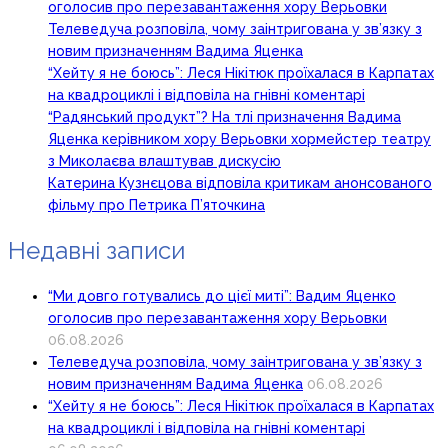
оголосив про перезавантаження хору Верьовки
Телеведуча розповіла, чому заінтригована у зв’язку з
новим призначенням Вадима Яценка
“Хейту я не боюсь”: Леся Нікітюк проїхалася в Карпатах
на квадроциклі і відповіла на гнівні коментарі
“Радянський продукт”? На тлі призначення Вадима
Яценка керівником хору Верьовки хормейстер театру
з Миколаєва влаштував дискусію
Катерина Кузнєцова відповіла критикам анонсованого
фільму про Петрика П’яточкина
Недавні записи
“Ми довго готувались до цієї миті”: Вадим Яценко
оголосив про перезавантаження хору Верьовки
06.08.2026
Телеведуча розповіла, чому заінтригована у зв’язку з
новим призначенням Вадима Яценка
06.08.2026
“Хейту я не боюсь”: Леся Нікітюк проїхалася в Карпатах
на квадроциклі і відповіла на гнівні коментарі