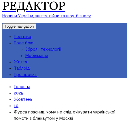
РЕДАКТОР
Новини України, життя, війни та шоу-бізнесу
Toggle navigation
Політика
Поле бою
Зброя і технології
Мобілізація
Життя
Таблоїд
Про проєкт
Головна
2025
Жовтень
10
Фурса пояснив, чому не слід очікувати української
помсти з блекаутом у Москві