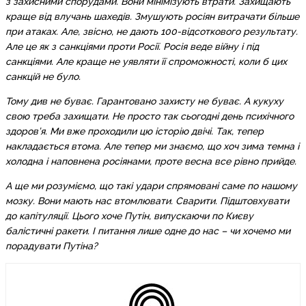
з захисними спорудами. Вони мінімізують втрати. Захищають
краще від влучань шахедів. Змушують росіян витрачати більше
при атаках. Але, звісно, не дають 100-відсоткового результату.
Але це як з санкціями проти Росії. Росія веде війну і під
санкціями. Але краще не уявляти її спроможності, коли б цих
санкцій не було.
Тому див не буває. Гарантовано захисту не буває. А кукуху
свою треба захищати. Не просто так сьогодні день психічного
здоров’я. Ми вже проходили цю історію двічі. Так, тепер
накладається втома. Але тепер ми знаємо, що хоч зима темна і
холодна і наповнена росіянами, проте весна все рівно прийде.
А ще ми розуміємо, що такі удари спрямовані саме по нашому
мозку. Вони мають нас втомлювати. Сварити. Підштовхувати
до капітуляції. Цього хоче Путін, випускаючи по Києву
балістичні ракети. І питання лише одне до нас – чи хочемо ми
порадувати Путіна?