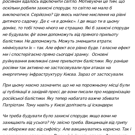
росіянам вдалось відключити світло. Мотивуючи це тим, що
оскільки робили захисні споруди, то світло не мало б
виключатися. Серйозно? Це якесь магічне мислення на рівні
дитячого садочку. Де є «я в домікє». І де якщо ти в цьому
домікє, то тобі точно нічого не страшно. Які б захисні споруди
не будували, фіг вони допоможуть від прямого прильоту
балістики. Не допоможуть. Можуть зменшити втрати,
мінімізувати їх – так. Але ефект все рівно буде. І власне ефект
ми і спостерігаємо прямо сьогодні зранку. Основні
руйнування викликані саме прильотом балістики. Яку раніше
росіяни так активно не застосовували при атаках на
енергетичну інфраструктуру Києва. Зараз от застосували.
При цьому маємо зазначити, що не на порожньому місці були
ці публікації в західній пресі, де вони писали про модернізацію
російської балістики. Яку тепер набагато важче збивати
Патріотам. Тому навіть у Києві долітають ці іскандери.
Чи треба будувати було захисні споруди, якщо вони не
захищають від усього? Ну звісно треба. Вакцинація від грипу
не вбереже вас від сифілісу. Але вакцинуватись корисно. Так і