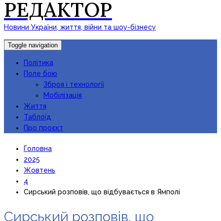
РЕДАКТОР
Новини України, життя, війни та шоу-бізнесу
Toggle navigation
Політика
Поле бою
Зброя і технології
Мобілізація
Життя
Таблоїд
Про проєкт
Головна
2025
Жовтень
4
Сирський розповів, що відбувається в Ямполі
Сирський розповів, що