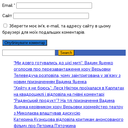
Email
*
Сайт
Зберегти моє ім'я, e-mail, та адресу сайту в цьому
браузері для моїх подальших коментарів.
Search
Search
“Ми довго готувались до цієї миті”: Вадим Яценко
оголосив про перезавантаження хору Верьовки
Телеведуча розповіла, чому заінтригована у зв’язку з
новим призначенням Вадима Яценка
“Хейту я не боюсь”: Леся Нікітюк проїхалася в Карпатах
на квадроциклі і відповіла на гнівні коментарі
“Радянський продукт”? На тлі призначення Вадима
Яценка керівником хору Верьовки хормейстер театру
з Миколаєва влаштував дискусію
Катерина Кузнєцова відповіла критикам анонсованого
фільму про Петрика П’яточкина