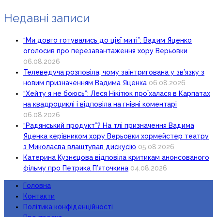
Недавні записи
“Ми довго готувались до цієї миті”: Вадим Яценко
оголосив про перезавантаження хору Верьовки
06.08.2026
Телеведуча розповіла, чому заінтригована у зв’язку з
новим призначенням Вадима Яценка
06.08.2026
“Хейту я не боюсь”: Леся Нікітюк проїхалася в Карпатах
на квадроциклі і відповіла на гнівні коментарі
06.08.2026
“Радянський продукт”? На тлі призначення Вадима
Яценка керівником хору Верьовки хормейстер театру
з Миколаєва влаштував дискусію
05.08.2026
Катерина Кузнєцова відповіла критикам анонсованого
фільму про Петрика П’яточкина
04.08.2026
Головна
Контакти
Політика конфіденційності