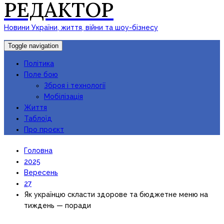
РЕДАКТОР
Новини України, життя, війни та шоу-бізнесу
Toggle navigation
Політика
Поле бою
Зброя і технології
Мобілізація
Життя
Таблоїд
Про проєкт
Головна
2025
Вересень
27
Як українцю скласти здорове та бюджетне меню на
тиждень — поради