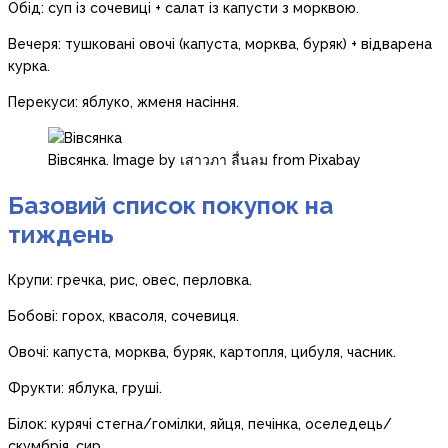
Обід: суп із сочевиці + салат із капусти з морквою.
Вечеря: тушковані овочі (капуста, морква, буряк) + відварена
курка.
Перекуси: яблуко, жменя насіння.
Вівсянка. Image by เสาวภา ลื่นลม from Pixabay
Базовий список покупок на
тиждень
Крупи: гречка, рис, овес, перловка.
Бобові: горох, квасоля, сочевиця.
Овочі: капуста, морква, буряк, картопля, цибуля, часник.
Фрукти: яблука, груші.
Білок: курячі стегна/гомілки, яйця, печінка, оселедець/
скумбрія, сир.