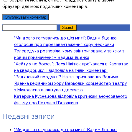
Зберегти моє ім'я, e-mail, та адресу сайту в цьому
браузері для моїх подальших коментарів.
Search
Search
“Ми довго готувались до цієї миті”: Вадим Яценко
оголосив про перезавантаження хору Верьовки
Телеведуча розповіла, чому заінтригована у зв’язку з
новим призначенням Вадима Яценка
“Хейту я не боюсь”: Леся Нікітюк проїхалася в Карпатах
на квадроциклі і відповіла на гнівні коментарі
“Радянський продукт”? На тлі призначення Вадима
Яценка керівником хору Верьовки хормейстер театру
з Миколаєва влаштував дискусію
Катерина Кузнєцова відповіла критикам анонсованого
фільму про Петрика П’яточкина
Недавні записи
“Ми довго готувались до цієї миті”: Вадим Яценко