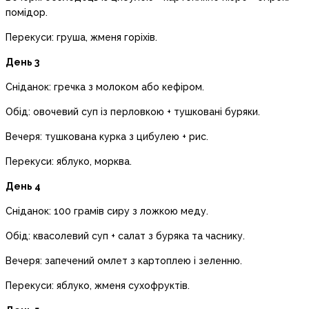
помідор.
Перекуси: груша, жменя горіхів.
День 3
Сніданок: гречка з молоком або кефіром.
Обід: овочевий суп із перловкою + тушковані буряки.
Вечеря: тушкована курка з цибулею + рис.
Перекуси: яблуко, морква.
День 4
Сніданок: 100 грамів сиру з ложкою меду.
Обід: квасолевий суп + салат з буряка та часнику.
Вечеря: запечений омлет з картоплею і зеленню.
Перекуси: яблуко, жменя сухофруктів.