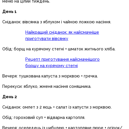
меню на цілий тиждень.
День 1
Сніданок: вівсянка з яблуком і чайною ложкою насіння.
Найкращий сніданок: як найсмачніше
приготувати вівсянку
Обід: борщ на курячому стегні + шматок житнього хліба.
Рецепт приготування найсмачнішого
борщу на курячому стегні
Вечеря: тушкована капуста з морквою + гречка.
Перекуси: яблуко, жменя насіння соняшника.
День 2
Сніданок: омлет з 2 яєць + салат із капусти з морквою.
Обід: гороховий суп + відварна картопля.
Вечеря: оселедець із цибулею + картопляне пюре + огірок/