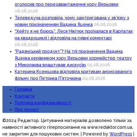
оголосив про перезавантаження хору Верьовки
06.08.2026
Телеведуча розповіла, чому заінтригована у зв’язку з
новим призначенням Вадима Яценка
06.08.2026
“Хейту я не боюсь”: Леся Нікітюк проїхалася в Карпатах
на квадроциклі і відповіла на гнівні коментарі
06.08.2026
“Радянський продукт”? На тлі призначення Вадима
Яценка керівником хору Верьовки хормейстер театру
з Миколаєва влаштував дискусію
05.08.2026
Катерина Кузнєцова відповіла критикам анонсованого
фільму про Петрика П’яточкина
04.08.2026
Головна
Контакти
Політика конфіденційності
Про проєкт
©2024 Редактор. Цитування матеріалів дозволено тільки за
наявності активного гіперпосилання на www.redaktor.com.ua,
не закритим для пошукових систем.
| Powered by
WordPress
|