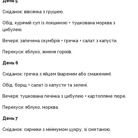
День 5
Сніданок: вівсянка з грушею.
Обід: курячий суп із локшиною + тушкована морква з
цибулею.
Вечеря: запечена скумбрія + гречка + салат з капусти.
Перекуси: яблуко, жменя горіхів.
День 6
Сніданок: гречка з яйцем (вареним або смаженим).
Обід: борщ + салат із капусти та зелені.
Вечеря: тушкована печінка з цибулею + картопляне пюре.
Перекуси: яблуко, морква.
День 7
Сніданок: сирники з мінімумом цукру, зі сметаною.