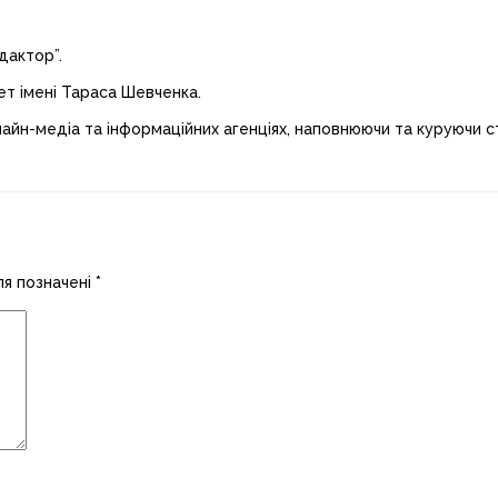
дактор”.
ет імені Тараса Шевченка.
лайн-медіа та інформаційних агенціях, наповнюючи та куруючи ст
ля позначені
*