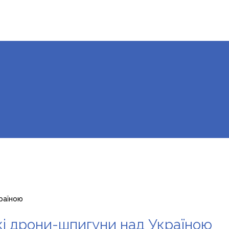
раїною
кі дрони-шпигуни над Україною