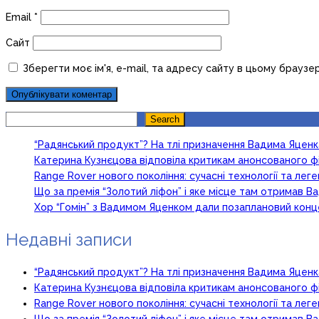
Email
*
Сайт
Зберегти моє ім'я, e-mail, та адресу сайту в цьому браузе
Search
Search
“Радянський продукт”? На тлі призначення Вадима Яцен
Катерина Кузнєцова відповіла критикам анонсованого ф
Range Rover нового покоління: сучасні технології та ле
Що за премія “Золотий ліфон” і яке місце там отримав 
Хор “Гомін” з Вадимом Яценком дали позаплановий кон
Недавні записи
“Радянський продукт”? На тлі призначення Вадима Яцен
Катерина Кузнєцова відповіла критикам анонсованого ф
Range Rover нового покоління: сучасні технології та ле