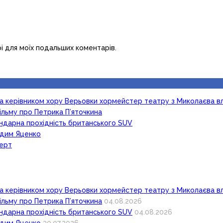
рі для моїх подальших коментарів.
ка керівником хору Верьовки хормейстер театру з Миколаєва в
ільму про Петрика П’яточкина
гендарна прохідність британського SUV
Вадим Яценко
церт
ка керівником хору Верьовки хормейстер театру з Миколаєва в
ільму про Петрика П’яточкина
04.08.2026
гендарна прохідність британського SUV
04.08.2026