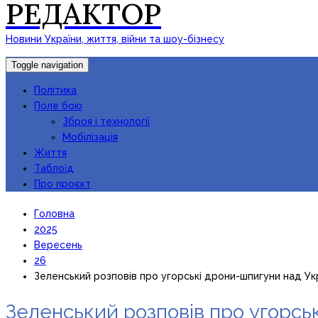
РЕДАКТОР
Новини України, життя, війни та шоу-бізнесу
Toggle navigation
Політика
Поле бою
Зброя і технології
Мобілізація
Життя
Таблоїд
Про проєкт
Головна
2025
Вересень
26
Зеленський розповів про угорські дрони-шпигуни над Ук
Зеленський розповів про угорсь