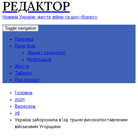
РЕДАКТОР
Новини України, життя, війни та шоу-бізнесу
Toggle navigation
Політика
Поле бою
Зброя і технології
Мобілізація
Життя
Таблоїд
Про проєкт
Головна
2025
Вересень
26
Україна заборонила в’їзд трьом високопоставленим
військовим Угорщини