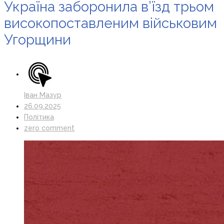
Україна заборонила в’їзд трьом
високопоставленим військовим
Угорщини
Іван Мазур
26.09.2025
Політика
zero comment