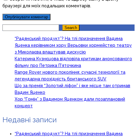
браузері для моїх подальших коментарів.
Search
Search
“Радянський продукт”? На тлі призначення Вадима
Яценка керівником хору Верьовки хормейстер театру
з Миколаєва влаштував дискусію
Катерина Кузнєцова відповіла критикам анонсованого
фільму про Петрика П’яточкина
Range Rover нового покоління: сучасні технології та
легендарна прохідність британського SUV
Що за премія “Золотий ліфон” і яке місце там отримав
Вадим Яценко
Хор “Гомін” з Вадимом Яценком дали позаплановий
концерт
Недавні записи
“Радянський продукт”? На тлі призначення Вадима