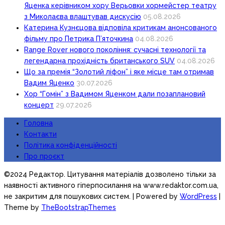
Яценка керівником хору Верьовки хормейстер театру
з Миколаєва влаштував дискусію
05.08.2026
Катерина Кузнєцова відповіла критикам анонсованого
фільму про Петрика П’яточкина
04.08.2026
Range Rover нового покоління: сучасні технології та
легендарна прохідність британського SUV
04.08.2026
Що за премія “Золотий ліфон” і яке місце там отримав
Вадим Яценко
30.07.2026
Хор “Гомін” з Вадимом Яценком дали позаплановий
концерт
29.07.2026
Головна
Контакти
Політика конфіденційності
Про проєкт
©2024 Редактор. Цитування матеріалів дозволено тільки за
наявності активного гіперпосилання на www.redaktor.com.ua,
не закритим для пошукових систем.
| Powered by
WordPress
|
Theme by
TheBootstrapThemes