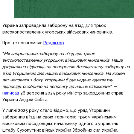
Україна запровадила заборону на в’їзд для трьох
високопоставлених угорських військових чиновників.
Про це повідомляє
Редактор
.
“
Ми запровадили заборону на в’їзд для трьох
високопоставлених угорських військових чиновників. Наша
дзеркальна відповідь на попередню безпідставну заборону на
в’їзд Угорщиною для наших військових чиновників. На кожен
акт неповаги з боку Угорщини буде надано адекватну
відповідь, особливо на неповагу до наших військових
“, —
написав
26 вересня 2025 року міністр закордонних справ
України Андрій Сибіга.
У липні 2025 року стало відомо, що уряд Угорщини
заборонив в’їзд на свою територію трьом українським
військовим посадовцям: начальнику одного з управлінь
штабу Сухопутних військ України Збройних сил України,