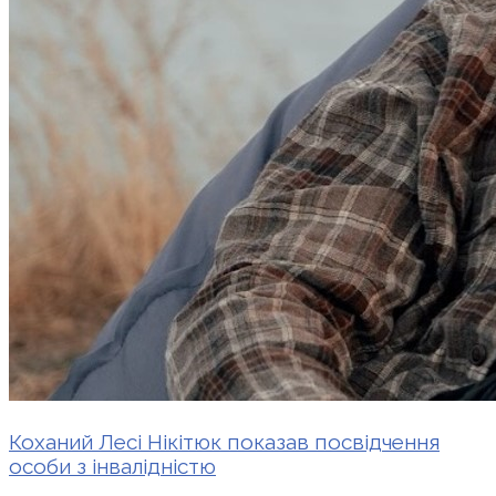
Коханий Лесі Нікітюк показав посвідчення
особи з інвалідністю