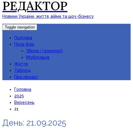
РЕДАКТОР
Новини України, життя, війни та шоу-бізнесу
Toggle navigation
Політика
Поле бою
Зброя і технології
Мобілізація
Життя
Таблоїд
Про проєкт
Головна
2025
Вересень
21
День:
21.09.2025