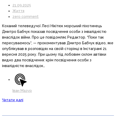
21.09.2025
Життя
zero comment
Коханий телеведучої Лесі Нікітюк морський піхотинець
Дмитро Бабчук показав посвідчення особи з інвалідністю
внаслідок війни. Про це повідомляє Редактор. “Поки так
пересуваємось“, — прокоментував Дмитро Бабчук відео, яке
опублікував в розповідях на своїй сторінці в Інстаграмі 21
вересня 2025 року. При цьому під лобовим склом автівки
видно два посвідчення: крім посвідчення особи з
інвалідністю внаслідок…
Іван Мазур
Читати далі