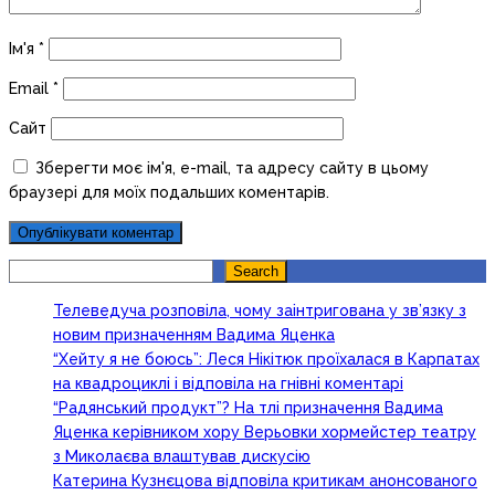
Ім'я
*
Email
*
Сайт
Зберегти моє ім'я, e-mail, та адресу сайту в цьому
браузері для моїх подальших коментарів.
Search
Search
Телеведуча розповіла, чому заінтригована у зв’язку з
новим призначенням Вадима Яценка
“Хейту я не боюсь”: Леся Нікітюк проїхалася в Карпатах
на квадроциклі і відповіла на гнівні коментарі
“Радянський продукт”? На тлі призначення Вадима
Яценка керівником хору Верьовки хормейстер театру
з Миколаєва влаштував дискусію
Катерина Кузнєцова відповіла критикам анонсованого