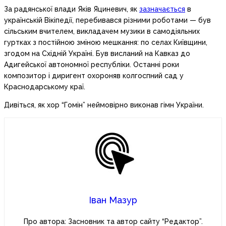
За радянської влади Яків Яциневич, як
зазначається
в
українській Вікіпедії, перебивався різними роботами — був
сільським вчителем, викладачем музики в самодіяльних
гуртках з постійною зміною мешкання: по селах Київщини,
згодом на Східній Україні. Був висланий на Кавказ до
Адигейської автономної республіки. Останні роки
композитор і диригент охороняв колгоспний сад у
Краснодарському краї.
Дивіться, як хор “Гомін” неймовірно виконав гімн України.
Іван Мазур
Про автора: Засновник та автор сайту “Редактор”.