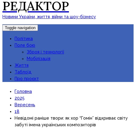
РЕДАКТОР
Новини України, життя, війни та шоу-бізнесу
Toggle navigation
Політика
Поле бою
Зброя і технології
Мобілізація
Життя
Таблоїд
Про проєкт
Головна
2025
Вересень
18
Невідомі раніше твори: як хор “Гомін” відкриває світу
забуті імена українських композиторів