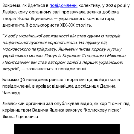
Зокрема, як йдеться в
повідомленні
колективу, у 2024 році у
Львівському органному залі прозвучала велика добірка
творів Якова Яциневича — українського композитора,
диригента й фольклориста XIX–XX століть.
“
У добу української державності він став одним із творців
національної духовної хорової школи. На відміну від
московського патріархату, Яциневич писав хорову музику
українською мовою. Поруч із Кирилом Стеценком і Миколою
Леонтовичем він став автором однієї з перших українських
літургій
“, — зазначається в повідомленні.
Близько 30 невідомих раніше творів митця, як йдеться в
повідомленні, в архівах віднайшла дослідниця Дарина
Чамахуд.
Львівський органний зал опублікував відео, як хор “Гомін” під
керівництвом Вадима Яценка виконує “Колискову пісню”
Якова Яциневича.