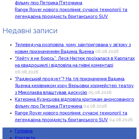
фільму про Петрика П’яточкина
Range Rover нового покоління: сучасні технології та
легендарна прохідність британського SUV
Недавні записи
Телеведуча розповіла, чому заінтригована у зв’язку з
новим призначенням Вадима Яценка
06.08.2026
“Хейту я не боюсь”: Леся Нікітюк проїхалася в Карпатах
на квадроциклі і відповіла на гнівні коментарі
06.08.2026
“Радянський продукт”? На тлі призначення Вадима
Яценка керівником хору Верьовки хормейстер театру
з Миколаєва влаштував дискусію
05.08.2026
Катерина Кузнєцова відповіла критикам анонсованого
фільму про Петрика П’яточкина
04.08.2026
Range Rover нового покоління: сучасні технології та
легендарна прохідність британського SUV
04.08.2026
Головна
Контакти