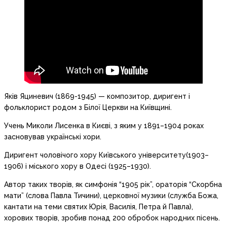
Яків Яциневич (1869-1945) — композитор, диригент і
фольклорист родом з Білої Церкви на Київщині.
Учень Миколи Лисенка в Києві, з яким у 1891–1904 роках
засновував українські хори.
Диригент чоловічого хору Київського університету(1903–
1906) і міського хору в Одесі (1925–1930).
Автор таких творів, як симфонія “1905 рік”, ораторія “Скорбна
мати” (слова Павла Тичини), церковної музики (служба Божа,
кантати на теми святих Юрія, Василія, Петра й Павла),
хорових творів, зробив понад 200 обробок народних пісень.