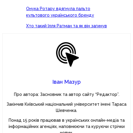
Онука Ротару вдягнула пальто
культового українського бренду
Хто такий Ілля Ратман та як він загинув
Іван Мазур
Про автора: Засновник та автор сайту “Редактор”.
Закінчив Київський національний університет імені Тараса
Шевченка.
Понад 15 років працював в українських онлайн-медіа та
інформаційних агенціях, наповнюючи та куруючи стрічки
новин.