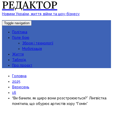
РЕДАКТОР
Новини України, життя, війни та шоу-бізнесу
Toggle navigation
Політика
Поле бою
Зброя і технології
Мобілізація
Життя
Таблоїд
Про проєкт
Головна
2025
Вересень
16
“Ви бачили, як щиро вони розстроюються?” Лінгвістка
помітила, що обурює артистів хору “Гомін”