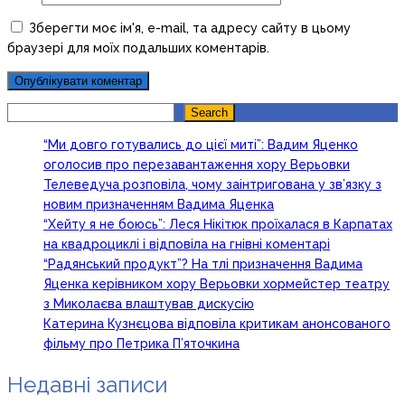
Зберегти моє ім'я, e-mail, та адресу сайту в цьому
браузері для моїх подальших коментарів.
Search
Search
“Ми довго готувались до цієї миті”: Вадим Яценко
оголосив про перезавантаження хору Верьовки
Телеведуча розповіла, чому заінтригована у зв’язку з
новим призначенням Вадима Яценка
“Хейту я не боюсь”: Леся Нікітюк проїхалася в Карпатах
на квадроциклі і відповіла на гнівні коментарі
“Радянський продукт”? На тлі призначення Вадима
Яценка керівником хору Верьовки хормейстер театру
з Миколаєва влаштував дискусію
Катерина Кузнєцова відповіла критикам анонсованого
фільму про Петрика П’яточкина
Недавні записи