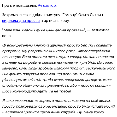
Про це повідомляє
Редактор
.
Зокрема, після відвідин виступу “Гомону” Ольга Литвин
виділила два прояви
в артистів хору.
“
Мені вони класні і дуже цінні двома проявами
“, — зазначила
вона.
(1) вони ретельно і легко (водночас!) просто беруть і співають
програму, яку розробили минулого року. Ніяких спецефектів
для опери! Вони продали вже 100500 концертів, але не почали
з огляду на це робити якихось немислимих кульбітів. Це тааак
кайфово, коли люди зробили класний продукт, заскейлили його
і не фонять почуттям провини, що всім цим тисячам
різношерстих клієнтів треба якось спеціально догодити, якось
спеціально віддячити за прихильність, або – простигосподи –
щось конечно допрОдати. Та не треба!
Я захоплювалася, як хористи просто виходили на свій килим,
просто розігрували свої мізансцени, просто були (сподіваюся!)
щасливими і робили щасливими глядачів. Ну, мене точно