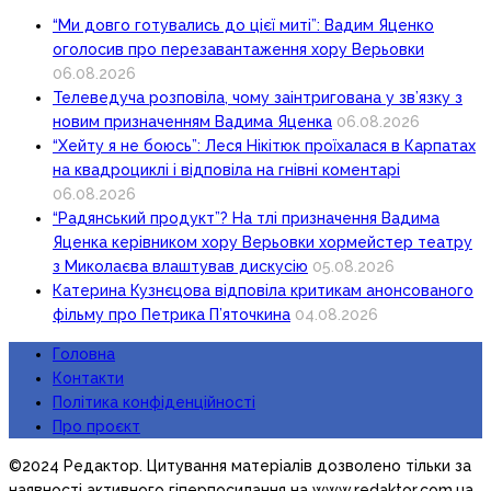
“Ми довго готувались до цієї миті”: Вадим Яценко
оголосив про перезавантаження хору Верьовки
06.08.2026
Телеведуча розповіла, чому заінтригована у зв’язку з
новим призначенням Вадима Яценка
06.08.2026
“Хейту я не боюсь”: Леся Нікітюк проїхалася в Карпатах
на квадроциклі і відповіла на гнівні коментарі
06.08.2026
“Радянський продукт”? На тлі призначення Вадима
Яценка керівником хору Верьовки хормейстер театру
з Миколаєва влаштував дискусію
05.08.2026
Катерина Кузнєцова відповіла критикам анонсованого
фільму про Петрика П’яточкина
04.08.2026
Головна
Контакти
Політика конфіденційності
Про проєкт
©2024 Редактор. Цитування матеріалів дозволено тільки за
наявності активного гіперпосилання на www.redaktor.com.ua,