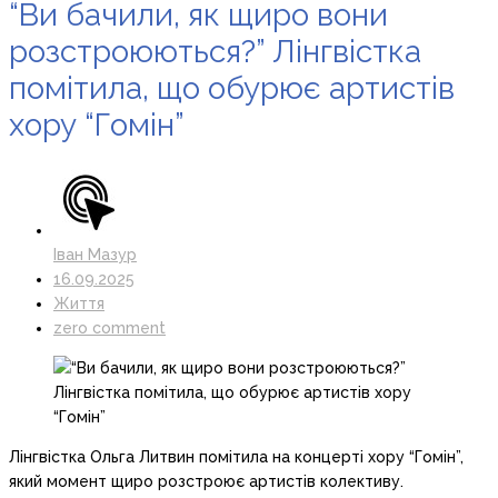
“Ви бачили, як щиро вони
розстроюються?” Лінгвістка
помітила, що обурює артистів
хору “Гомін”
Іван Мазур
16.09.2025
Життя
zero comment
Лінгвістка Ольга Литвин помітила на концерті хору “Гомін”,
який момент щиро розстроює артистів колективу.