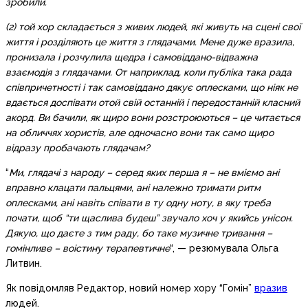
зробили.
(2) той хор складається з живих людей, які живуть на сцені свої
життя і розділяють це життя з глядачами. Мене дуже вразила,
пронизала і розчулила щедра і самовіддано-відважна
взаємодія з глядачами. От наприклад, коли публіка така рада
співпричетності і так самовіддано дякує оплесками, що ніяк не
вдається доспівати отой свій останній і передостанній класний
акорд. Ви бачили, як щиро вони розстроюються – це читається
на обличчях хористів, але одночасно вони так само щиро
відразу пробачають глядачам?
“
Ми, глядачі з народу – серед яких перша я – не вміємо ані
вправно клацати пальцями, ані належно тримати ритм
оплесками, ані навіть співати в ту одну ноту, в яку треба
почати, щоб “ти щаслива будеш” звучало хоч у якийсь унісон.
Дякую, що даєте з тим раду, бо таке музичне тривання –
гомінливе – воістину терапевтичне
“, — резюмувала Ольга
Литвин.
Як повідомляв Редактор, новий номер хору “Гомін”
вразив
людей.