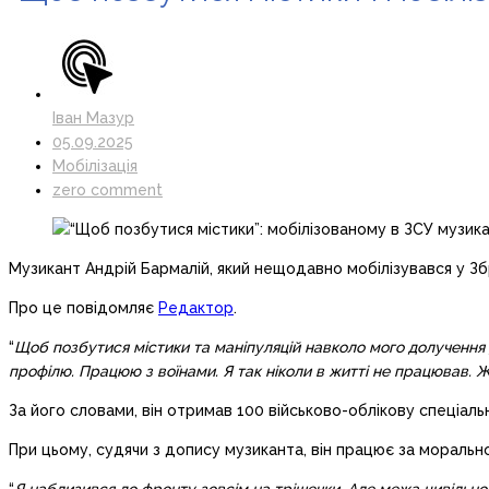
Іван Мазур
05.09.2025
Мобілізація
zero comment
Музикант Андрій Бармалій, який нещодавно мобілізувався у Збр
Про це повідомляє
Редактор
.
“
Щоб позбутися містики та маніпуляцій навколо мого долучення д
профілю. Працюю з воїнами. Я так ніколи в житті не працював. Ж
За його словами, він отримав 100 військово-облікову спеціальн
При цьому, судячи з допису музиканта, він працює за моральн