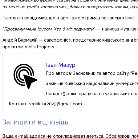
“
Я наблизився до фронту зовсім на трішечки. Але межа цивільно
за мене не треба хвилюватись, бажати повертатись живим, назнач
Також він повідомив, що в армії вже отримав прізвисько Ісус.
“
Прозвали мене Ісусом. Хто б міг подумати
“, — написав музикан
Андрій Бармалій — саксофоніст, представник київського андегр
проєктом Vidlik Projects.
Іван Мазур
Про автора: Засновник та автор сайту “Ре
Закінчив Київський національний університ
Понад 15 років працював в українських он
Контакт: redaktor2025@gmail.com
Залишити відповідь
Ваша e-mail адреса не оприлюднюватиметься.
Обов’язкові по