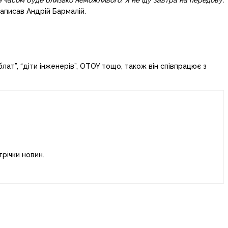
м часом буде близько неможливого. Я не їду завтра на передову,
написав Андрій Бармалій.
ат”, “діти інженерів”, OTOY тощо, також він співпрацює з
річки новин.