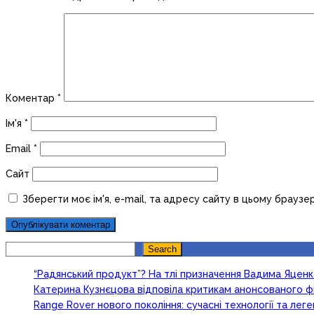
Коментар
*
Ім'я
*
Email
*
Сайт
Зберегти моє ім'я, e-mail, та адресу сайту в цьому браузе
Search
Search
“Радянський продукт”? На тлі призначення Вадима Яцен
Катерина Кузнєцова відповіла критикам анонсованого ф
Range Rover нового покоління: сучасні технології та ле