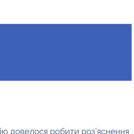
лію довелося робити роз’яснення