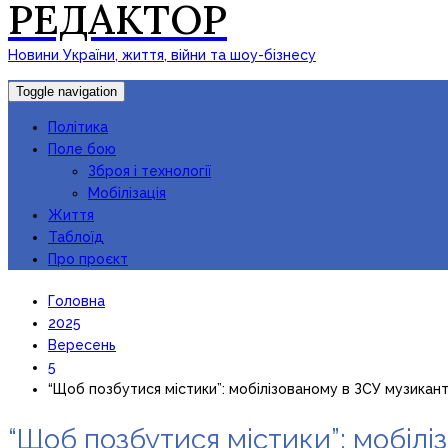
РЕДАКТОР
Новини України, життя, війни та шоу-бізнесу
Toggle navigation
Політика
Поле бою
Зброя і технології
Мобілізація
Життя
Таблоїд
Про проєкт
Головна
2025
Вересень
5
“Щоб позбутися містики”: мобілізованому в ЗСУ музикан
“Щоб позбутися містики”: мобіл