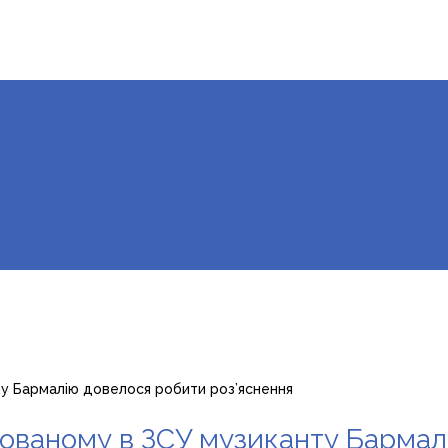
ту Бармалію довелося робити роз’яснення
ізованому в ЗСУ музиканту Барма