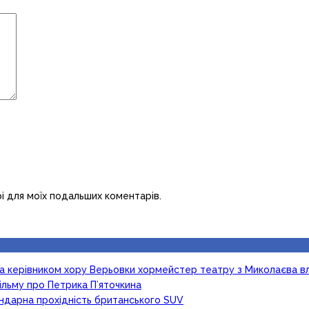
рі для моїх подальших коментарів.
ка керівником хору Верьовки хормейстер театру з Миколаєва в
ільму про Петрика П’яточкина
гендарна прохідність британського SUV