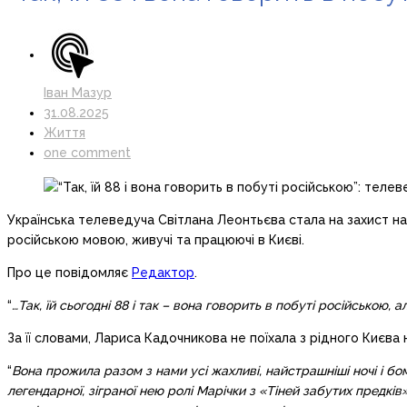
Іван Мазур
31.08.2025
Життя
one comment
Українська телеведуча Світлана Леонтьєва стала на захист на
російською мовою, живучі та працюючі в Києві.
Про це повідомляє
Редактор
.
“
…Так, їй сьогодні 88 і так – вона говорить в побуті російською,
За її словами, Лариса Кадочникова не поїхала з рідного Києва
“
Вона прожила разом з нами усі жахливі, найстрашніші ночі і бом
легендарної, зіграної нею ролі Марічки з «Тіней забутих предк