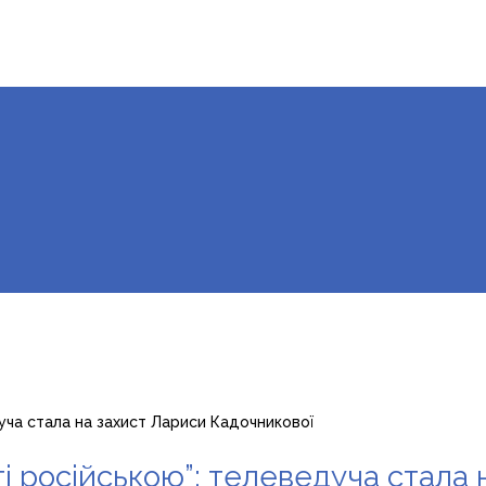
едуча стала на захист Лариси Кадочникової
буті російською”: телеведуча стал