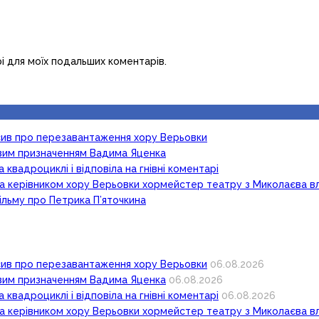
рі для моїх подальших коментарів.
осив про перезавантаження хору Верьовки
новим призначенням Вадима Яценка
 квадроциклі і відповіла на гнівні коментарі
ка керівником хору Верьовки хормейстер театру з Миколаєва в
ільму про Петрика П’яточкина
осив про перезавантаження хору Верьовки
06.08.2026
новим призначенням Вадима Яценка
06.08.2026
 квадроциклі і відповіла на гнівні коментарі
06.08.2026
ка керівником хору Верьовки хормейстер театру з Миколаєва в