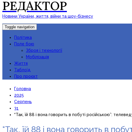
РЕДАКТОР
Новини України, життя, війни та шоу-бізнесу
Toggle navigation
Політика
Поле бою
Зброя і технології
Мобілізація
Життя
Таблоїд
Про проєкт
Головна
2025
Серпень
31
“Так, їй 88 і вона говорить в побуті російською”: телев
“Так, їй 88 і вона говорить в по