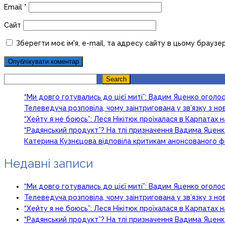
Email
*
Сайт
Зберегти моє ім'я, e-mail, та адресу сайту в цьому браузе
Search
Search
“Ми довго готувались до цієї миті”: Вадим Яценко огол
Телеведуча розповіла, чому заінтригована у зв’язку з 
“Хейту я не боюсь”: Леся Нікітюк проїхалася в Карпатах на
“Радянський продукт”? На тлі призначення Вадима Яцен
Катерина Кузнєцова відповіла критикам анонсованого ф
Недавні записи
“Ми довго готувались до цієї миті”: Вадим Яценко огол
Телеведуча розповіла, чому заінтригована у зв’язку з 
“Хейту я не боюсь”: Леся Нікітюк проїхалася в Карпатах на
“Радянський продукт”? На тлі призначення Вадима Яцен