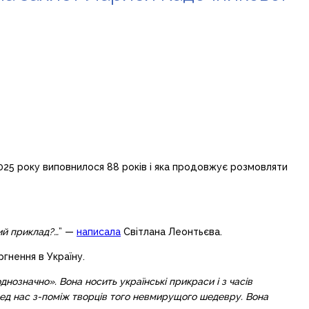
2025 року виповнилося 88 років і яка продовжує розмовляти
ний приклад?…
” —
написала
Світлана Леонтьєва.
ргнення в Україну.
днозначно». Вона носить українські прикраси і з часів
ед нас з-поміж творців того невмирущого шедевру
.
Вона