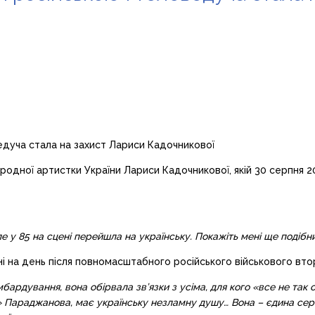
родної артистки України Лариси Кадочникової, якій 30 серпня 
 але у 85 на сцені перейшла на українську. Покажіть мені ще подіб
 ні на день після повномасштабного російського військового вто
бардування, вона обірвала зв’язки з усіма, для кого «все не так о
ів» Параджанова, має українську незламну душу…
Вона – єдина сер