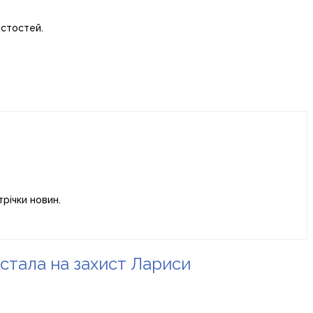
истостей.
річки новин.
а стала на захист Лариси