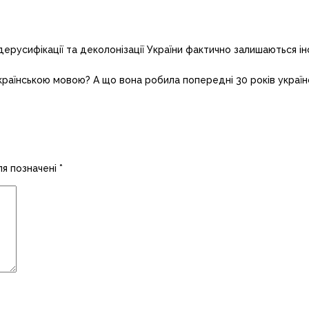
і дерусифікації та деколонізації України фактично залишаються і
українською мовою? А що вона робила попередні 30 років україн
ля позначені
*