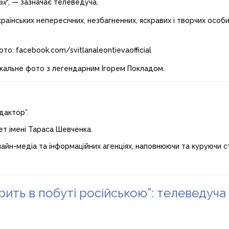
ах
“, — зазначає телеведуча.
країнських непересічних, незбагненних, яскравих і творчих особ
: facebook.com/svitlanaleontievaofficial
кальне фото з легендарним Ігорем Покладом.
дактор”.
ет імені Тараса Шевченка.
лайн-медіа та інформаційних агенціях, наповнюючи та куруючи ст
ворить в побуті російською”: телеведуч