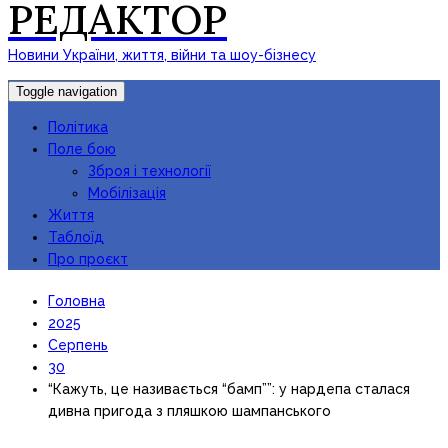
РЕДАКТОР
Новини України, життя, війни та шоу-бізнесу
Toggle navigation
Політика
Поле бою
Зброя і технології
Мобілізація
Життя
Таблоїд
Про проєкт
Головна
2025
Серпень
30
“Кажуть, це називається “бамп””: у нардепа сталася
дивна пригода з пляшкою шампанського