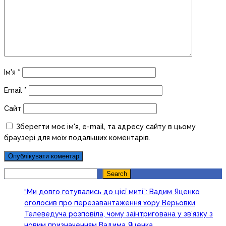
Ім'я
*
Email
*
Сайт
Зберегти моє ім'я, e-mail, та адресу сайту в цьому
браузері для моїх подальших коментарів.
Search
Search
“Ми довго готувались до цієї миті”: Вадим Яценко
оголосив про перезавантаження хору Верьовки
Телеведуча розповіла, чому заінтригована у зв’язку з
новим призначенням Вадима Яценка