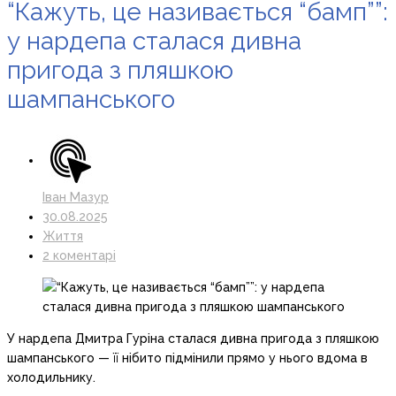
“Кажуть, це називається “бамп””:
у нардепа сталася дивна
пригода з пляшкою
шампанського
Іван Мазур
30.08.2025
Життя
2 коментарі
У нардепа Дмитра Гуріна сталася дивна пригода з пляшкою
шампанського — її нібито підмінили прямо у нього вдома в
холодильнику.