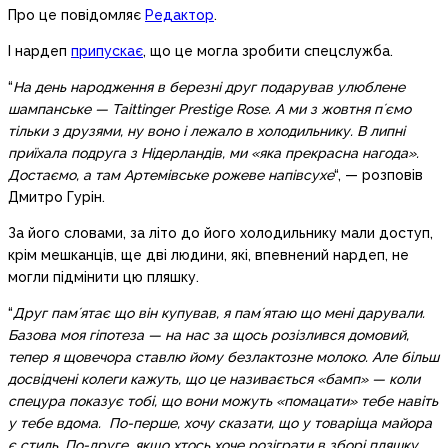
Про це повідомляє
Редактор
.
І нардеп
припускає
, що це могла зробити спецслужба.
“
На день народження в березні друг подарував улюблене
шампанське — Taittinger Prestige Rose. А ми з жовтня пʼємо
тільки з друзями, ну воно і лежало в холодильнику. В липні
приїхала подруга з Нідерландів, ми «яка прекрасна нагода».
Достаємо, а там Артемівське рожеве напівсухе
“, — розповів
Дмитро Гурін.
За його словами, за літо до його холодильнику мали доступ,
крім мешканців, ще дві людини, які, впевнений нардеп, не
могли підмінити цю пляшку.
“
Друг памʼятає що він купував, я памʼятаю що мені дарували.
Базова моя гіпотеза — на нас за щось розізлився домовий,
тепер я щовечора ставлю йому безлактозне молоко. Але більш
досвідчені колеги кажуть, що це називається «бамп» — коли
спецура показує тобі, що вони можуть «помацати» тебе навіть
у тебе вдома. По-перше, хочу сказати, що у товаріща майора
є стиль. По-друге, якщо хтось хоче розіграти в зборі пляшку