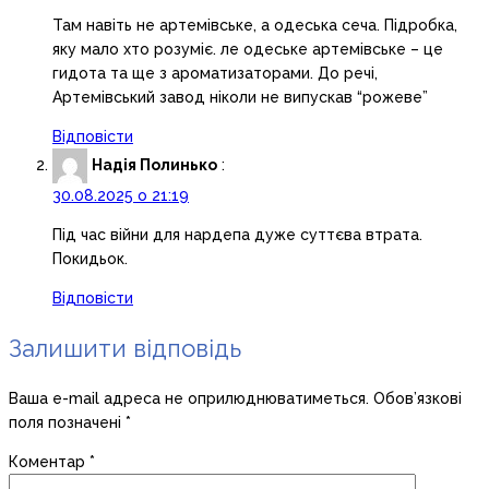
Там навіть не артемівське, а одеська сеча. Підробка,
яку мало хто розуміє. ле одеське артемівське – це
гидота та ще з ароматизаторами. До речі,
Артемівський завод ніколи не випускав “рожеве”
Відповісти
Надія Полинько
:
30.08.2025 о 21:19
Під час війни для нардепа дуже суттєва втрата.
Покидьок.
Відповісти
Залишити відповідь
Ваша e-mail адреса не оприлюднюватиметься.
Обов’язкові
поля позначені
*
Коментар
*