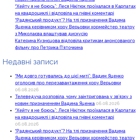
“Хейту я не боюсь”: Леся Нікітюк проїхалася в Карпатах
на квадроциклі і відповіла на гнівні коментарі
“Радянський продукт”? На тлі призначення Вадима
Яценка керівником хору Верьовки хормейстер театру
з Миколаєва влаштував дискусію
Катерина Кузнєцова відповіла критикам анонсованого
фільму про Петрика П’яточкина
Недавні записи
“Ми довго готувались до цієї миті”: Вадим Яценко
оголосив про перезавантаження хору Верьовки
06.08.2026
Телеведуча розповіла, чому заінтригована у зв’язку з
новим призначенням Вадима Яценка
06.08.2026
“Хейту я не боюсь”: Леся Нікітюк проїхалася в Карпатах
на квадроциклі і відповіла на гнівні коментарі
06.08.2026
“Радянський продукт”? На тлі призначення Вадима
Яценка керівником хору Верьовки хормейстер театру