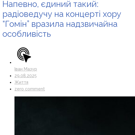
Напевно, єдиний такий:
радіоведучу на концерті хору
“Гомін” вразила надзвичайна
особливість
Іван Мазур
29.08.2025
Життя
zero comment