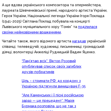
А ще вдова українського композитора та опермейстера,
лауреата Шевченківської премії, народного артиста України,
Героя України, Національної легенди України Ігоря Поклада
(1941-2025) Світлана Поклад побувала на концерті
Львівського муніципального хору “Гомін” та
поділилася
своїми неймовірними враженнями
.
Читайте також, якого відомого артиста
нагадав
українській
співачці, телеведучій, художниці, письменниці, громадській
діячці, волонтерці Анжеліці Рудницькій Вадим Яценко.
“Пам’ятаю всіх”: Віктор Розовий
опублікував список своїх загиблих
друзів-побратимів
Ціль – стримати РФ: до кордону з
Україною підтягнули винищувачі F-35
“Але Каменських і її пісні російською
зараз — це прецедент”: Марія
Бурмака розповіла, що не так з