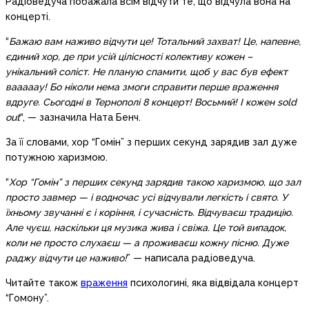
Радіоведуча побажала всім відчути те, що відчула вона на
концерті.
“
Бажаю вам наживо відчути це! Тотальний захват! Це, напевне,
єдиний хор, де при усій цілісності колективу кожен –
унікальний соліст. Не планую спамити, щоб у вас був ефект
вааааау! Бо ніколи нема змоги справити перше враження
вдруге. Сьогодні в Тернополі 8 концерт! Восьмий! І кожен sold
out
“, — зазначила Ната Бенч.
За її словами, хор “Гомін” з перших секунд зарядив зал дуже
потужною харизмою.
“
Хор “Гомін” з перших секунд зарядив такою харизмою, що зал
просто завмер — і водночас усі відчували легкість і свято. У
їхньому звучанні є і коріння, і сучасність. Відчуваєш традицію.
Але чуєш, наскільки ця музика жива і свіжа. Це той випадок,
коли не просто слухаєш — а проживаєш кожну пісню. Дуже
раджу відчути це наживо!
” — написала радіоведуча.
Читайте також
враження
психологині, яка відвідала концерт
“Гомону”.