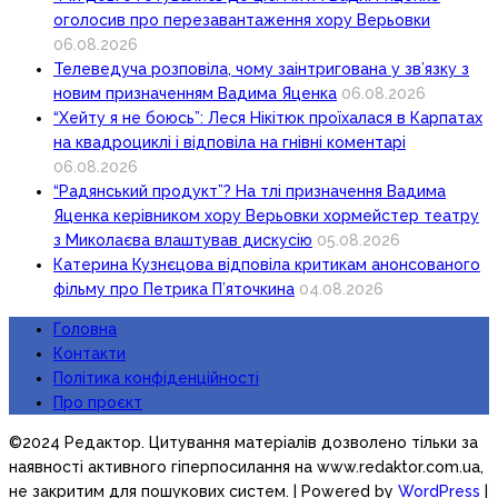
оголосив про перезавантаження хору Верьовки
06.08.2026
Телеведуча розповіла, чому заінтригована у зв’язку з
новим призначенням Вадима Яценка
06.08.2026
“Хейту я не боюсь”: Леся Нікітюк проїхалася в Карпатах
на квадроциклі і відповіла на гнівні коментарі
06.08.2026
“Радянський продукт”? На тлі призначення Вадима
Яценка керівником хору Верьовки хормейстер театру
з Миколаєва влаштував дискусію
05.08.2026
Катерина Кузнєцова відповіла критикам анонсованого
фільму про Петрика П’яточкина
04.08.2026
Головна
Контакти
Політика конфіденційності
Про проєкт
©2024 Редактор. Цитування матеріалів дозволено тільки за
наявності активного гіперпосилання на www.redaktor.com.ua,
не закритим для пошукових систем.
| Powered by
WordPress
|