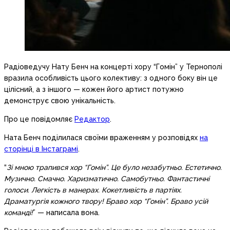
Радіоведучу Нату Бенч на концерті хору “Гомін” у Тернополі
вразила особливість цього колективу: з одного боку він це
цілісний, а з іншого — кожен його артист потужно
демонструє свою унікальність.
Про це повідомляє
Редактор
.
Ната Бенч поділилася своїми враженням у розповідях
на
сторінці в Інстаграмі
.
“
Зі мною трапився хор “Гомін”. Це було незабутньо. Естетично.
Музично. Смачно. Харизматично. Самобутньо. Фантастичні
голоси. Легкість в манерах. Кокетливість в партіях.
Драматургія кожного твору! Браво хор “Гомін”. Браво усій
команді!
” — написала вона.