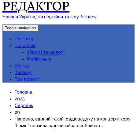
РЕДАКТОР
Новини України, життя, війни та шоу-бізнесу
Toggle navigation
Політика
Поле бою
Зброя і технології
Мобілізація
Життя
Таблоїд
Про проєкт
Головна
2025
Серпень
29
Напевно, єдиний такий: радіоведучу на концерті хору
“Гомін” вразила надзвичайна особливість