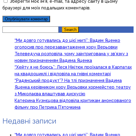
Зберегти моє ім'я, e-mail, та адресу сайту в цьому
браузері для моїх подальших коментарів.
Search
Search
“Ми довго готувались до цієї миті”: Вадим Яценко
оголосив про перезавантаження хору Верьовки
Телеведуча розповіла, чому заінтригована у зв’язку з
новим призначенням Вадима Яценка
“Хейту я не боюсь”: Леся Нікітюк проїхалася в Карпатах
на квадроциклі і відповіла на гнівні коментарі
“Радянський продукт”? На тлі призначення Вадима
Яценка керівником хору Верьовки хормейстер театру
з Миколаєва влаштував дискусію
Катерина Кузнєцова відповіла критикам анонсованого
фільму про Петрика П’яточкина
Недавні записи
“Ми довго готувались до цієї миті”: Вадим Яценко