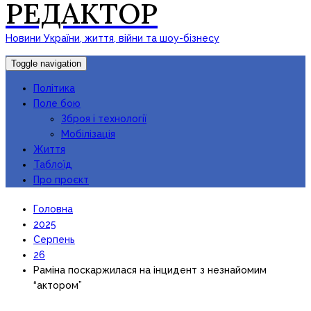
РЕДАКТОР
Новини України, життя, війни та шоу-бізнесу
Toggle navigation
Політика
Поле бою
Зброя і технології
Мобілізація
Життя
Таблоїд
Про проєкт
Головна
2025
Серпень
26
Раміна поскаржилася на інцидент з незнайомим
“актором”