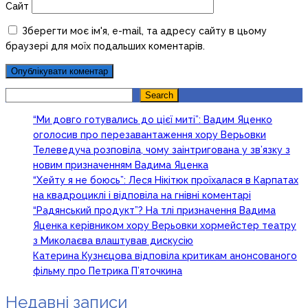
Сайт
Зберегти моє ім'я, e-mail, та адресу сайту в цьому
браузері для моїх подальших коментарів.
Search
Search
“Ми довго готувались до цієї миті”: Вадим Яценко
оголосив про перезавантаження хору Верьовки
Телеведуча розповіла, чому заінтригована у зв’язку з
новим призначенням Вадима Яценка
“Хейту я не боюсь”: Леся Нікітюк проїхалася в Карпатах
на квадроциклі і відповіла на гнівні коментарі
“Радянський продукт”? На тлі призначення Вадима
Яценка керівником хору Верьовки хормейстер театру
з Миколаєва влаштував дискусію
Катерина Кузнєцова відповіла критикам анонсованого
фільму про Петрика П’яточкина
Недавні записи