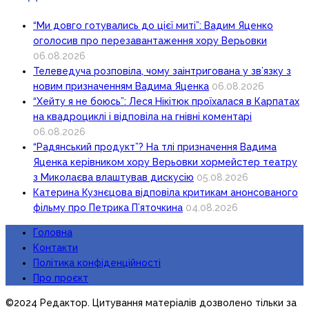
“Ми довго готувались до цієї миті”: Вадим Яценко
оголосив про перезавантаження хору Верьовки
06.08.2026
Телеведуча розповіла, чому заінтригована у зв’язку з
новим призначенням Вадима Яценка
06.08.2026
“Хейту я не боюсь”: Леся Нікітюк проїхалася в Карпатах
на квадроциклі і відповіла на гнівні коментарі
06.08.2026
“Радянський продукт”? На тлі призначення Вадима
Яценка керівником хору Верьовки хормейстер театру
з Миколаєва влаштував дискусію
05.08.2026
Катерина Кузнєцова відповіла критикам анонсованого
фільму про Петрика П’яточкина
04.08.2026
Головна
Контакти
Політика конфіденційності
Про проєкт
©2024 Редактор. Цитування матеріалів дозволено тільки за