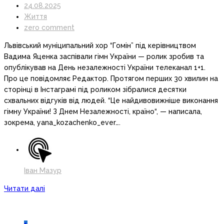
24.08.2025
Життя
zero comment
Львівський муніципальний хор “Гомін” під керівництвом
Вадима Яценка заспівали гімн України — ролик зробив та
опублікував на День незалежності України телеканал 1+1.
Про це повідомляє Редактор. Протягом перших 30 хвилин на
сторінці в Інстаграмі під роликом зібралися десятки
схвальних відгуків від людей. “Це найдивовижніше виконання
гімну України! З Днем Незалежності, країно“, — написала,
зокрема, yana_kozachenko_ever….
Іван Мазур
Читати далі