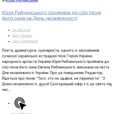
Юрія Рибчинського пройняла до сліз пісня
його сина на День незалежності
24.08.2025
Шоу-бізнес
zero comment
Поета, драматурга, сценариста, одного із засновників
сучасної української естрадної пісні, Героя України,
народного артиста України Юрія Рибчинського пройняла до
сліз пісня його сина Євгена Рибчинського, виконана на честь
Дня незалежності України. Про це повідомляє Редактор.
Йдеться про пісню “Того, хто не здався, не перемогти”. “З
Днем незалежності, друзі! Сьогоднішній ефір 1+1 це свято під
час…
Іван Мазур