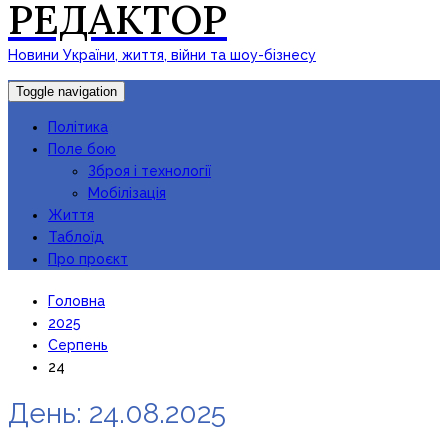
РЕДАКТОР
Новини України, життя, війни та шоу-бізнесу
Toggle navigation
Політика
Поле бою
Зброя і технології
Мобілізація
Життя
Таблоїд
Про проєкт
Головна
2025
Серпень
24
День:
24.08.2025