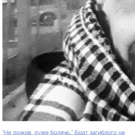
“Не дожив, дуже боляче…” Брат загиблого на