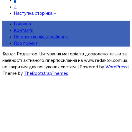
1
2
Наступна сторінка »
Головна
Контакти
Політика конфіденційності
Про проєкт
©2024 Редактор. Цитування матеріалів дозволено тільки за
наявності активного гіперпосилання на www.redaktor.com.ua,
не закритим для пошукових систем.
| Powered by
WordPress
|
Theme by
TheBootstrapThemes