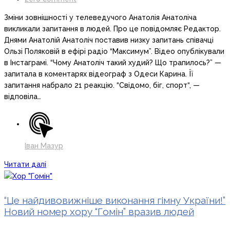
Зміни зовнішності у телеведучого Анатолія Анатоліча
викликали запитання в людей. Про це повідомляє Редактор.
Днями Анатолій Анатоліч поставив низку запитань співачці
Ользі Поляковій в ефірі радіо “Максимум”. Відео опублікували
в Інстаграмі. “Чому Анатоліч такий худий? Що трапилось?” —
запитала в коментарях відеограф з Одеси Карина. Її
запитання набрало 21 реакцію. “Свідомо, біг, спорт“, —
відповіла…
Іван Мазур
Читати далі
“Це найдивовижніше виконання гімну України!”
Новий номер хору “Гомін” вразив людей