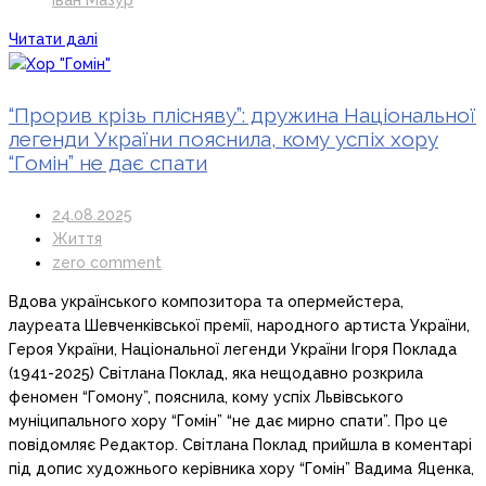
Читати далі
“Прорив крізь плісняву”: дружина Національної
легенди України пояснила, кому успіх хору
“Гомін” не дає спати
24.08.2025
Життя
zero comment
Вдова українського композитора та опермейстера,
лауреата Шевченківської премії, народного артиста України,
Героя України, Національної легенди України Ігоря Поклада
(1941-2025) Світлана Поклад, яка нещодавно розкрила
феномен “Гомону”, пояснила, кому успіх Львівського
муніципального хору “Гомін” “не дає мирно спати”. Про це
повідомляє Редактор. Світлана Поклад прийшла в коментарі
під допис художнього керівника хору “Гомін” Вадима Яценка,