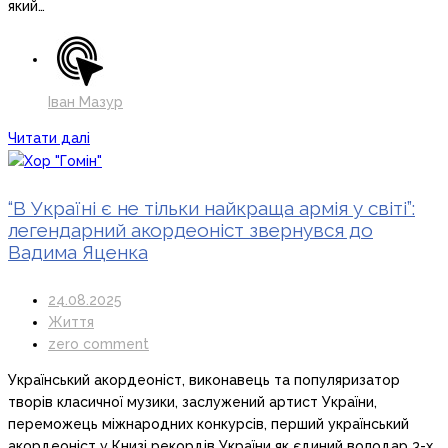
який…
Іван Мазур
Читати далі
“В Україні є не тільки найкраща армія у світі”:
легендарний акордеоніст звернувся до
Вадима Яценка
24.08.2025
Життя
zero comment
Український акордеоніст, виконавець та популяризатор
творів класичної музики, заслужений артист України,
переможець міжнародних конкурсів, перший український
акордеоніст у Книзі рекордів України як єдиний володар 3-х