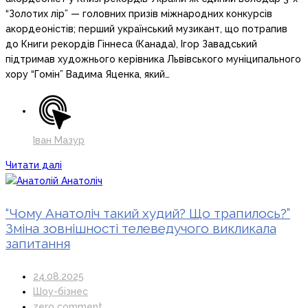
“Золотих лір” — головних призів міжнародних конкурсів
акордеоністів; перший український музикант, що потрапив
до Книги рекордів Гіннеса (Канада), Ігор Завадський
підтримав художнього керівника Львівського муніципального
хору “Гомін” Вадима Яценка, який…
Іван Мазур
Читати далі
“Чому Анатоліч такий худий? Що трапилось?”
Зміна зовнішності телеведучого викликала
запитання
24.08.2025
Шоу-бізнес
zero comment