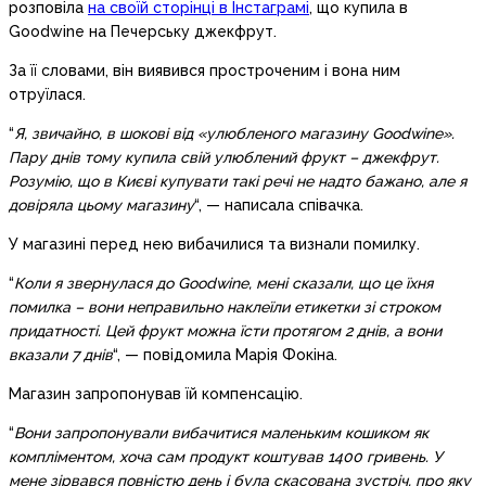
розповіла
на своїй сторінці в Інстаграмі
, що купила в
Goodwine на Печерську джекфрут.
За її словами, він виявився простроченим і вона ним
отруїлася.
“
Я, звичайно, в шокові від «улюбленого магазину Goodwine».
Пару днів тому купила свій улюблений фрукт – джекфрут.
Розумію, що в Києві купувати такі речі не надто бажано, але я
довіряла цьому магазину
“, — написала співачка.
У магазині перед нею вибачилися та визнали помилку.
“
Коли я звернулася до Goodwine, мені сказали, що це їхня
помилка – вони неправильно наклеїли етикетки зі строком
придатності. Цей фрукт можна їсти протягом 2 днів, а вони
вказали 7 днів
“, — повідомила Марія Фокіна.
Магазин запропонував їй компенсацію.
“
Вони запропонували вибачитися маленьким кошиком як
компліментом, хоча сам продукт коштував 1400 гривень. У
мене зірвався повністю день і була скасована зустріч, про яку