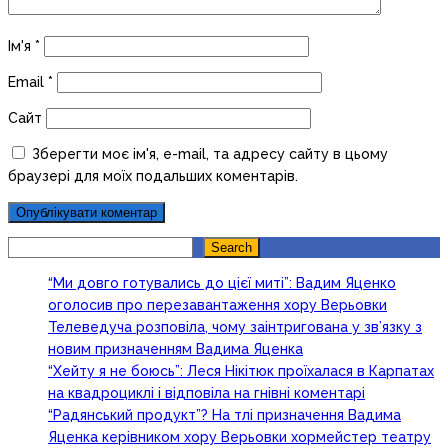
Ім'я
*
Email
*
Сайт
Зберегти моє ім'я, e-mail, та адресу сайту в цьому
браузері для моїх подальших коментарів.
Search
Search
“Ми довго готувались до цієї миті”: Вадим Яценко
оголосив про перезавантаження хору Верьовки
Телеведуча розповіла, чому заінтригована у зв’язку з
новим призначенням Вадима Яценка
“Хейту я не боюсь”: Леся Нікітюк проїхалася в Карпатах
на квадроциклі і відповіла на гнівні коментарі
“Радянський продукт”? На тлі призначення Вадима
Яценка керівником хору Верьовки хормейстер театру