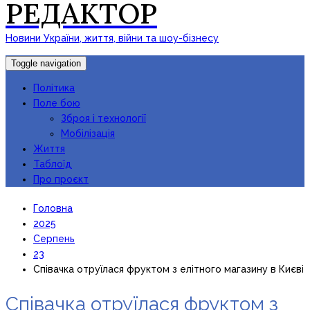
РЕДАКТОР
Новини України, життя, війни та шоу-бізнесу
Toggle navigation
Політика
Поле бою
Зброя і технології
Мобілізація
Життя
Таблоїд
Про проєкт
Головна
2025
Серпень
23
Співачка отруїлася фруктом з елітного магазину в Києві
Співачка отруїлася фруктом з