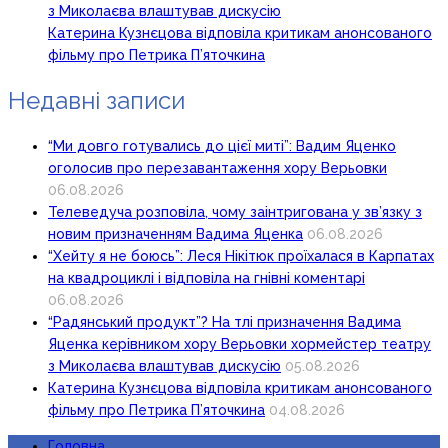
з Миколаєва влаштував дискусію
Катерина Кузнєцова відповіла критикам анонсованого
фільму про Петрика П’яточкина
Недавні записи
“Ми довго готувались до цієї миті”: Вадим Яценко
оголосив про перезавантаження хору Верьовки
06.08.2026
Телеведуча розповіла, чому заінтригована у зв’язку з
новим призначенням Вадима Яценка
06.08.2026
“Хейту я не боюсь”: Леся Нікітюк проїхалася в Карпатах
на квадроциклі і відповіла на гнівні коментарі
06.08.2026
“Радянський продукт”? На тлі призначення Вадима
Яценка керівником хору Верьовки хормейстер театру
з Миколаєва влаштував дискусію
05.08.2026
Катерина Кузнєцова відповіла критикам анонсованого
фільму про Петрика П’яточкина
04.08.2026
Головна