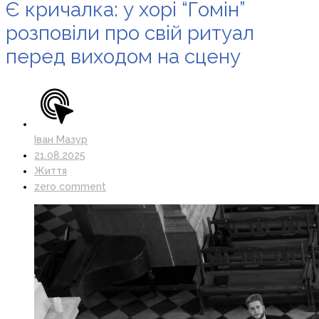
Є кричалка: у хорі “Гомін”
розповіли про свій ритуал
перед виходом на сцену
Іван Мазур
21.08.2025
Життя
zero comment