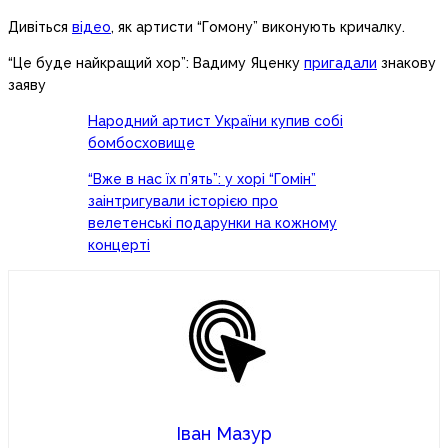
Дивіться
відео
, як артисти “Гомону” виконують кричалку.
“Це буде найкращий хор”: Вадиму Яценку
пригадали
знакову
заяву
Народний артист України купив собі
бомбосховище
“Вже в нас їх п’ять”: у хорі “Гомін”
заінтригували історією про
велетенські подарунки на кожному
концерті
Іван Мазур