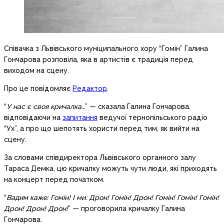
Співачка з Львівського муніципального хору “Гомін” Галина
Гончарова розповіла, яка в артистів є традиція перед
виходом на сцену.
Про це повідомляє
Редактор
.
“
У нас є своя кричалка…
” — сказала Галина Гончарова,
відповідаючи на
запитання
ведучої тернопільського радіо
“Ух”, а про що шепотять хористи перед тим, як вийти на
сцену.
За словами співдиректора Львівського органного залу
Тараса Демка, цю кричалку можуть чути люди, які приходять
на концерт перед початком.
“
Вадим каже: Гомін! І ми: Дрон! Гомін! Дрон! Гомін! Гомін! Гомін!
Дрон! Дрон! Дрон!
” — проговорила кричалку Галина
Гончарова.