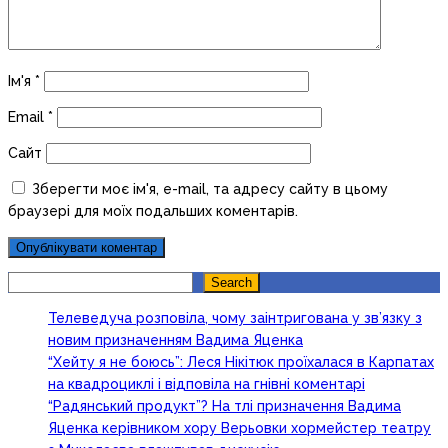
Ім'я
*
Email
*
Сайт
Зберегти моє ім'я, e-mail, та адресу сайту в цьому
браузері для моїх подальших коментарів.
Search
Search
Телеведуча розповіла, чому заінтригована у зв’язку з
новим призначенням Вадима Яценка
“Хейту я не боюсь”: Леся Нікітюк проїхалася в Карпатах
на квадроциклі і відповіла на гнівні коментарі
“Радянський продукт”? На тлі призначення Вадима
Яценка керівником хору Верьовки хормейстер театру