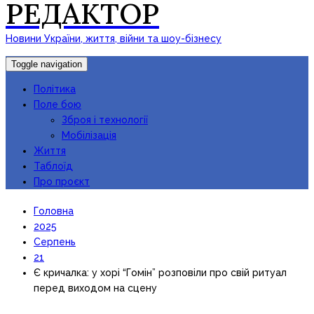
РЕДАКТОР
Новини України, життя, війни та шоу-бізнесу
Toggle navigation
Політика
Поле бою
Зброя і технології
Мобілізація
Життя
Таблоїд
Про проєкт
Головна
2025
Серпень
21
Є кричалка: у хорі “Гомін” розповіли про свій ритуал
перед виходом на сцену