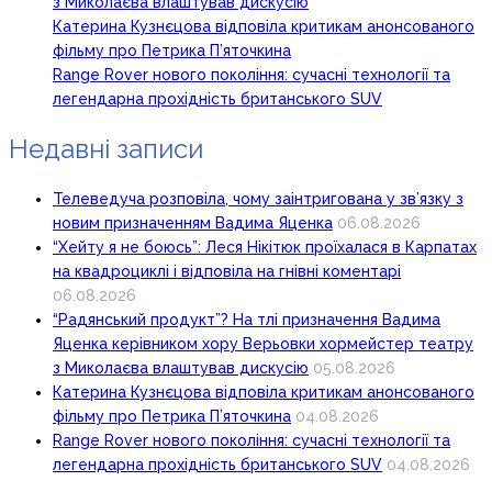
з Миколаєва влаштував дискусію
Катерина Кузнєцова відповіла критикам анонсованого
фільму про Петрика П’яточкина
Range Rover нового покоління: сучасні технології та
легендарна прохідність британського SUV
Недавні записи
Телеведуча розповіла, чому заінтригована у зв’язку з
новим призначенням Вадима Яценка
06.08.2026
“Хейту я не боюсь”: Леся Нікітюк проїхалася в Карпатах
на квадроциклі і відповіла на гнівні коментарі
06.08.2026
“Радянський продукт”? На тлі призначення Вадима
Яценка керівником хору Верьовки хормейстер театру
з Миколаєва влаштував дискусію
05.08.2026
Катерина Кузнєцова відповіла критикам анонсованого
фільму про Петрика П’яточкина
04.08.2026
Range Rover нового покоління: сучасні технології та
легендарна прохідність британського SUV
04.08.2026