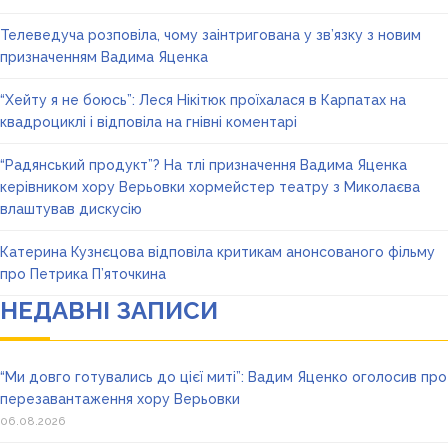
Телеведуча розповіла, чому заінтригована у зв’язку з новим
призначенням Вадима Яценка
“Хейту я не боюсь”: Леся Нікітюк проїхалася в Карпатах на
квадроциклі і відповіла на гнівні коментарі
“Радянський продукт”? На тлі призначення Вадима Яценка
керівником хору Верьовки хормейстер театру з Миколаєва
влаштував дискусію
Катерина Кузнєцова відповіла критикам анонсованого фільму
про Петрика П’яточкина
НЕДАВНІ ЗАПИСИ
“Ми довго готувались до цієї миті”: Вадим Яценко оголосив про
перезавантаження хору Верьовки
06.08.2026