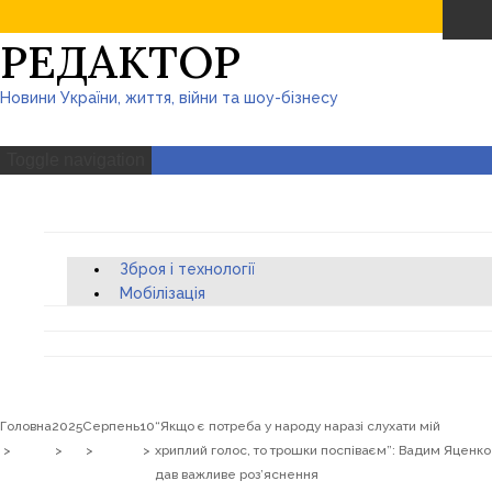
РЕДАКТОР
Новини України, життя, війни та шоу-бізнесу
Toggle navigation
Політика
Поле бою
Зброя і технології
Мобілізація
Життя
Таблоїд
Про проєкт
Головна
2025
Серпень
10
“Якщо є потреба у народу наразі слухати мій
хриплий голос, то трошки поспіваєм”: Вадим Яценко
дав важливе роз’яснення