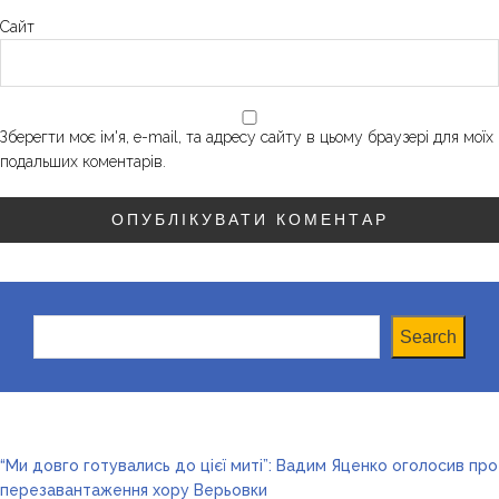
Сайт
Зберегти моє ім'я, e-mail, та адресу сайту в цьому браузері для моїх
подальших коментарів.
Search
Search
“Ми довго готувались до цієї миті”: Вадим Яценко оголосив про
перезавантаження хору Верьовки