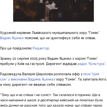
Художній керівник Львівського муніципального хору “Гомін”
Вадим Яценко
пояснив, що не ідентифікує себе як співак.
Про це повідомляє
Редактор
.
Зранку 10 серпня 2025 року Вадим Яценко з хором “Гомін”
прибули у Київ на гастролі. Диригент відвідав
радіо “Культура”
.
Радіоведуча Валерія Широкова розпочала ефір з
пісні “Цей
сон” у виконанні Вадима Яценка
і хору “Гомін”. Та запитала його,
а чому диригент не вважає себе співаком.
“
Тому що я не співак і не соліст. Так склалося історично. Ще в
часи навчання в школі, в десятирічці київській на початках були
якісь думки на рахунок того, що казала мама, що співаю гарно.