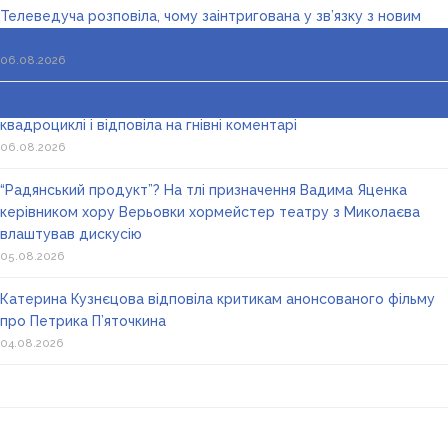
Телеведуча розповіла, чому заінтригована у зв’язку з новим
призначенням Вадима Яценка
06.08.2026
“Хейту я не боюсь”: Леся Нікітюк проїхалася в Карпатах на
квадроциклі і відповіла на гнівні коментарі
06.08.2026
“Радянський продукт”? На тлі призначення Вадима Яценка
керівником хору Верьовки хормейстер театру з Миколаєва
влаштував дискусію
05.08.2026
Катерина Кузнєцова відповіла критикам анонсованого фільму
про Петрика П’яточкина
04.08.2026
Головна
Контакти