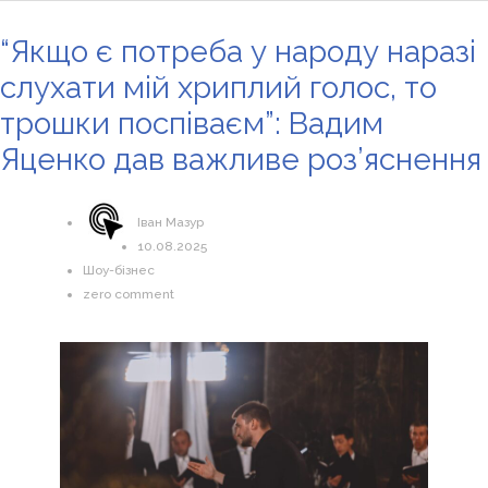
“Якщо є потреба у народу наразі
слухати мій хриплий голос, то
трошки поспіваєм”: Вадим
Яценко дав важливе роз’яснення
Іван Мазур
10.08.2025
Шоу-бізнес
zero comment