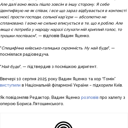
Але далі воно якось пішло зовсім в іншу сторону. Я себе
ідентифікую не як співак, і все що зараз відбувається в контексті
моєї, прости господи, сольної кар’єри — абсолютно не
сплановано. І воно не сильно вписується в те, що я роблю. Але
якщо є потреба у народу наразі слухати мій хриплий голос, то
трошки поспіваєм
“, — відповів Вадим Яценко.
“
Специфічна київсько-галицька скромність. Ну най буде
“, —
посміялася радіоведуча.
“
Най буде
“, — підтвердив з посмішкою диригент.
Ввечері 10 серпня 2025 року Вадим Яценко та хор “Гомін”
виступили
в Національній філармонії України – підкорили Київ.
Як повідомляв Редактор, Вадим Яценко
розповів
про халепу з
оперою Бориса Лятошинського.