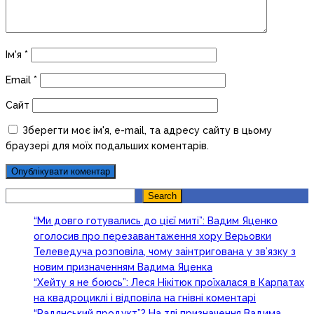
Ім'я
*
Email
*
Сайт
Зберегти моє ім'я, e-mail, та адресу сайту в цьому
браузері для моїх подальших коментарів.
Search
Search
“Ми довго готувались до цієї миті”: Вадим Яценко
оголосив про перезавантаження хору Верьовки
Телеведуча розповіла, чому заінтригована у зв’язку з
новим призначенням Вадима Яценка
“Хейту я не боюсь”: Леся Нікітюк проїхалася в Карпатах
на квадроциклі і відповіла на гнівні коментарі
“Радянський продукт”? На тлі призначення Вадима