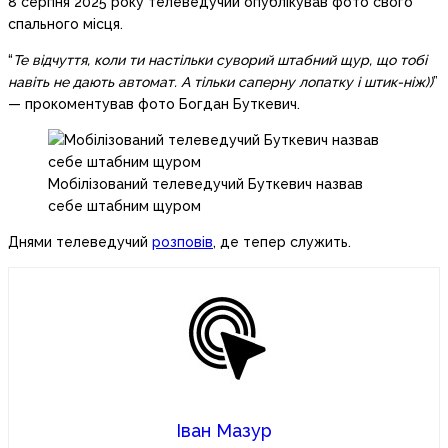
8 серпня 2025 року телеведучий опублікував фото свого
спального місця.
“
Те відчуття, коли ти настільки суворий штабний щур, що тобі
навіть не дають автомат. А тільки саперну лопатку і штик-ніж))
”
— прокоментував фото Богдан Буткевич.
Мобілізований телеведучий Буткевич назвав
себе штабним щуром
Днями телеведучий
розповів
, де тепер служить.
Іван Мазур