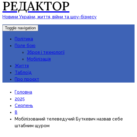
РЕДАКТОР
Новини України, життя, війни та шоу-бізнесу
Toggle navigation
Політика
Поле бою
Зброя і технології
Мобілізація
Життя
Таблоїд
Про проєкт
Головна
2025
Серпень
8
Мобілізований телеведучий Буткевич назвав себе
штабним щуром