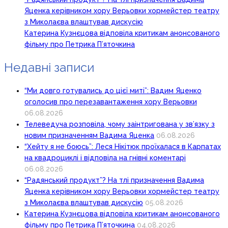
Яценка керівником хору Верьовки хормейстер театру
з Миколаєва влаштував дискусію
Катерина Кузнєцова відповіла критикам анонсованого
фільму про Петрика П’яточкина
Недавні записи
“Ми довго готувались до цієї миті”: Вадим Яценко
оголосив про перезавантаження хору Верьовки
06.08.2026
Телеведуча розповіла, чому заінтригована у зв’язку з
новим призначенням Вадима Яценка
06.08.2026
“Хейту я не боюсь”: Леся Нікітюк проїхалася в Карпатах
на квадроциклі і відповіла на гнівні коментарі
06.08.2026
“Радянський продукт”? На тлі призначення Вадима
Яценка керівником хору Верьовки хормейстер театру
з Миколаєва влаштував дискусію
05.08.2026
Катерина Кузнєцова відповіла критикам анонсованого
фільму про Петрика П’яточкина
04.08.2026