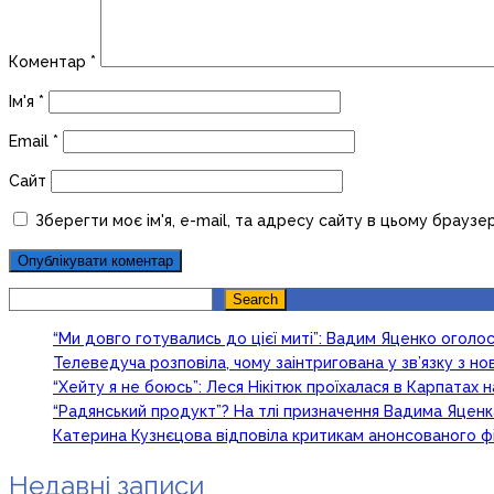
Коментар
*
Ім'я
*
Email
*
Сайт
Зберегти моє ім'я, e-mail, та адресу сайту в цьому браузе
Search
Search
“Ми довго готувались до цієї миті”: Вадим Яценко огол
Телеведуча розповіла, чому заінтригована у зв’язку з 
“Хейту я не боюсь”: Леся Нікітюк проїхалася в Карпатах на
“Радянський продукт”? На тлі призначення Вадима Яцен
Катерина Кузнєцова відповіла критикам анонсованого ф
Недавні записи