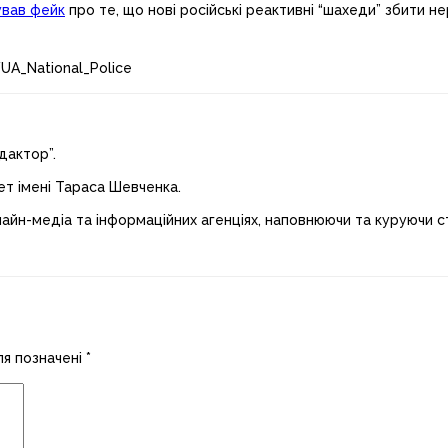
ував фейк
про те, що нові російські реактивні “шахеди” збити н
UA_National_Police
дактор”.
ет імені Тараса Шевченка.
лайн-медіа та інформаційних агенціях, наповнюючи та куруючи ст
ля позначені
*