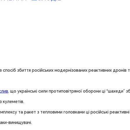
в спосіб збиття російських модернізованих реактивних дронів т
слив
, що українські сили протиповітряної оборони ці “шахеди” з
з кулеметів.
плексу та ракет з тепловими головками ці російські реактивні
таки-винищувачі.