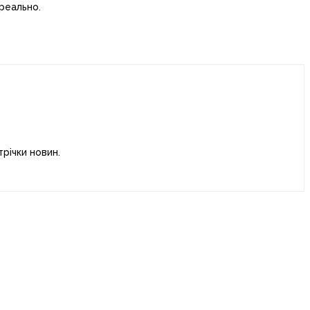
ереально.
річки новин.