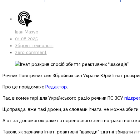
Іван Мазур
01.08.2025
Зброя і технології
zero comment
Речник Повітряних сил Збройних сил України Юрій Ігнат розкри
Про це повідомляє
Редактор
.
Так, в коментарі для Українського радіо речник ПС ЗСУ
підкре
Щоправда, вже такі дрони, за словами Ігната, не можна збити 
А от за допомогою ракет з переносного зенітно-ракетного ком
Також, як зазначив Ігнат, реактивні “шахеди” здатні збивати лі