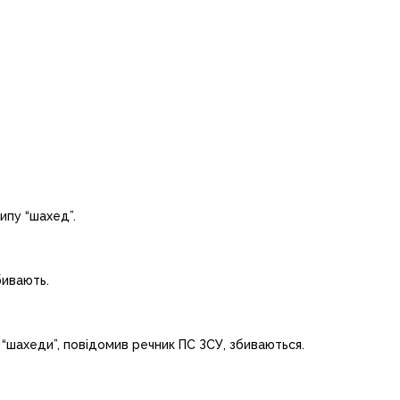
ипу “шахед”.
бивають.
 “шахеди”, повідомив речник ПС ЗСУ, збиваються.