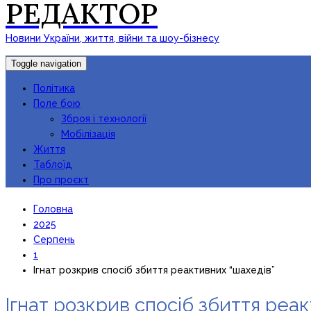
РЕДАКТОР
Новини України, життя, війни та шоу-бізнесу
Toggle navigation
Політика
Поле бою
Зброя і технології
Мобілізація
Життя
Таблоїд
Про проєкт
Головна
2025
Серпень
1
Ігнат розкрив спосіб збиття реактивних “шахедів”
Ігнат розкрив спосіб збиття реа