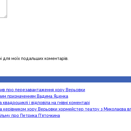
рі для моїх подальших коментарів.
осив про перезавантаження хору Верьовки
новим призначенням Вадима Яценка
 квадроциклі і відповіла на гнівні коментарі
ка керівником хору Верьовки хормейстер театру з Миколаєва в
ільму про Петрика П’яточкина