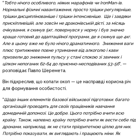
“
Тобто нічого особливого, ніяких марафонів чи IronMan-ів.
Нормальні фізичні навантаження, просто трішки регулярніше,
трішки дисциплінованіше і трішки інтенсивніше. Ще і завдяки
прискіпливішій, але зовсім не драконівській дієті, за місяць
очікування, я скинув 5кг, повернувся у норму і був значно
краще готовий до адаптаційної програми, де я скинув ще 4кг.
Але в цьому вже не було нічого драматичного. Зниження ваги
плюс тритижневе повне утримання від алкоголю і кави
призвели до зниження пульсу у стані спокою зі звичних і
цілком непоганих 62-64 до приємно-несподіваних 53-56
“, —
розповідає Павло Шеремета.
Він підкреслив, що копати окоп — це насправді корисна річ
для формування особистості.
“
Щодо інших елементів базової військової підготовки: багато
організацій проводять для своїх працівників навчання
домедичній допомозі. Це добре. Цього потрібно вчити всю
країну. Також, напевно, країну потрібно вчити як вести себе під
дронами, наприклад, як не стати пріоритетною ціллю для них.
Потрібно показувати, як виглядають і працюють міни. Як