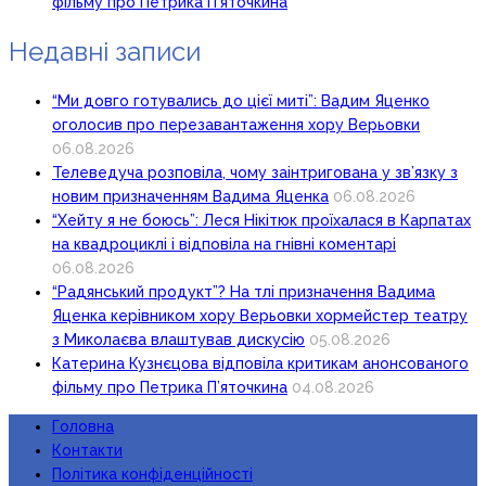
фільму про Петрика П’яточкина
Недавні записи
“Ми довго готувались до цієї миті”: Вадим Яценко
оголосив про перезавантаження хору Верьовки
06.08.2026
Телеведуча розповіла, чому заінтригована у зв’язку з
новим призначенням Вадима Яценка
06.08.2026
“Хейту я не боюсь”: Леся Нікітюк проїхалася в Карпатах
на квадроциклі і відповіла на гнівні коментарі
06.08.2026
“Радянський продукт”? На тлі призначення Вадима
Яценка керівником хору Верьовки хормейстер театру
з Миколаєва влаштував дискусію
05.08.2026
Катерина Кузнєцова відповіла критикам анонсованого
фільму про Петрика П’яточкина
04.08.2026
Головна
Контакти
Політика конфіденційності