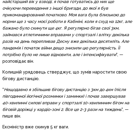
найстарший вік у взводі, я почав готуватись до них ще
очікуючи переведення з іншої бригади, до якої я був
прикомандирований початково. Моя вага була близькою до
норми ще з часу моєї роботи в Кабміні, коли я схуд на 12кг, але
бажано було скинути ще 4кг. Я регулярно бігав свої 3км,
займався атлетичними вправами у спортзалі і влітку декілька
разів на день перепливав Десну вже декілька десятиліть. Але
пандемія і початок війни дещо знизили цю регулярність. Її
потрібно було не лише відновити, але і інтенсифікувати
“, —
розповідає він.
Колишній урядовець стверджує, що зумів наростити свою
бігову дистанцію.
“
Нещодавно я збільшив бігову дистанцію з 3км до 4км (після
півгодинної йогічної розминки і заминки) і почав завершував
40-хвилинні силові вправи у спортзалі 10-хвилинним бігом на
біговій доріжці у кардіо-зоні 2. Все це 2-3 рази на тиждень
“, —
пише він.
Ексміністр вже скинув 5 кг ваги.