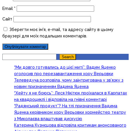
Email
*
Сайт
Зберегти моє ім'я, e-mail, та адресу сайту в цьому
браузері для моїх подальших коментарів.
Search
Search
“Ми довго готувались до цієї миті”: Вадим Яценко
оголосив про перезавантаження хору Верьовки
Телеведуча розповіла, чому заінтригована у зв’язку з
новим призначенням Вадима Яценка
“Хейту я не боюсь”: Леся Нікітюк проїхалася в Карпатах
на квадроциклі і відповіла на гнівні коментарі
“Радянський продукт”? На тлі призначення Вадима
Яценка керівником хору Верьовки хормейстер театру
з Миколаєва влаштував дискусію
Катерина Кузнєцова відповіла критикам анонсованого