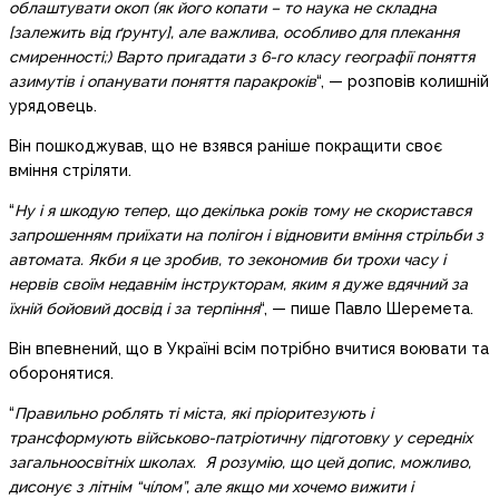
облаштувати окоп (як його копати – то наука не складна
[залежить від ґрунту], але важлива, особливо для плекання
смиренності;) Варто пригадати з 6-го класу географії поняття
азимутів і опанувати поняття паракроків
“, — розповів колишній
урядовець.
Він пошкоджував, що не взявся раніше покращити своє
вміння стріляти.
“
Ну і я шкодую тепер, що декілька років тому не скористався
запрошенням приїхати на полігон і відновити вміння стрільби з
автомата. Якби я це зробив, то зекономив би трохи часу і
нервів своїм недавнім інструкторам, яким я дуже вдячний за
їхній бойовий досвід і за терпіння
“, — пише Павло Шеремета.
Він впевнений, що в Україні всім потрібно вчитися воювати та
оборонятися.
“
Правильно роблять ті міста, які пріоритезують і
трансформують військово-патріотичну підготовку у середніх
загальноосвітніх школах. Я розумію, що цей допис, можливо,
дисонує з літнім “чíлом”, але якщо ми хочемо вижити і