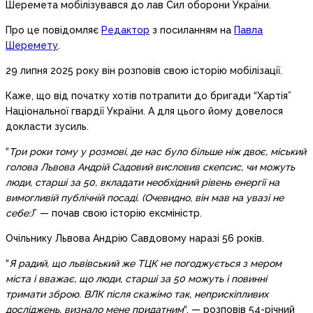
Шеремета мобілізувався до лав Сил оборони України.
Про це повідомляє
Редактор
з посиланням на
Павла
Шеремету
.
29 липня 2025 року він розповів свою історію мобілізації.
Каже, що від початку хотів потрапити до бригади “Хартія”
Національної гвардії України. А для цього йому довелося
докласти зусиль.
“
Три роки тому у розмові, де нас було більше ніж двоє, міський
голова Львова Андрій Садовий висловив скепсис, чи можуть
люди, старші за 50, вкладати необхідний рівень енергії на
вимогливій публічній посаді. (Очевидно, він мав на увазі не
себе:)
” — почав свою історію ексміністр.
Очільнику Львова Андрію Савдовому наразі 56 років.
“
Я радий, що львівський же ТЦК не погоджується з мером
міста і вважає, що люди, старші за 50 можуть і повинні
тримати зброю. ВЛК після скажімо так, неприскіпливих
досліджень, визнало мене придатним
“, — розповів 54-річний