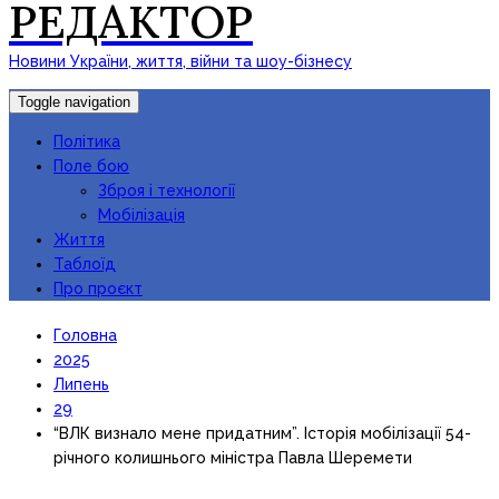
РЕДАКТОР
Новини України, життя, війни та шоу-бізнесу
Toggle navigation
Політика
Поле бою
Зброя і технології
Мобілізація
Життя
Таблоїд
Про проєкт
Головна
2025
Липень
29
“ВЛК визнало мене придатним”. Історія мобілізації 54-
річного колишнього міністра Павла Шеремети