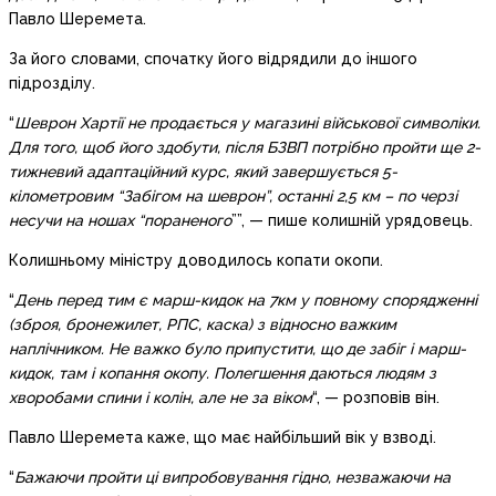
Павло Шеремета.
За його словами, спочатку його відрядили до іншого
підрозділу.
“
Шеврон Хартії не продається у магазині військової символіки.
Для того, щоб його здобути, після БЗВП потрібно пройти ще 2-
тижневий адаптаційний курс, який завершується 5-
кілометровим “Забігом на шеврон”, останні 2,5 км – по черзі
несучи на ношах “пораненого
””, — пише колишній урядовець.
Колишньому міністру доводилось копати окопи.
“
День перед тим є марш-кидок на 7км у повному спорядженні
(зброя, бронежилет, РПС, каска) з відносно важким
наплічником. Не важко було припустити, що де забіг і марш-
кидок, там і копання окопу. Полегшення даються людям з
хворобами спини і колін, але не за віком
“, — розповів він.
Павло Шеремета каже, що має найбільший вік у взводі.
“
Бажаючи пройти ці випробовування гідно, незважаючи на