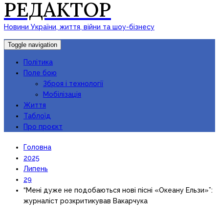
РЕДАКТОР
Новини України, життя, війни та шоу-бізнесу
Toggle navigation
Політика
Поле бою
Зброя і технології
Мобілізація
Життя
Таблоїд
Про проєкт
Головна
2025
Липень
29
“Мені дуже не подобаються нові пісні «Океану Ельзи»”:
журналіст розкритикував Вакарчука