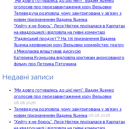
“Ми довго готувались до цієї миті”: Вадим Яценко
оголосив про перезавантаження хору Верьовки
Телеведуча розповіла, чому заінтригована у зв’язку з
новим призначенням Вадима Яценка
“Хейту я не боюсь”: Леся Нікітюк проїхалася в Карпатах
на квадроциклі і відповіла на гнівні коментарі
“Радянський продукт”? На тлі призначення Вадима
Яценка керівником хору Верьовки хормейстер театру
з Миколаєва влаштував дискусію
Катерина Кузнєцова відповіла критикам анонсованого
фільму про Петрика П’яточкина
Недавні записи
“Ми довго готувались до цієї миті”: Вадим Яценко
оголосив про перезавантаження хору Верьовки
06.08.2026
Телеведуча розповіла, чому заінтригована у зв’язку з
новим призначенням Вадима Яценка
06.08.2026
“Хейту я не боюсь”: Леся Нікітюк проїхалася в Карпатах
на квадроциклі і відповіла на гнівні коментарі