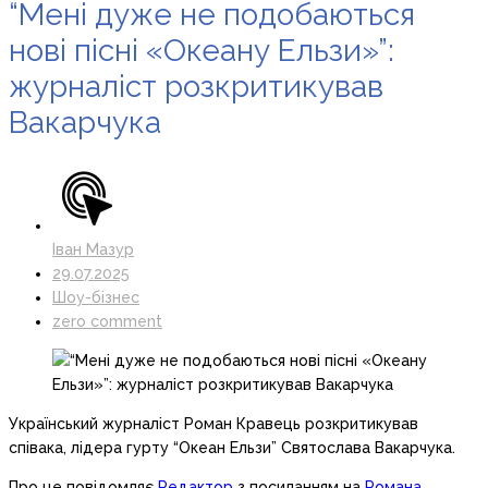
“Мені дуже не подобаються
нові пісні «Океану Ельзи»”:
журналіст розкритикував
Вакарчука
Іван Мазур
29.07.2025
Шоу-бізнес
zero comment
Український журналіст Роман Кравець розкритикував
співака, лідера гурту “Океан Ельзи” Святослава Вакарчука.
Про це повідомляє
Редактор
з посиланням на
Романа