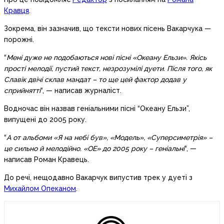
Кравця
.
Зокрема, він зазначив, що тексти нових пісень Вакарчука —
порожні.
“
Мені дуже не подобаються нові пісні «Океану Ельзи». Якісь
прості мелодії, пустий текст, незрозумілі дуети. Після того, як
Славік двічі склав мандат – то ще цей фактор додав у
сприйнятті
“, — написав журналіст.
Водночас він назвав геніальними пісні “Океану Ельзи”,
випущені до 2005 року.
“
А от альбоми «Я на небі був», «Модель», «Суперсиметрія» –
це сильно й мелодійно. «ОЕ» до 2005 року – геніальні
“, —
написав Роман Кравець.
До речі, нещодавно Вакарчук випустив трек у дуеті з
Михайлом Опеканом
.