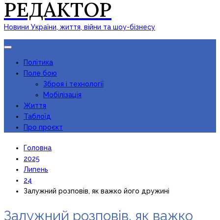
РЕДАКТОР
Новини України, життя, війни та шоу-бізнесу
Toggle
navigation
Політика
Поле бою
Зброя і технології
Мобілізація
Життя
Таблоїд
Про проєкт
Головна
2025
Липень
24
Залужний розповів, як важко його дружині
Залужний розповів, як важко