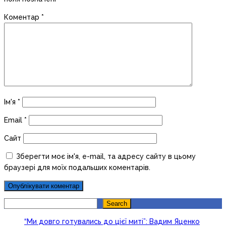
Коментар
*
Ім'я
*
Email
*
Сайт
Зберегти моє ім'я, e-mail, та адресу сайту в цьому
браузері для моїх подальших коментарів.
Search
Search
“Ми довго готувались до цієї миті”: Вадим Яценко