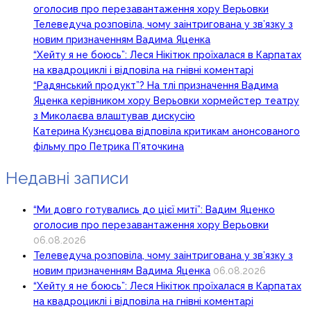
оголосив про перезавантаження хору Верьовки
Телеведуча розповіла, чому заінтригована у зв’язку з
новим призначенням Вадима Яценка
“Хейту я не боюсь”: Леся Нікітюк проїхалася в Карпатах
на квадроциклі і відповіла на гнівні коментарі
“Радянський продукт”? На тлі призначення Вадима
Яценка керівником хору Верьовки хормейстер театру
з Миколаєва влаштував дискусію
Катерина Кузнєцова відповіла критикам анонсованого
фільму про Петрика П’яточкина
Недавні записи
“Ми довго готувались до цієї миті”: Вадим Яценко
оголосив про перезавантаження хору Верьовки
06.08.2026
Телеведуча розповіла, чому заінтригована у зв’язку з
новим призначенням Вадима Яценка
06.08.2026
“Хейту я не боюсь”: Леся Нікітюк проїхалася в Карпатах
на квадроциклі і відповіла на гнівні коментарі