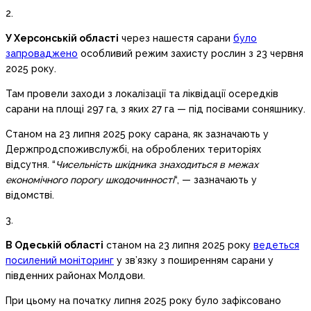
2.
У Херсонській області
через нашестя сарани
було
запроваджено
особливий режим захисту рослин з 23 червня
2025 року.
Там провели заходи з локалізації та ліквідації осередків
сарани на площі 297 га, з яких 27 га — під посівами соняшнику.
Станом на 23 липня 2025 року сарана, як зазначають у
Держпродспоживслужбі, на оброблених територіях
відсутня. “
Чисельність шкідника знаходиться в межах
економічного порогу шкодочинності
“, — зазначають у
відомстві.
3.
В Одеській області
станом на 23 липня 2025 року
ведеться
посилений моніторинг
у зв’язку з поширенням сарани у
південних районах Молдови.
При цьому на початку липня 2025 року було зафіксовано