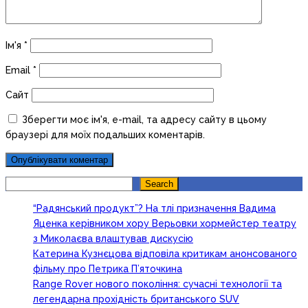
Ім'я
*
Email
*
Сайт
Зберегти моє ім'я, e-mail, та адресу сайту в цьому
браузері для моїх подальших коментарів.
Search
Search
“Радянський продукт”? На тлі призначення Вадима
Яценка керівником хору Верьовки хормейстер театру
з Миколаєва влаштував дискусію
Катерина Кузнєцова відповіла критикам анонсованого
фільму про Петрика П’яточкина
Range Rover нового покоління: сучасні технології та
легендарна прохідність британського SUV