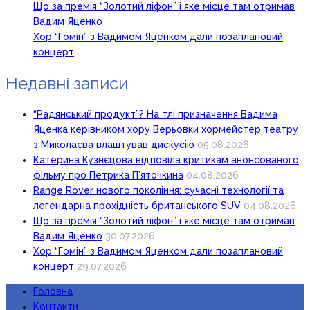
Що за премія “Золотий ліфон” і яке місце там отримав
Вадим Яценко
Хор “Гомін” з Вадимом Яценком дали позаплановий
концерт
Недавні записи
“Радянський продукт”? На тлі призначення Вадима
Яценка керівником хору Верьовки хормейстер театру
з Миколаєва влаштував дискусію
05.08.2026
Катерина Кузнєцова відповіла критикам анонсованого
фільму про Петрика П’яточкина
04.08.2026
Range Rover нового покоління: сучасні технології та
легендарна прохідність британського SUV
04.08.2026
Що за премія “Золотий ліфон” і яке місце там отримав
Вадим Яценко
30.07.2026
Хор “Гомін” з Вадимом Яценком дали позаплановий
концерт
29.07.2026
Головна
Контакти