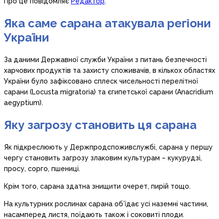
Про це повідомляє
Редактор
.
Яка саме сарана атакувала регіони
України
За даними Державної служби України з питань безпечності
харчових продуктів та захисту споживачів, в кількох областях
України було зафіксовано сплеск чисельності перелітної
сарани (Locusta migratoria) та єгипетської сарани (Anacridium
aegyptium).
Яку загрозу становить ця сарана
Як підкреслюють у Держпродспоживслужбі, сарана у першу
чергу становить загрозу злаковим культурам – кукурудзі,
просу, сорго, пшениці.
Крім того, сарана здатна знищити очерет, пирій тощо.
На культурних рослинах сарана об’їдає усі наземні частини,
насамперед листя, поїдають також і соковиті плоди.