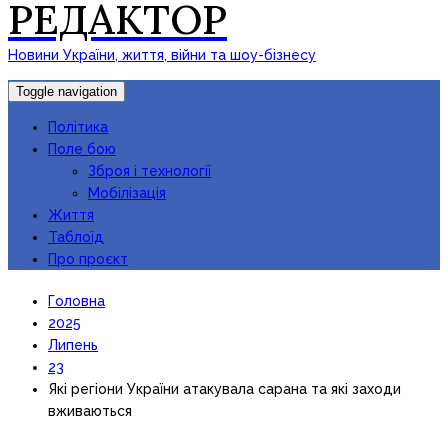
РЕДАКТОР
Новини України, життя, війни та шоу-бізнесу
Toggle navigation
Політика
Поле бою
Зброя і технології
Мобілізація
Життя
Таблоїд
Про проєкт
Головна
2025
Липень
23
Які регіони України атакувала сарана та які заходи
вживаються