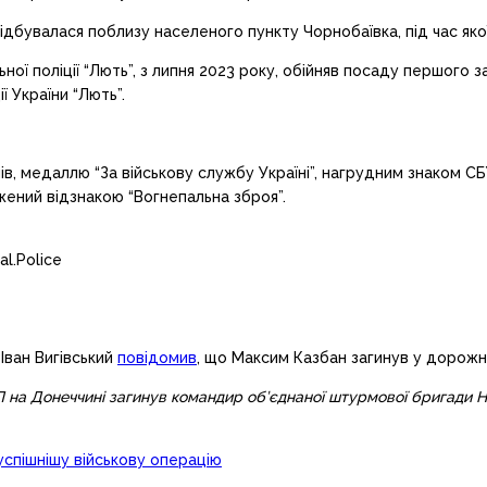
відбувалася поблизу населеного пункту Чорнобаївка, під час якої
ої поліції “Лють”, з липня 2023 року, обійняв посаду першого 
 України “Лють”.
ів, медаллю “За військову службу Україні”, нагрудним знаком С
жений відзнакою “Вогнепальна зброя”.
l.Police
 Іван Вигівський
повідомив
, що Максим Казбан загинув у дорожнь
П на Донеччині загинув командир об’єднаної штурмової бригади На
спішнішу військову операцію