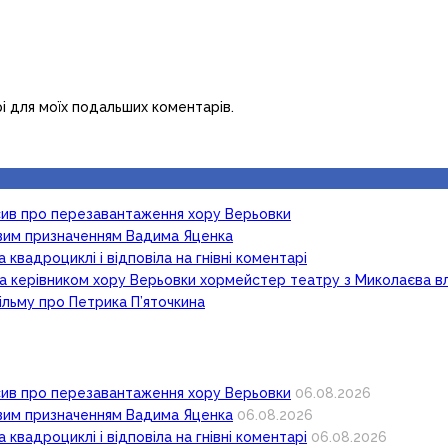
рі для моїх подальших коментарів.
осив про перезавантаження хору Верьовки
новим призначенням Вадима Яценка
 квадроциклі і відповіла на гнівні коментарі
ка керівником хору Верьовки хормейстер театру з Миколаєва в
ільму про Петрика П’яточкина
осив про перезавантаження хору Верьовки
06.08.2026
новим призначенням Вадима Яценка
06.08.2026
 квадроциклі і відповіла на гнівні коментарі
06.08.2026