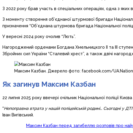
З 2022 року брав участь в спеціальних операціях, одна з яких 
З моменту створення об’єднаної штурмової бригади Національн
призначення “Об’єднана штурмова бригада Національної поліції
У вересні 2024 року очолив “Лють”.
Нагороджений орденами Богдана Хмельницкого ІІ та ІІІ ступен
Збройних сил України “Сталевий хрест”, а також двічі нагород
Максим Казбан. Джерело фото: facebook.com/UA.Nationa
Як загинув Максим Казбан
22 липня 2025 року ввечері очільник Національної поліції Києва
“
Непоправна втрата у нашій поліцейській родині… Сьогодні у ДТ
Іван Вигівський.
Максим Казбан перед загибеллю розповів про найу