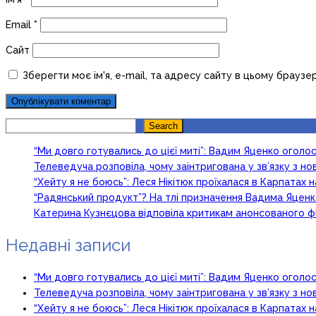
Email
*
Сайт
Зберегти моє ім'я, e-mail, та адресу сайту в цьому браузе
Search
Search
“Ми довго готувались до цієї миті”: Вадим Яценко огол
Телеведуча розповіла, чому заінтригована у зв’язку з 
“Хейту я не боюсь”: Леся Нікітюк проїхалася в Карпатах на
“Радянський продукт”? На тлі призначення Вадима Яцен
Катерина Кузнєцова відповіла критикам анонсованого ф
Недавні записи
“Ми довго готувались до цієї миті”: Вадим Яценко огол
Телеведуча розповіла, чому заінтригована у зв’язку з 
“Хейту я не боюсь”: Леся Нікітюк проїхалася в Карпатах на