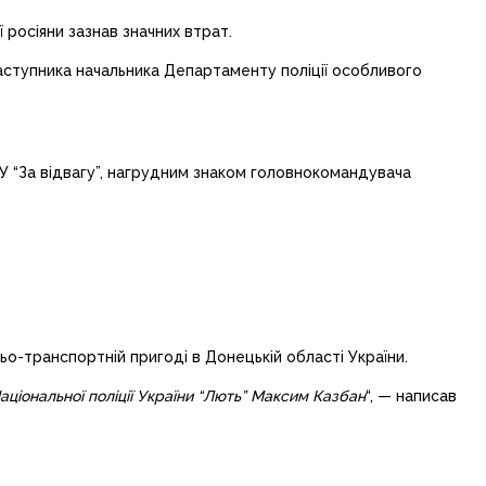
 росіяни зазнав значних втрат.
заступника начальника Департаменту поліції особливого
БУ “За відвагу”, нагрудним знаком головнокомандувача
о-транспортній пригоді в Донецькій області України.
ціональної поліції України “Лють” Максим Казбан
“, — написав