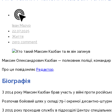
Іван Мазур
22.07.2025
Життя
zero comment
Максим Олександрович Казбан — полковник поліції, командир ш
Про це повідомляє
Редактор
.
Біографія
З 2014 року Максим Казбан брав участь у війні проти російськ
Розпочав бойовий шлях у складі 79-ї окремої десантно-штурмо
З 2015 року проходив службу в підрозділі Центру спеціальних