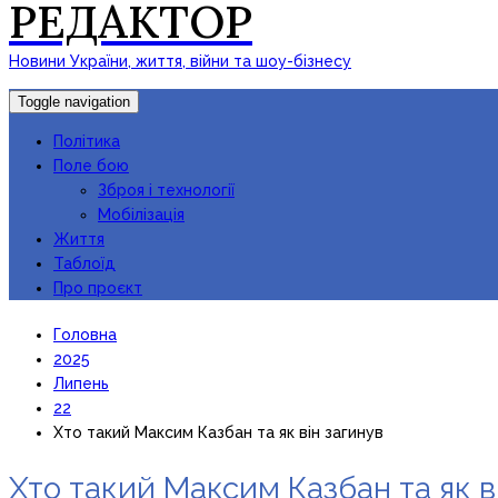
РЕДАКТОР
Новини України, життя, війни та шоу-бізнесу
Toggle navigation
Політика
Поле бою
Зброя і технології
Мобілізація
Життя
Таблоїд
Про проєкт
Головна
2025
Липень
22
Хто такий Максим Казбан та як він загинув
Хто такий Максим Казбан та як в