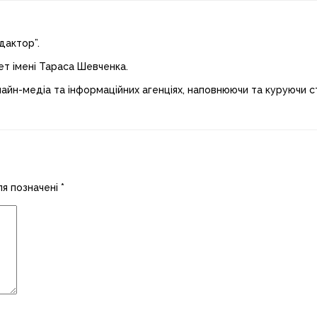
дактор”.
ет імені Тараса Шевченка.
лайн-медіа та інформаційних агенціях, наповнюючи та куруючи ст
ля позначені
*