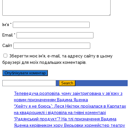
Ім'я
*
Email
*
Сайт
Зберегти моє ім'я, e-mail, та адресу сайту в цьому
браузері для моїх подальших коментарів.
Search
Search
Телеведуча розповіла, чому заінтригована у зв’язку з
новим призначенням Вадима Яценка
“Хейту я не боюсь”: Леся Нікітюк проїхалася в Карпатах
на квадроциклі і відповіла на гнівні коментарі
“Радянський продукт”? На тлі призначення Вадима
Яценка керівником хору Верьовки хормейстер театру