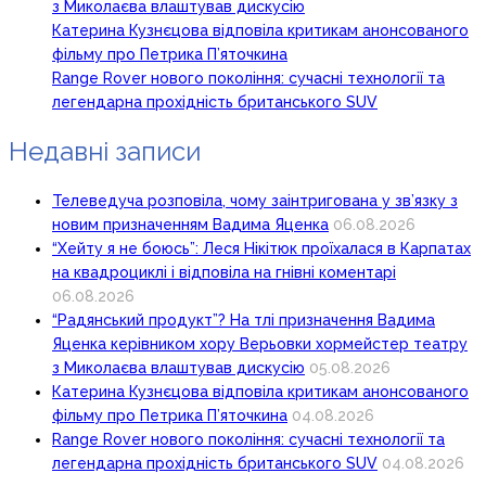
з Миколаєва влаштував дискусію
Катерина Кузнєцова відповіла критикам анонсованого
фільму про Петрика П’яточкина
Range Rover нового покоління: сучасні технології та
легендарна прохідність британського SUV
Недавні записи
Телеведуча розповіла, чому заінтригована у зв’язку з
новим призначенням Вадима Яценка
06.08.2026
“Хейту я не боюсь”: Леся Нікітюк проїхалася в Карпатах
на квадроциклі і відповіла на гнівні коментарі
06.08.2026
“Радянський продукт”? На тлі призначення Вадима
Яценка керівником хору Верьовки хормейстер театру
з Миколаєва влаштував дискусію
05.08.2026
Катерина Кузнєцова відповіла критикам анонсованого
фільму про Петрика П’яточкина
04.08.2026
Range Rover нового покоління: сучасні технології та
легендарна прохідність британського SUV
04.08.2026