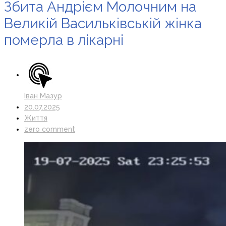
Збита Андрієм Молочним на
Великій Васильківській жінка
померла в лікарні
Іван Мазур
20.07.2025
Життя
zero comment