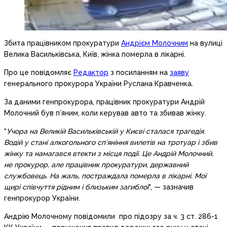
Збита працівником прокуратури
Андрієм Молочним
на вулиці
Велика Васильківська, Київ, жінка померла в лікарні.
Про це повідомляє
Редактор
з посиланням на
заяву
генерального прокурора України Руслана Кравченка.
За даними генпрокурора, працівник прокуратури Андрій
Молочний був п’яним, коли керував авто та збивав жінку.
“
Учора на Великій Васильківській у Києві сталася трагедія.
Водій у стані алкогольного сп’яніння вилетів на тротуар і збив
жінку та намагався втекти з місця події. Це Андрій Молочний,
не прокурор, але працівник прокуратури, державний
службовець. На жаль, постраждала померла в лікарні. Мої
щирі співчуття рідним і близьким загиблої
“, — зазначив
генпрокурор України.
Андрію Молочному повідомили про підозру за ч. 3 ст. 286-1