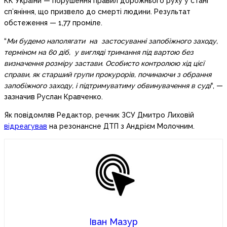
КК України — порушення правил дорожнього руху у стані
сп’яніння, що призвело до смерті людини. Результат
обстеження — 1,77 проміле.
“
Ми будемо наполягати на застосуванні запобіжного заходу,
терміном на 60 діб, у вигляді тримання під вартою без
визначення розміру застави. Особисто контролюю хід цієї
справи, як старший групи прокурорів, починаючи з обрання
запобіжного заходу, і підтримуватиму обвинувачення в суді
“, —
зазначив Руслан Кравченко.
Як повідомляв Редактор, речник ЗСУ Дмитро Лиховій
відреагував
на резонансне ДТП з Андрієм Молочним.
Іван Мазур