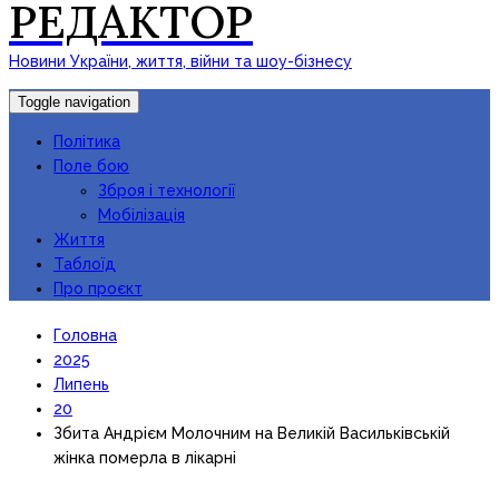
РЕДАКТОР
Новини України, життя, війни та шоу-бізнесу
Toggle navigation
Політика
Поле бою
Зброя і технології
Мобілізація
Життя
Таблоїд
Про проєкт
Головна
2025
Липень
20
Збита Андрієм Молочним на Великій Васильківській
жінка померла в лікарні