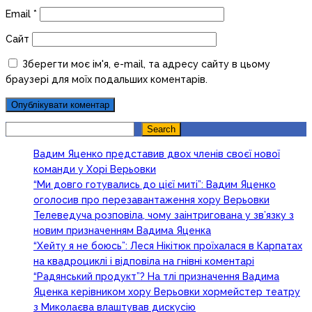
Email
*
Сайт
Зберегти моє ім'я, e-mail, та адресу сайту в цьому
браузері для моїх подальших коментарів.
Search
Search
Вадим Яценко представив двох членів своєї нової
команди у Хорі Верьовки
“Ми довго готувались до цієї миті”: Вадим Яценко
оголосив про перезавантаження хору Верьовки
Телеведуча розповіла, чому заінтригована у зв’язку з
новим призначенням Вадима Яценка
“Хейту я не боюсь”: Леся Нікітюк проїхалася в Карпатах
на квадроциклі і відповіла на гнівні коментарі
“Радянський продукт”? На тлі призначення Вадима
Яценка керівником хору Верьовки хормейстер театру
з Миколаєва влаштував дискусію