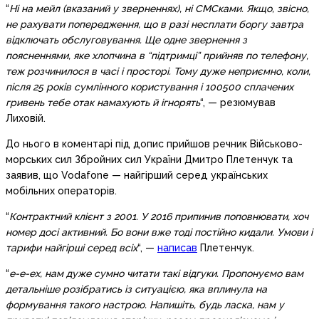
“
Ні на мейл (вказаний у зверненнях), ні СМСками. Якщо, звісно,
не рахувати попередження, що в разі несплати боргу завтра
відключать обслуговування. Ще одне звернення з
поясненнями, яке хлопчина в “підтримці” прийняв по телефону,
теж розчинилося в часі і просторі. Тому дуже неприємно, коли,
після 25 років сумлінного користування і 100500 сплачених
гривень тебе отак намахують й ігнорять
“, — резюмував
Лиховій.
До нього в коментарі під допис прийшов речник Військово-
морських сил Збройних сил України Дмитро Плетенчук та
заявив, що Vodafone — найгірший серед українських
мобільних операторів.
“
Контрактний клієнт з 2001. У 2016 припинив поповнювати, хоч
номер досі активний. Бо вони вже тоді постійно кидали. Умови і
тарифи найгірші серед всіх
“, —
написав
Плетенчук.
“
е-е-ех, нам дуже сумно читати такі відгуки. Пропонуємо вам
детальніше розібратись із ситуацією, яка вплинула на
формування такого настрою. Напишіть, будь ласка, нам у