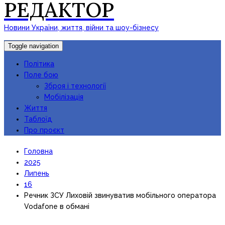
РЕДАКТОР
Новини України, життя, війни та шоу-бізнесу
Toggle navigation
Політика
Поле бою
Зброя і технології
Мобілізація
Життя
Таблоїд
Про проєкт
Головна
2025
Липень
16
Речник ЗСУ Лиховій звинуватив мобільного оператора
Vodafone в обмані