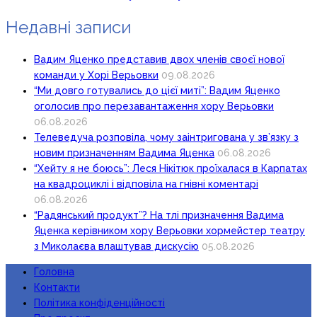
Недавні записи
Вадим Яценко представив двох членів своєї нової
команди у Хорі Верьовки
09.08.2026
“Ми довго готувались до цієї миті”: Вадим Яценко
оголосив про перезавантаження хору Верьовки
06.08.2026
Телеведуча розповіла, чому заінтригована у зв’язку з
новим призначенням Вадима Яценка
06.08.2026
“Хейту я не боюсь”: Леся Нікітюк проїхалася в Карпатах
на квадроциклі і відповіла на гнівні коментарі
06.08.2026
“Радянський продукт”? На тлі призначення Вадима
Яценка керівником хору Верьовки хормейстер театру
з Миколаєва влаштував дискусію
05.08.2026
Головна
Контакти
Політика конфіденційності