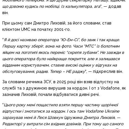
мобільного телефона. Я ще дурив секретарку Наташу, вдаючи,
що дзвоню кудись по мобілці. Із калькулятора, ага
“, — додав
він.
При цьому сам Дмитро Лиховій, за його словами, став
клієнтом UMC на початку 2001-го.
“
Я й досі називаю оператора “Ю-Ем-Сі”, бо звик і так краще.
Першу картку зберіг, вона на фото. Часи “МТС” із болотним
яйцем на логотипі якось переніс “скрепя зубами”. Не завжди в
цього оператора було найкраще покриття, але я залишався
відданим користувачем, ставив високі оцінки у відгуках на
обслуговування, радив. Тепер – НЕ раджу
“, — підкреслив він.
За словами речника ЗСУ, в 2025 році він взяв відпустку на
службі та з дружиною вирушив за кордон. І от з Vodafone, як
зазначив Лиховій, почали відбуватися дивні речі.
“
Цього року мені пощастило взяти першу частину щорічної
відпустки і змотатися за кордон. І ось там Vodafone Ukraine
зарахував мені й Леся Шовкун (дружина Дмитра Лиховія, —
Редактор) у витрати сім вхідних дзвінків. При тому що самого