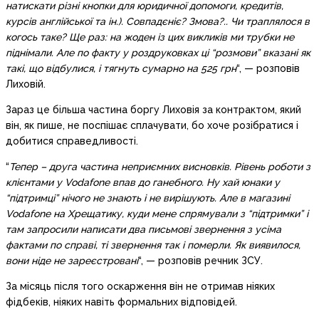
натискати різні кнопки для юридичної допомоги, кредитів,
курсів англійської та ін.). Совпадєніє? Змова?.. Чи траплялося в
когось таке? Ще раз: на жоден із цих викликів ми трубки не
піднімали. Але по факту у роздруковках ці “розмови” вказані як
такі, що відбулися, і тягнуть сумарно на 525 грн
“, — розповів
Лиховій.
Зараз це більша частина боргу Лиховія за контрактом, який
він, як пише, не поспішає сплачувати, бо хоче розібратися і
добитися справедливості.
“
Тепер – друга частина неприємних висновків. Рівень роботи з
клієнтами у Vodafone впав до ганебного. Ну хай юнаки у
“підтримці” нічого не знають і не вирішують. Але в магазині
Vodafone на Хрещатику, куди мене спрямували з “підтримки” і
там запросили написати два письмові звернення з усіма
фактами по справі, ті звернення так і померли. Як виявилося,
вони ніде не зареєстровані
“, — розповів речник ЗСУ.
За місяць після того оскарження він не отримав ніяких
фідбеків, ніяких навіть формальних відповідей.