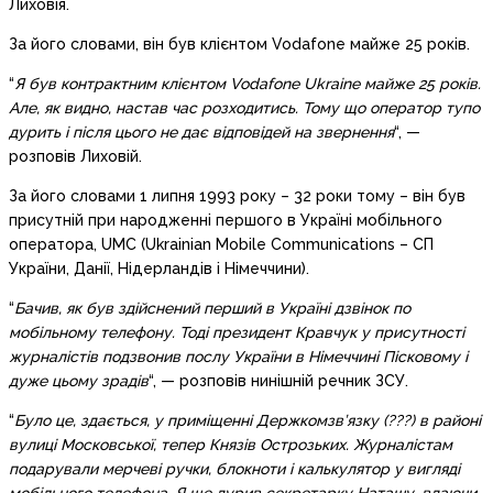
Лиховія.
За його словами, він був клієнтом Vodafone майже 25 років.
“
Я був контрактним клієнтом Vodafone Ukraine майже 25 років.
Але, як видно, настав час розходитись. Тому що оператор тупо
дурить і після цього не дає відповідей на звернення
“, —
розповів Лиховій.
За його словами 1 липня 1993 року – 32 роки тому – він був
присутній при народженні першого в Україні мобільного
оператора, UMC (Ukrainian Mobile Communications – СП
України, Данії, Нідерландів і Німеччини).
“
Бачив, як був здійснений перший в Україні дзвінок по
мобільному телефону. Тоді президент Кравчук у присутності
журналістів подзвонив послу України в Німеччині Пісковому і
дуже цьому зрадів
“, — розповів нинішній речник ЗСУ.
“
Було це, здається, у приміщенні Держкомзв’язку (???) в районі
вулиці Московської, тепер Князів Острозьких. Журналістам
подарували мерчеві ручки, блокноти і калькулятор у вигляді