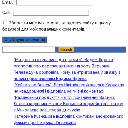
Email
*
Сайт
Зберегти моє ім'я, e-mail, та адресу сайту в цьому
браузері для моїх подальших коментарів.
Search
Search
“Ми довго готувались до цієї миті”: Вадим Яценко
оголосив про перезавантаження хору Верьовки
Телеведуча розповіла, чому заінтригована у зв’язку з
новим призначенням Вадима Яценка
“Хейту я не боюсь”: Леся Нікітюк проїхалася в Карпатах
на квадроциклі і відповіла на гнівні коментарі
“Радянський продукт”? На тлі призначення Вадима
Яценка керівником хору Верьовки хормейстер театру
з Миколаєва влаштував дискусію
Катерина Кузнєцова відповіла критикам анонсованого
фільму про Петрика П’яточкина