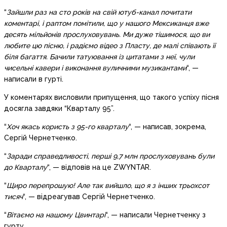
“
Зайшли раз на сто років на свій ютуб-канал почитати
коментарі, і раптом помітили, що у нашого Мексиканця вже
десять мільйонів прослуховувань
.
Ми дуже тішимося, що ви
любите цю пісню, і радіємо відео з Пласту, де малі співають її
біля багаття
.
Бачили татуювання із цитатами з неї, чули
чисельні кавери і виконання вуличними музикантами
“, —
написали в гурті.
У коментарях висловили припущення, що такого успіху пісня
досягла завдяки “Кварталу 95”.
“
Хоч якась користь з 95-го кварталу
“, — написав, зокрема,
Сергій Чернетченко.
“
Заради справедливості, перші 9,7 млн прослуховувань були
до Кварталу
“, — відповів на це ZWYNTAR.
“
Щиро перепрошую! Але так вийшло, що я з інших трьохсот
тисяч
“, — відреагував Сергій Чернетченко.
“
Вітаємо на нашому Цвинтарі
“, — написали Чернетченку з
гурту.