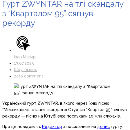
Гурт ZWYNTAR на тлі скандалу
з “Кварталом 95” сягнув
рекорду
Іван Мазур
13.07.2025
Шоу-бізнес
zero comment
Український гурт ZWYNTAR, в якого через їхню пісню
“Мексиканець стався скандал зі Студією “Квартал 95”, сягнув
рекорду — пісню на Ютубі вже послухали 10 млн слухачів.
Про це повідомляє
Редактор
з посиланням на
допис
гурту.