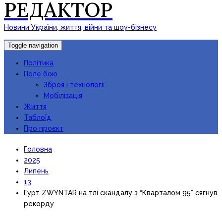
РЕДАКТОР
Новини України, життя, війни та шоу-бізнесу
Toggle navigation
Політика
Поле бою
Зброя і технології
Мобілізація
Життя
Таблоїд
Про проєкт
Головна
2025
Липень
13
Гурт ZWYNTAR на тлі скандалу з “Кварталом 95” сягнув
рекорду