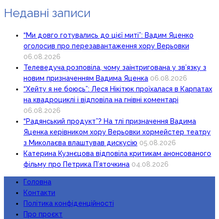
Недавні записи
“Ми довго готувались до цієї миті”: Вадим Яценко
оголосив про перезавантаження хору Верьовки
06.08.2026
Телеведуча розповіла, чому заінтригована у зв’язку з
новим призначенням Вадима Яценка
06.08.2026
“Хейту я не боюсь”: Леся Нікітюк проїхалася в Карпатах
на квадроциклі і відповіла на гнівні коментарі
06.08.2026
“Радянський продукт”? На тлі призначення Вадима
Яценка керівником хору Верьовки хормейстер театру
з Миколаєва влаштував дискусію
05.08.2026
Катерина Кузнєцова відповіла критикам анонсованого
фільму про Петрика П’яточкина
04.08.2026
Головна
Контакти
Політика конфіденційності
Про проєкт