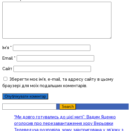
Ім'я
*
Email
*
Сайт
Зберегти моє ім'я, e-mail, та адресу сайту в цьому
браузері для моїх подальших коментарів.
Search
Search
“Ми довго готувались до цієї миті”: Вадим Яценко
оголосив про перезавантаження хору Верьовки
Телеведуча розповіла, чому заінтригована у зв’язку з