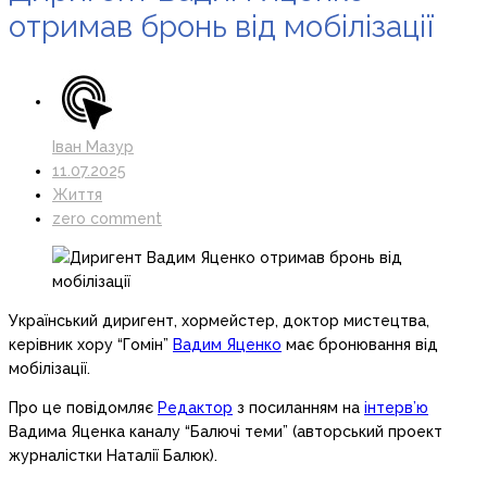
отримав бронь від мобілізації
Іван Мазур
11.07.2025
Життя
zero comment
Український диригент, хормейстер, доктор мистецтва,
керівник хору “Гомін”
Вадим Яценко
має бронювання від
мобілізації.
Про це повідомляє
Редактор
з посиланням на
інтерв’ю
Вадима Яценка каналу “Балючі теми” (авторський проект
журналістки Наталії Балюк).