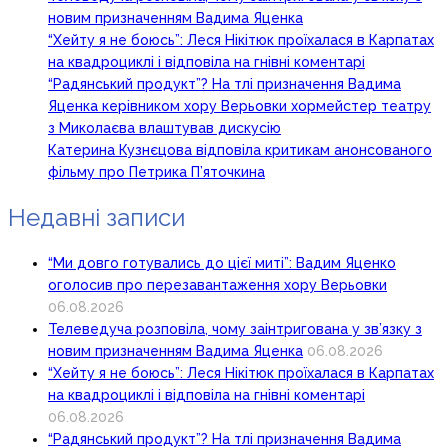
новим призначенням Вадима Яценка
“Хейту я не боюсь”: Леся Нікітюк проїхалася в Карпатах
на квадроциклі і відповіла на гнівні коментарі
“Радянський продукт”? На тлі призначення Вадима
Яценка керівником хору Верьовки хормейстер театру
з Миколаєва влаштував дискусію
Катерина Кузнєцова відповіла критикам анонсованого
фільму про Петрика П’яточкина
Недавні записи
“Ми довго готувались до цієї миті”: Вадим Яценко
оголосив про перезавантаження хору Верьовки
06.08.2026
Телеведуча розповіла, чому заінтригована у зв’язку з
новим призначенням Вадима Яценка
06.08.2026
“Хейту я не боюсь”: Леся Нікітюк проїхалася в Карпатах
на квадроциклі і відповіла на гнівні коментарі
06.08.2026
“Радянський продукт”? На тлі призначення Вадима