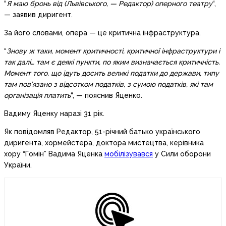
“
Я маю бронь від (Львівського, — Редактор) оперного театру
“,
— заявив диригент.
За його словами, опера — це критична інфраструктура.
“
Знову ж таки, момент критичності, критичної інфраструктури і
так далі… там є деякі пункти, по яким визначається критичність.
Момент того, що ідуть досить великі податки до держави, типу
там пов’язано з відсотком податків, з сумою податків, які там
організація платить
“, — пояснив Яценко.
Вадиму Яценку наразі 31 рік.
Як повідомляв Редактор, 51-річний батько українського
диригента, хормейстера, доктора мистецтва, керівника
хору “Гомін” Вадима Яценка
мобілізувався
у Сили оборони
України.