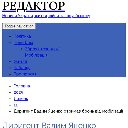
РЕДАКТОР
Новини України, життя, війни та шоу-бізнесу
Toggle navigation
Політика
Поле бою
Зброя і технології
Мобілізація
Життя
Таблоїд
Про проєкт
Головна
2025
Липень
11
Диригент Вадим Яценко отримав бронь від мобілізації
Диригент Вадим Яценко