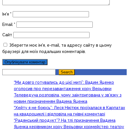
Ім'я
*
Email
*
Сайт
Зберегти моє ім'я, e-mail, та адресу сайту в цьому
браузері для моїх подальших коментарів.
Search
Search
“Ми довго готувались до цієї миті”: Вадим Яценко
оголосив про перезавантаження хору Верьовки
Телеведуча розповіла, чому заінтригована у зв’язку з
новим призначенням Вадима Яценка
“Хейту я не боюсь”: Леся Нікітюк проїхалася в Карпатах
на квадроциклі і відповіла на гнівні коментарі
“Радянський продукт”? На тлі призначення Вадима
Яценка керівником хору Верьовки хормейстер театру