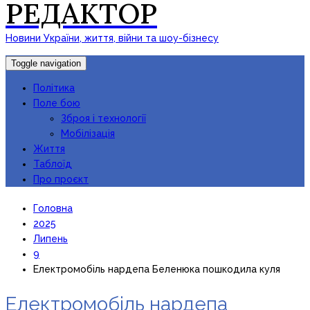
РЕДАКТОР
Новини України, життя, війни та шоу-бізнесу
Toggle navigation
Політика
Поле бою
Зброя і технології
Мобілізація
Життя
Таблоїд
Про проєкт
Головна
2025
Липень
9
Електромобіль нардепа Беленюка пошкодила куля
Електромобіль нардепа