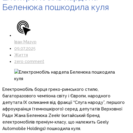
Беленюка пошкодила куля
Іван Мазур
09.07.2025
Життя
zero comment
Електромобіль борця греко-римського стилю,
багаторазового чемпіона світу і Європи, народного
депутата IX скликання від фракції “Слуга народу”, першого
афроукраїнця (темношкірого) серед депутатів Верховної
Ради Жана Беленюка Zeekr (китайський бренд
електромобілів преміум-класу, що належить Geely
Automobile Holdings) пошкодила куля.