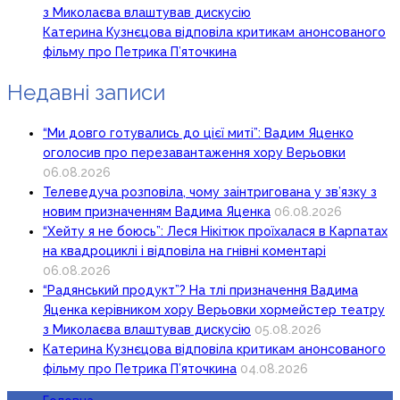
з Миколаєва влаштував дискусію
Катерина Кузнєцова відповіла критикам анонсованого
фільму про Петрика П’яточкина
Недавні записи
“Ми довго готувались до цієї миті”: Вадим Яценко
оголосив про перезавантаження хору Верьовки
06.08.2026
Телеведуча розповіла, чому заінтригована у зв’язку з
новим призначенням Вадима Яценка
06.08.2026
“Хейту я не боюсь”: Леся Нікітюк проїхалася в Карпатах
на квадроциклі і відповіла на гнівні коментарі
06.08.2026
“Радянський продукт”? На тлі призначення Вадима
Яценка керівником хору Верьовки хормейстер театру
з Миколаєва влаштував дискусію
05.08.2026
Катерина Кузнєцова відповіла критикам анонсованого
фільму про Петрика П’яточкина
04.08.2026