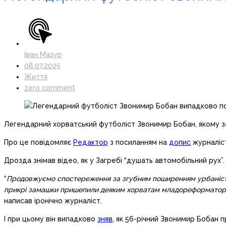
Іван Мазур
08.07.2025
Життя
zero comment
Легендарний хорватський футболіст Звонимир Бобан, якому зар
Про це повідомляє
Редактор
з посиланням на
допис
журналіс
Дрозда знімав відео, як у Загребі “душать автомобільний рух”.
“
Продовжуємо спостереження за згубним поширенням урбаністичн
прикрі замашки пришепили деяким хорватам младореформатори С
написав іронічно журналіст.
І при цьому він випадково
зняв
, як 56-річний Звонимир Бобан 