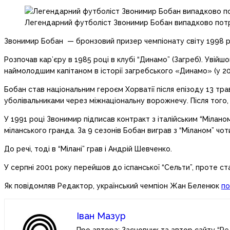
Легендарний футболіст Звонимир Бобан випадково потра
Звонимир Бобан — бронзовий призер чемпіонату світу 1998 
Розпочав кар’єру в 1985 році в клубі “Динамо” (Загреб). Увійшо
наймолодшим капітаном в історії загребського «Динамо» (у 20
Бобан став національним героєм Хорватії після епізоду 13 тр
уболівальниками через міжнаціональну ворожнечу. Після того, 
У 1991 році Звонимир підписав контракт з італійським “Мілано
міланського гранда. За 9 сезонів Бобан виграв з “Міланом” чот
До речі, тоді в “Мілані” грав і Андрій Шевченко.
У серпні 2001 року перейшов до іспанської “Сельти”, проте ст
Як повідомляв Редактор, український чемпіон Жан Беленюк
по
Іван Мазур