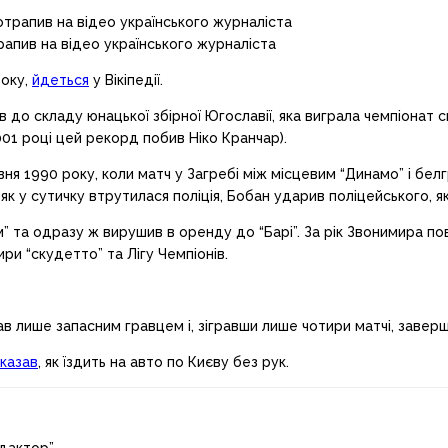
пив на відео українського журналіста
року,
йдеться
у Вікіпедії.
в до складу юнацької збірної Югославії, яка виграла чемпіонат св
01 році цей рекорд побив Ніко Кранчар).
авня 1990 року, коли матч у Загребі між місцевим “Динамо” і б
як у сутичку втрутилася поліція, Бобан ударив поліцейського, 
м” та одразу ж вирушив в оренду до “Барі”. За рік Звонимира по
ири “скудетто” та Лігу Чемпіонів.
ав лише запасним гравцем і, зігравши лише чотири матчі, заверш
казав
, як їздить на авто по Києву без рук.