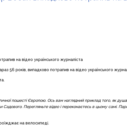
аз 56 років, випадково потрапив на відео українського журнал
та.
ої пошесті Європою. Ось вам наглядний приклад того, як душать 
адового. Перегляньте відео і переконаєтесь в цьому самі. Парк
проїжджає на велосипеді.