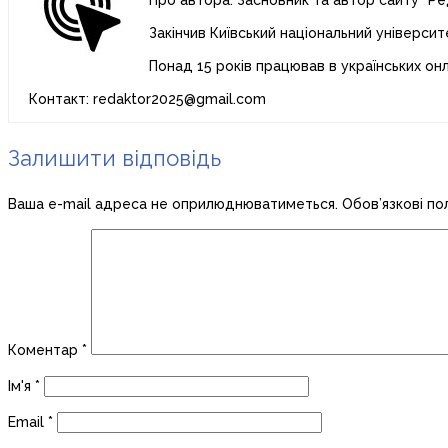
Про автора: Засновник та автор сайту “Ре
Закінчив Київський національний університ
Понад 15 років працював в українських он
Контакт: redaktor2025@gmail.com
Залишити відповідь
Ваша e-mail адреса не оприлюднюватиметься.
Обов’язкові по
Коментар
*
Ім'я
*
Email
*