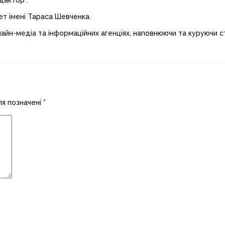
дактор”.
ет імені Тараса Шевченка.
лайн-медіа та інформаційних агенціях, наповнюючи та куруючи ст
ля позначені
*