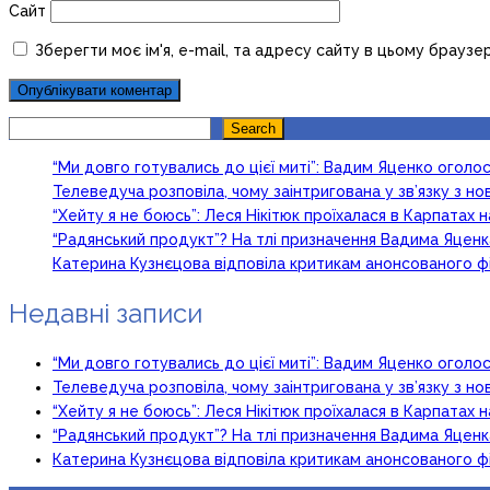
Сайт
Зберегти моє ім'я, e-mail, та адресу сайту в цьому браузе
Search
Search
“Ми довго готувались до цієї миті”: Вадим Яценко огол
Телеведуча розповіла, чому заінтригована у зв’язку з 
“Хейту я не боюсь”: Леся Нікітюк проїхалася в Карпатах на
“Радянський продукт”? На тлі призначення Вадима Яцен
Катерина Кузнєцова відповіла критикам анонсованого ф
Недавні записи
“Ми довго готувались до цієї миті”: Вадим Яценко огол
Телеведуча розповіла, чому заінтригована у зв’язку з 
“Хейту я не боюсь”: Леся Нікітюк проїхалася в Карпатах на
“Радянський продукт”? На тлі призначення Вадима Яцен
Катерина Кузнєцова відповіла критикам анонсованого ф