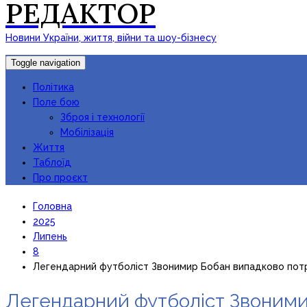
РЕДАКТОР
Новини України, життя, війни та шоу-бізнесу
Toggle navigation
Політика
Поле бою
Зброя і технології
Мобілізація
Життя
Таблоїд
Про проєкт
Головна
2025
Липень
8
Легендарний футболіст Звонимир Бобан випадково потра
Легендарний футболіст Звонимир