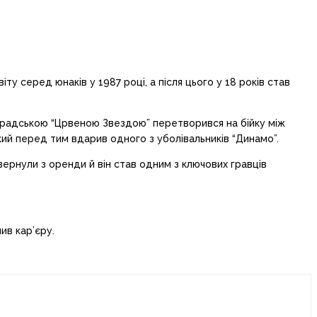
іту серед юнаків у 1987 році, а після цього у 18 років став
елградською “Црвеною Звездою” перетворився на бійку між
який перед тим вдарив одного з уболівальників “Динамо”.
вернули з оренди й він став одним з ключових гравців
ив кар’єру.