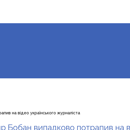
пив на відео українського журналіста
 Бобан випадково потрапив на в