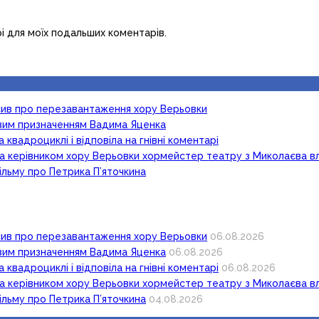
рі для моїх подальших коментарів.
осив про перезавантаження хору Верьовки
новим призначенням Вадима Яценка
 квадроциклі і відповіла на гнівні коментарі
ка керівником хору Верьовки хормейстер театру з Миколаєва в
ільму про Петрика П’яточкина
осив про перезавантаження хору Верьовки
06.08.2026
новим призначенням Вадима Яценка
06.08.2026
 квадроциклі і відповіла на гнівні коментарі
06.08.2026
ка керівником хору Верьовки хормейстер театру з Миколаєва в
ільму про Петрика П’яточкина
04.08.2026