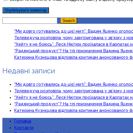
Search
Search
“Ми довго готувались до цієї миті”: Вадим Яценко огол
Телеведуча розповіла, чому заінтригована у зв’язку з 
“Хейту я не боюсь”: Леся Нікітюк проїхалася в Карпатах на
“Радянський продукт”? На тлі призначення Вадима Яцен
Катерина Кузнєцова відповіла критикам анонсованого ф
Недавні записи
“Ми довго готувались до цієї миті”: Вадим Яценко огол
Телеведуча розповіла, чому заінтригована у зв’язку з 
“Хейту я не боюсь”: Леся Нікітюк проїхалася в Карпатах на
“Радянський продукт”? На тлі призначення Вадима Яцен
Катерина Кузнєцова відповіла критикам анонсованого ф
Головна
Контакти