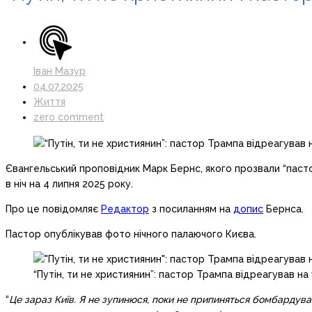
Іван Мазур
04.07.2025
Життя
zero comment
Євангельський проповідник Марк Бернс, якого прозвали “паст
в ніч на 4 липня 2025 року.
Про це повідомляє
Редактор
з посиланням на
допис
Бернса.
Пастор опублікував фото нічного палаючого Києва.
“Путін, ти не християнин”: пастор Трампа відреагував на
“
Це зараз Київ. Я не зупинюся, поки не припиняться бомбардуван