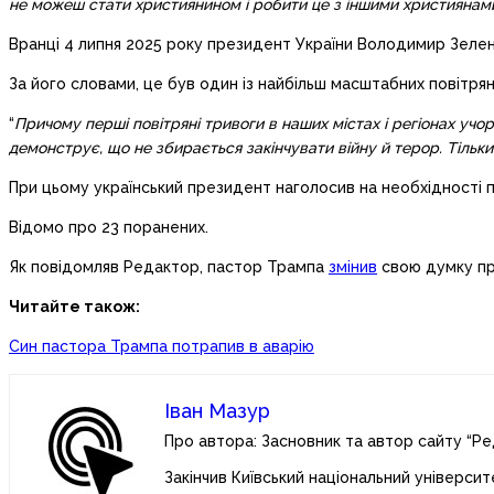
не можеш стати християнином і робити це з іншими християнами,
Вранці 4 липня 2025 року президент України Володимир Зеленс
За його словами, це був один із найбільш масштабних повітрян
“
Причому перші повітряні тривоги в наших містах і регіонах уч
демонструє, що не збирається закінчувати війну й терор. Тільки 
При цьому український президент наголосив на необхідності по
Відомо про 23 поранених.
Як повідомляв Редактор, пастор Трампа
змінив
свою думку про
Читайте також:
Син пастора Трампа потрапив в аварію
Іван Мазур
Про автора: Засновник та автор сайту “Ре
Закінчив Київський національний університ