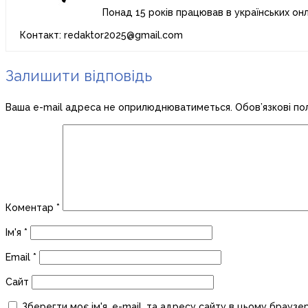
Понад 15 років працював в українських он
Контакт: redaktor2025@gmail.com
Залишити відповідь
Ваша e-mail адреса не оприлюднюватиметься.
Обов’язкові по
Коментар
*
Ім'я
*
Email
*
Сайт
Зберегти моє ім'я, e-mail, та адресу сайту в цьому браузе