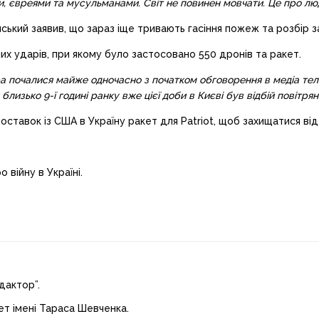
 євреями та мусульманами. Світ не повинен мовчати. Це про людя
ький заявив, що зараз іще тривають гасіння пожеж та розбір за
их ударів, при якому було застосовано 550 дронів та ракет.
ора почалися майже одночасно з початком обговорення в медіа те
близько 9-ї годині ранку вже цієї доби в Києві був відбій повітря
ставок із США в Україну ракет для Patriot, щоб захищатися від
 війну в Україні.
дактор”.
ет імені Тараса Шевченка.