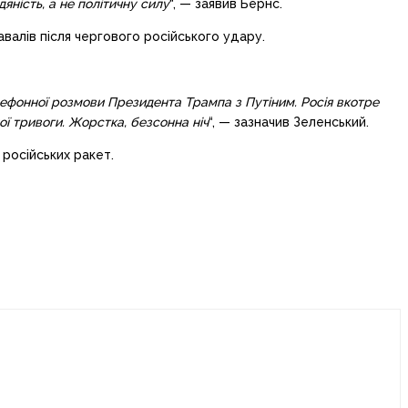
ність, а не політичну силу
“, — заявив Бернс.
валів після чергового російського удару.
лефонної розмови Президента Трампа з Путіним. Росія вкотре
ної тривоги. Жорстка, безсонна ніч
“, — зазначив Зеленський.
 російських ракет.