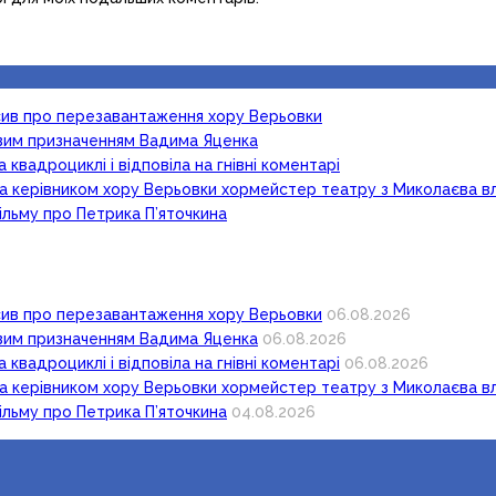
осив про перезавантаження хору Верьовки
новим призначенням Вадима Яценка
 квадроциклі і відповіла на гнівні коментарі
ка керівником хору Верьовки хормейстер театру з Миколаєва в
ільму про Петрика П’яточкина
осив про перезавантаження хору Верьовки
06.08.2026
новим призначенням Вадима Яценка
06.08.2026
 квадроциклі і відповіла на гнівні коментарі
06.08.2026
ка керівником хору Верьовки хормейстер театру з Миколаєва в
ільму про Петрика П’яточкина
04.08.2026