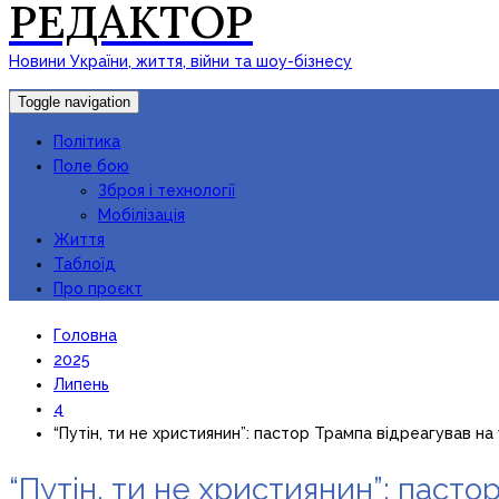
РЕДАКТОР
Новини України, життя, війни та шоу-бізнесу
Toggle navigation
Політика
Поле бою
Зброя і технології
Мобілізація
Життя
Таблоїд
Про проєкт
Головна
2025
Липень
4
“Путін, ти не християнин”: пастор Трампа відреагував на
“Путін, ти не християнин”: пасто