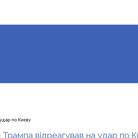
 удар по Києву
р Трампа відреагував на удар по 