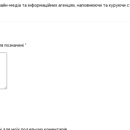
лайн-медіа та інформаційних агенціях, наповнюючи та куруючи ст
ля позначені
*
рі для моїх подальших коментарів.