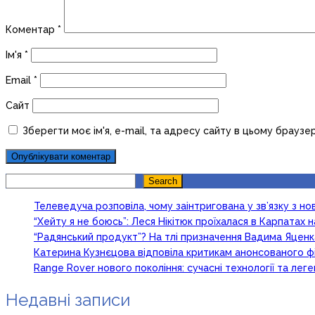
Коментар
*
Ім'я
*
Email
*
Сайт
Зберегти моє ім'я, e-mail, та адресу сайту в цьому браузе
Search
Search
Телеведуча розповіла, чому заінтригована у зв’язку з 
“Хейту я не боюсь”: Леся Нікітюк проїхалася в Карпатах на
“Радянський продукт”? На тлі призначення Вадима Яцен
Катерина Кузнєцова відповіла критикам анонсованого ф
Range Rover нового покоління: сучасні технології та ле
Недавні записи