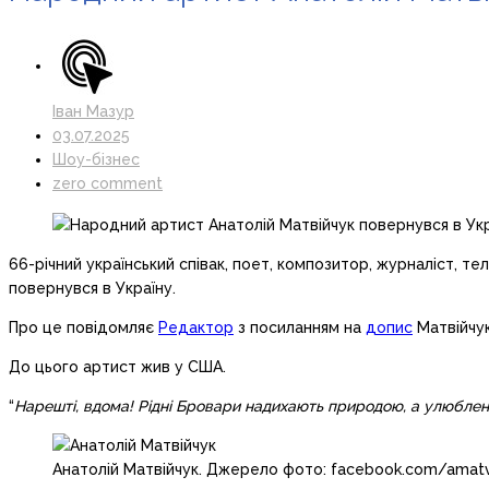
Іван Мазур
03.07.2025
Шоу-бізнес
zero comment
66-річний український співак, поет, композитор, журналіст, т
повернувся в Україну.
Про це повідомляє
Редактор
з посиланням на
допис
Матвійчук
До цього артист жив у США.
“
Нарешті, вдома! Рідні Бровари надихають природою, а улюблен
Анатолій Матвійчук. Джерело фото: facebook.com/amatv