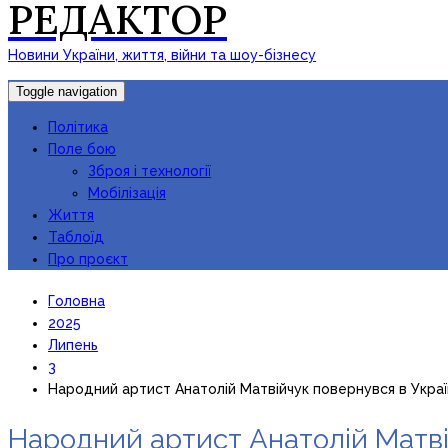
РЕДАКТОР
Новини України, життя, війни та шоу-бізнесу
Toggle navigation
Політика
Поле бою
Зброя і технології
Мобілізація
Життя
Таблоїд
Про проєкт
Головна
2025
Липень
3
Народний артист Анатолій Матвійчук повернувся в Украї
Народний артист Анатолій Матві