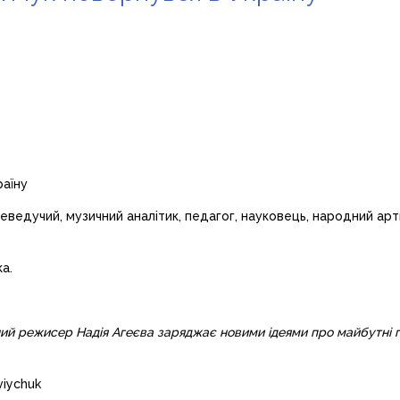
елеведучий, музичний аналітик, педагог, науковець, народний ар
а.
ий режисер Надія Агеєва заряджає новими ідеями про майбутні п
iychuk