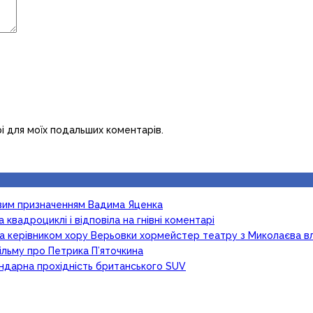
рі для моїх подальших коментарів.
новим призначенням Вадима Яценка
 квадроциклі і відповіла на гнівні коментарі
ка керівником хору Верьовки хормейстер театру з Миколаєва в
ільму про Петрика П’яточкина
гендарна прохідність британського SUV