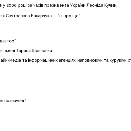
 у 2000 році за часів президента України Леоніда Кучми.
сні Святослава Вакарчука — “ні про що”.
дактор”.
ет імені Тараса Шевченка.
лайн-медіа та інформаційних агенціях, наповнюючи та куруючи ст
ля позначені
*