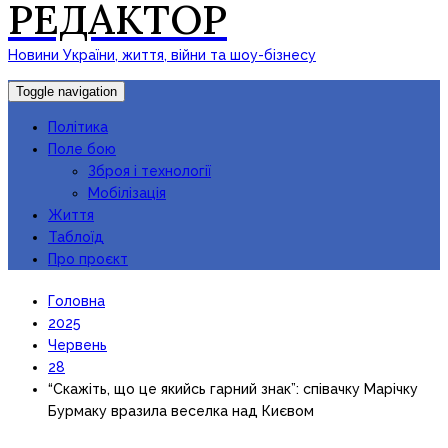
РЕДАКТОР
Новини України, життя, війни та шоу-бізнесу
Toggle navigation
Політика
Поле бою
Зброя і технології
Мобілізація
Життя
Таблоїд
Про проєкт
Головна
2025
Червень
28
“Скажіть, що це якийсь гарний знак”: співачку Марічку
Бурмаку вразила веселка над Києвом