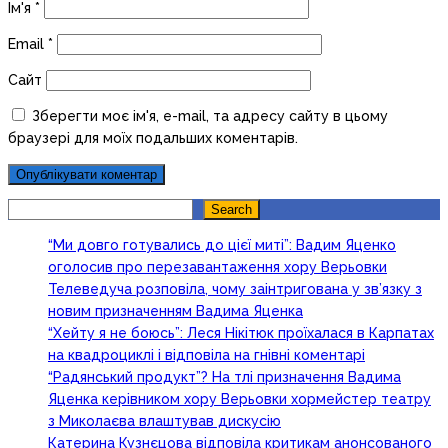
Ім'я
*
Email
*
Сайт
Зберегти моє ім'я, e-mail, та адресу сайту в цьому
браузері для моїх подальших коментарів.
Search
Search
“Ми довго готувались до цієї миті”: Вадим Яценко
оголосив про перезавантаження хору Верьовки
Телеведуча розповіла, чому заінтригована у зв’язку з
новим призначенням Вадима Яценка
“Хейту я не боюсь”: Леся Нікітюк проїхалася в Карпатах
на квадроциклі і відповіла на гнівні коментарі
“Радянський продукт”? На тлі призначення Вадима
Яценка керівником хору Верьовки хормейстер театру
з Миколаєва влаштував дискусію
Катерина Кузнєцова відповіла критикам анонсованого