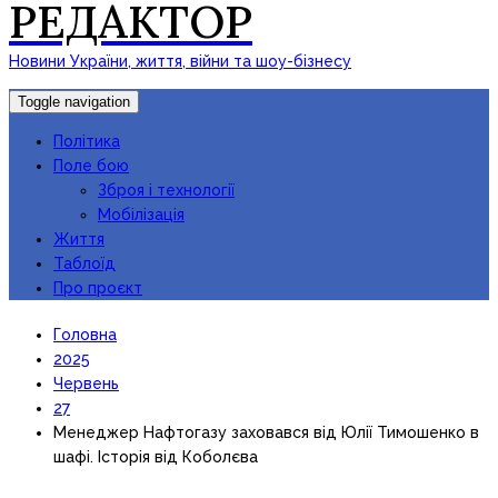
РЕДАКТОР
Новини України, життя, війни та шоу-бізнесу
Toggle navigation
Політика
Поле бою
Зброя і технології
Мобілізація
Життя
Таблоїд
Про проєкт
Головна
2025
Червень
27
Менеджер Нафтогазу заховався від Юлії Тимошенко в
шафі. Історія від Коболєва