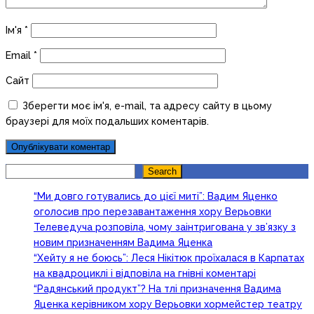
Ім'я
*
Email
*
Сайт
Зберегти моє ім'я, e-mail, та адресу сайту в цьому
браузері для моїх подальших коментарів.
Search
Search
“Ми довго готувались до цієї миті”: Вадим Яценко
оголосив про перезавантаження хору Верьовки
Телеведуча розповіла, чому заінтригована у зв’язку з
новим призначенням Вадима Яценка
“Хейту я не боюсь”: Леся Нікітюк проїхалася в Карпатах
на квадроциклі і відповіла на гнівні коментарі
“Радянський продукт”? На тлі призначення Вадима
Яценка керівником хору Верьовки хормейстер театру