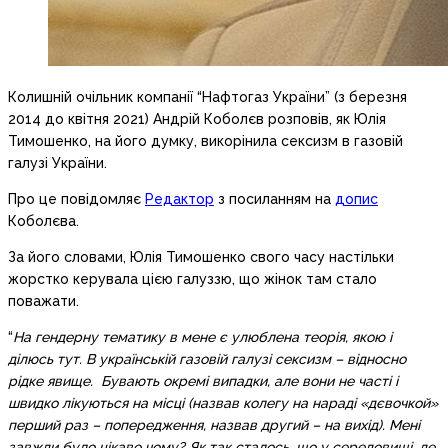
Колишній очільник компанії “Нафтогаз України” (з березня
2014 до квітня 2021) Андрій Коболєв розповів, як Юлія
Тимошенко, на його думку, викорінила сексизм в газовій
галузі України.
Про це повідомляє
Редактор
з посиланням на
допис
Коболєва.
За його словами, Юлія Тимошенко свого часу настільки
жорстко керувала цією галуззю, що жінок там стало
поважати.
“
На гендерну тематику в мене є улюблена теорія, якою і
ділюсь тут. В українській газовій галузі сексизм – відносно
рідке явище. Бувають окремі випадки, але вони не часті і
швидко лікуються на місці (назвав колегу на нараді «дєвочкой»
перший раз – попередження, назвав другий – на вихід). Мені
завжди було цікаво чому? Як так сталось, що у середовищі, де