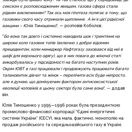
сексизм є розповсюдженим явищем, газова сфера стала
рідким виключенням? Так ось моя гіпотеза полягає в тому, що
газовики свого часу отримали щеплення. А імʼя цієї рідкісної
вакцини – Юлія Тимошенко
“, — розповів Коболєв.
“
Бо вона так довго і системно наводила шок і тремтіння на
широке коло газових топів (включно з добре відомим
прецедентом, коли менеджер Нафтогазу заховався від неї в
шафі для верхнього одягу), що в них повага до жіночої статі
викарбувалась у підсвідомості на багато наступних років.
Окрім ЮВТ в газі працювали і продовжують працювати багато
талановитих дівчат та жінок – перелічити всіх буде непросто,
але я думаю, що домінуючим фактором антисексистської
еволюції чоловіків в цьому секторі була саме вона
“, — додав
він.
Юлія Тимошенко у 1995—1996 роках була президенткою
промислово-фінансової корпорації “Єдині енергетичні
системи України” (ЄЕСУ), яка мала, фактично, монополію на
продаж російського та середньоазійського газу в Україні.