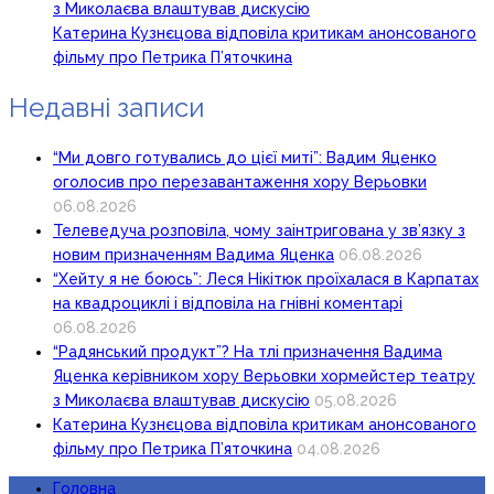
з Миколаєва влаштував дискусію
Катерина Кузнєцова відповіла критикам анонсованого
фільму про Петрика П’яточкина
Недавні записи
“Ми довго готувались до цієї миті”: Вадим Яценко
оголосив про перезавантаження хору Верьовки
06.08.2026
Телеведуча розповіла, чому заінтригована у зв’язку з
новим призначенням Вадима Яценка
06.08.2026
“Хейту я не боюсь”: Леся Нікітюк проїхалася в Карпатах
на квадроциклі і відповіла на гнівні коментарі
06.08.2026
“Радянський продукт”? На тлі призначення Вадима
Яценка керівником хору Верьовки хормейстер театру
з Миколаєва влаштував дискусію
05.08.2026
Катерина Кузнєцова відповіла критикам анонсованого
фільму про Петрика П’яточкина
04.08.2026
Головна