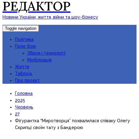
РЕДАКТОР
Новини України, життя, війни та шоу-бізнесу
Toggle navigation
Політика
Поле бою
Зброя і технології
Мобілізація
Життя
Таблоїд
Про проєкт
Головна
2025
Червень
27
Фігурантка “Миротворця” похвалилася співаку Олегу
Скрипці своїм тату з Бандерою