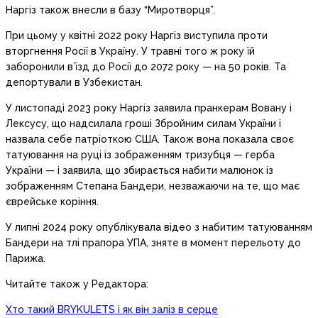
Наргіз також внесли в базу “Миротворця”.
При цьому у квітні 2022 року Наргіз виступила проти
вторгнення Росії в Україну. У травні того ж року їй
заборонили в’їзд до Росії до 2072 року — на 50 років. Та
депортували в Узбекистан.
У листопаді 2023 року Наргіз заявила пранкерам Вовану і
Лексусу, що надсилала гроші Збройним силам України і
назвала себе патріоткою США. Також вона показала своє
татуювання на руці із зображенням тризубця — герба
України — і заявила, що збирається набити малюнок із
зображенням Степана Бандери, незважаючи на те, що має
єврейське коріння.
У липні 2024 року опублікувала відео з набитим татуюванням
Бандери на тлі прапора УПА, зняте в момент перельоту до
Парижа.
Читайте також у Редактора:
Хто такий BRYKULETS і як він заліз в серце