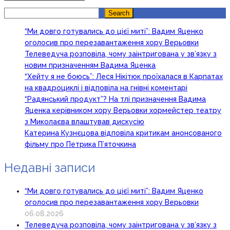
Search
Search
“Ми довго готувались до цієї миті”: Вадим Яценко
оголосив про перезавантаження хору Верьовки
Телеведуча розповіла, чому заінтригована у зв’язку з
новим призначенням Вадима Яценка
“Хейту я не боюсь”: Леся Нікітюк проїхалася в Карпатах
на квадроциклі і відповіла на гнівні коментарі
“Радянський продукт”? На тлі призначення Вадима
Яценка керівником хору Верьовки хормейстер театру
з Миколаєва влаштував дискусію
Катерина Кузнєцова відповіла критикам анонсованого
фільму про Петрика П’яточкина
Недавні записи
“Ми довго готувались до цієї миті”: Вадим Яценко
оголосив про перезавантаження хору Верьовки
06.08.2026
Телеведуча розповіла, чому заінтригована у зв’язку з