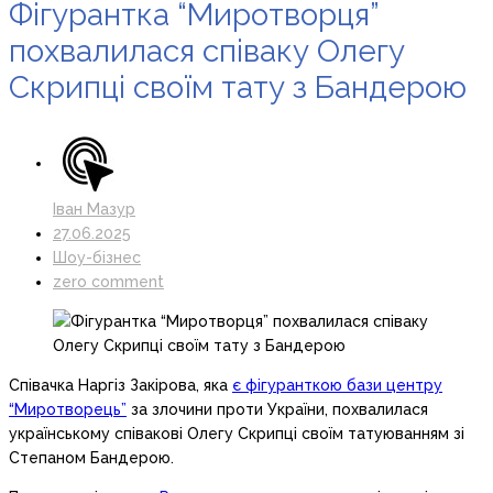
Фігурантка “Миротворця”
похвалилася співаку Олегу
Скрипці своїм тату з Бандерою
Іван Мазур
27.06.2025
Шоу-бізнес
zero comment
Співачка Наргіз Закірова, яка
є фігуранткою бази центру
“Миротворець”
за злочини проти України, похвалилася
українському співакові Олегу Скрипці своїм татуюванням зі
Степаном Бандерою.