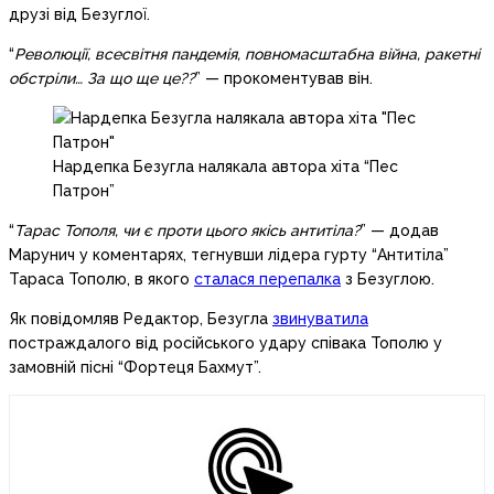
друзі від Безуглої.
“
Революції, всесвітня пандемія, повномасштабна війна, ракетні
обстріли… За що ще це??
” — прокоментував він.
Нардепка Безугла налякала автора хіта “Пес
Патрон”
“
Тарас Тополя, чи є проти цього якісь антитіла?
” — додав
Марунич у коментарях, тегнувши лідера гурту “Антитіла”
Тараса Тополю, в якого
сталася перепалка
з Безуглою.
Як повідомляв Редактор, Безугла
звинуватила
постраждалого від російського удару співака Тополю у
замовній пісні “Фортеця Бахмут”.