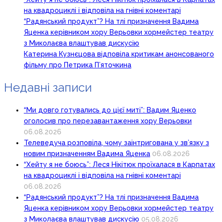
на квадроциклі і відповіла на гнівні коментарі
“Радянський продукт”? На тлі призначення Вадима
Яценка керівником хору Верьовки хормейстер театру
з Миколаєва влаштував дискусію
Катерина Кузнєцова відповіла критикам анонсованого
фільму про Петрика П’яточкина
Недавні записи
“Ми довго готувались до цієї миті”: Вадим Яценко
оголосив про перезавантаження хору Верьовки
06.08.2026
Телеведуча розповіла, чому заінтригована у зв’язку з
новим призначенням Вадима Яценка
06.08.2026
“Хейту я не боюсь”: Леся Нікітюк проїхалася в Карпатах
на квадроциклі і відповіла на гнівні коментарі
06.08.2026
“Радянський продукт”? На тлі призначення Вадима
Яценка керівником хору Верьовки хормейстер театру
з Миколаєва влаштував дискусію
05.08.2026