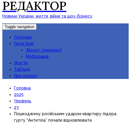
РЕДАКТОР
Новини України, життя, війни та шоу-бізнесу
Toggle navigation
Політика
Поле бою
Зброя і технології
Мобілізація
Життя
Таблоїд
Про проєкт
Головна
2025
Червень
23
Пошкоджену російським ударом квартиру лідера
гурту “Антитіла” почали відновлювати