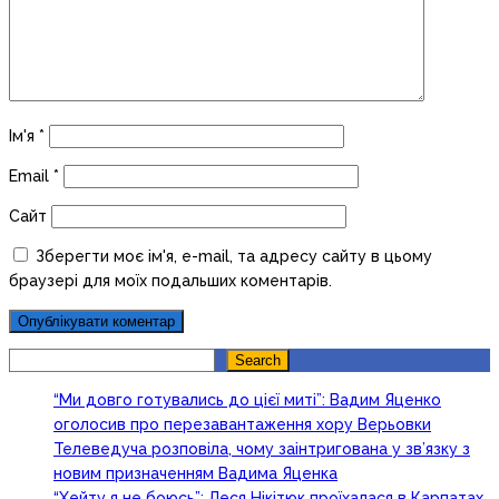
Ім'я
*
Email
*
Сайт
Зберегти моє ім'я, e-mail, та адресу сайту в цьому
браузері для моїх подальших коментарів.
Search
Search
“Ми довго готувались до цієї миті”: Вадим Яценко
оголосив про перезавантаження хору Верьовки
Телеведуча розповіла, чому заінтригована у зв’язку з
новим призначенням Вадима Яценка
“Хейту я не боюсь”: Леся Нікітюк проїхалася в Карпатах