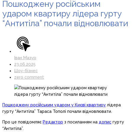
Пошкоджену російським
ударом квартиру лідера гурту
“Антитіла” почали відновлювати
Іван Мазур
23.06.2025
Шоу-бізнес
zero comment
Пошкоджену російським ударом у Києві квартиру
лідера
гурту “Антитіла” Тараса Тополі почали відновлювати.
Про це повідомляє
Редактор
з посиланням на
допис
гурту
“Антитіла”.